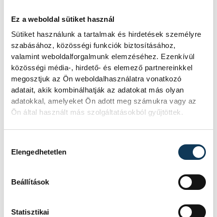
Az utolsó sorozatban aztán Kohan nem
Ez a weboldal sütiket használ
tudott megújulni, Nowicki viszont ismét
Sütiket használunk a tartalmak és hirdetések személyre
bizonyította klasszisát, 80,95 méteres
szabásához, közösségi funkciók biztosításához,
dobással az élre került és végül megnyerte
valamint weboldalforgalmunk elemzéséhez. Ezenkívül
közösségi média-, hirdető- és elemező partnereinkkel
a versenyt, mivel Halász Bence nem
megosztjuk az Ön weboldalhasználatra vonatkozó
javított.
adatait, akik kombinálhatják az adatokat más olyan
adatokkal, amelyeket Ön adott meg számukra vagy az
Ön által használt más szolgáltatásokból gyűjtöttek.
Annak ellenére, hogy az utolsó
pillanatokban veszítette el az aranyérmet,
Hozzájárulás kiválasztása
Halász láthatóan nagyon elégedett és
Elengedhetetlen
boldog volt, széles mosollyal az arcán
ünnepelte ezüstjét. Ez volt a magyar
Beállítások
küldöttség első érme a római Eb-n.
Statisztikai