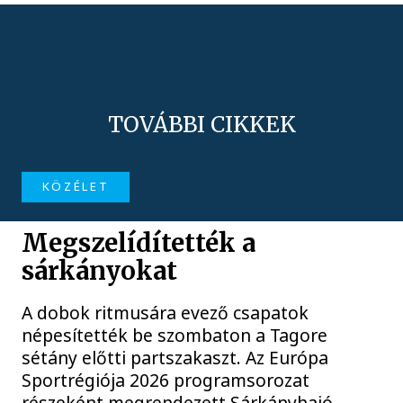
TOVÁBBI CIKKEK
KÖZÉLET
Megszelídítették a
sárkányokat
A dobok ritmusára evező csapatok
népesítették be szombaton a Tagore
sétány előtti partszakaszt. Az Európa
Sportrégiója 2026 programsorozat
részeként megrendezett Sárkányhajó