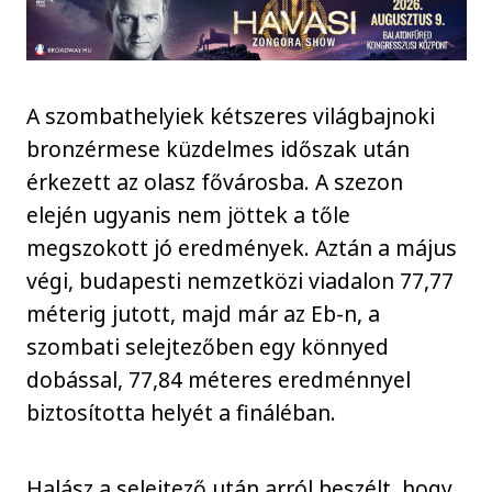
A szombathelyiek kétszeres világbajnoki
bronzérmese küzdelmes időszak után
érkezett az olasz fővárosba. A szezon
elején ugyanis nem jöttek a tőle
megszokott jó eredmények. Aztán a május
végi, budapesti nemzetközi viadalon 77,77
méterig jutott, majd már az Eb-n, a
szombati selejtezőben egy könnyed
dobással, 77,84 méteres eredménnyel
biztosította helyét a fináléban.
Halász a selejtező után arról beszélt, hogy