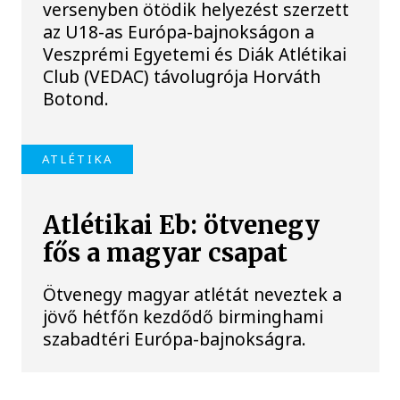
versenyben ötödik helyezést szerzett
az U18-as Európa-bajnokságon a
Veszprémi Egyetemi és Diák Atlétikai
Club (VEDAC) távolugrója Horváth
Botond.
ATLÉTIKA
Atlétikai Eb: ötvenegy
fős a magyar csapat
Ötvenegy magyar atlétát neveztek a
jövő hétfőn kezdődő birminghami
szabadtéri Európa-bajnokságra.