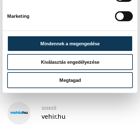
A két évvel ezelőtti Európa-bajnokságon
Halász ugyancsak Nowicki mögött lett
Marketing
második.
Mindennek a megengedése
sport
ország-világ
atlétika
Kiválasztás engedélyezése
kalapácsvetés
Halász Bence
Megtagad
SZERZŐ
vehir.hu