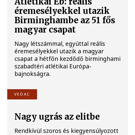
Atlétikai Eb: reális
éremesélyekkel utazik
Birminghambe az 51 fős
magyar csapat
Nagy létszámmal, egyúttal reális
éremesélyekkel utazik a magyar
csapat a hétfőn kezdődő birminghami
szabadtéri atlétikai Európa-
bajnokságra.
VEDAC
Nagy ugrás az elitbe
Rendkívül szoros és kiegyensúlyozott