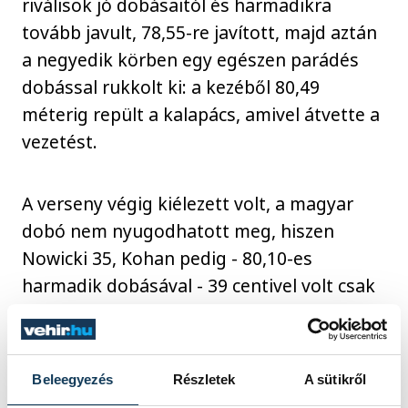
riválisok jó dobásaitól és harmadikra
tovább javult, 78,55-re javított, majd aztán
a negyedik körben egy egészen parádés
dobással rukkolt ki: a kezéből 80,49
méterig repült a kalapács, amivel átvette a
vezetést.
A verseny végig kiélezett volt, a magyar
dobó nem nyugodhatott meg, hiszen
Nowicki 35, Kohan pedig - 80,10-es
harmadik dobásával - 39 centivel volt csak
mögötte. Ráadásul ötödikre Kohan 80,18-
ra javított és megelőzte Nowickit, Halász
Bence pedig a hálóba vágta a szert.
Beleegyezés
Részletek
A sütikről