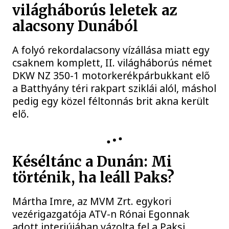
világháborús leletek az
alacsony Dunából
A folyó rekordalacsony vízállása miatt egy
csaknem komplett, II. világháborús német
DKW NZ 350-1 motorkerékpárbukkant elő
a Batthyány téri rakpart sziklái alól, máshol
pedig egy közel féltonnás brit akna került
elő.
KÖZÉLET
Késéltánc a Dunán: Mi
történik, ha leáll Paks?
Mártha Imre, az MVM Zrt. egykori
vezérigazgatója ATV-n Rónai Egonnak
adott interjújában vázolta fel a Paksi