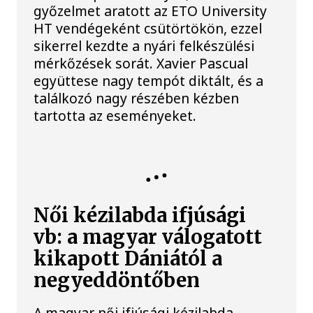
győzelmet aratott az ETO University
HT vendégeként csütörtökön, ezzel
sikerrel kezdte a nyári felkészülési
mérkőzések sorát. Xavier Pascual
együttese nagy tempót diktált, és a
találkozó nagy részében kézben
tartotta az eseményeket.
KÉZILABDA
Női kézilabda ifjúsági
vb: a magyar válogatott
kikapott Dániától a
negyeddöntőben
A magyar női ifjúsági kézilabda-