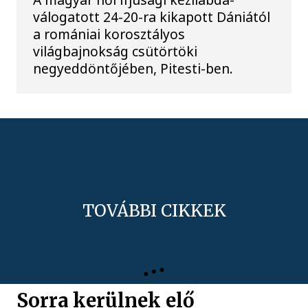
válogatott 24-20-ra kikapott Dániától
a romániai korosztályos
világbajnokság csütörtöki
negyeddöntőjében, Pitesti-ben.
TOVÁBBI CIKKEK
KÖZÉLET
Sorra kerülnek elő