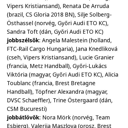
Vipers Kristiansand), Renata De Arruda
(brazil, CS Gloria 2018 BN), Silje Solberg-
Östhassel (norvég, Győri Audi ETO KC),
Sandra Toft (dán, Győri Audi ETO KC)
jobbszélsők
: Angela Malestein (holland,
FTC-Rail Cargo Hungaria), Jana Knedliková
(cseh, Vipers Kristiansand), Lucie Granier
(francia, Metz Handball), Győri-Lukács
Viktória (magyar, Győri Audi ETO KC), Alicia
Toublanc (francia, Brest Bretagne
Handball), Töpfner Alexandra (magyar,
DVSC Schaeffler), Trine Östergaard (dán,
CSM Bucuresti)
jobbátlövők
: Nora Mörk (norvég, Team
Esbjerg), Valerija Maszlova (orosz, Brest