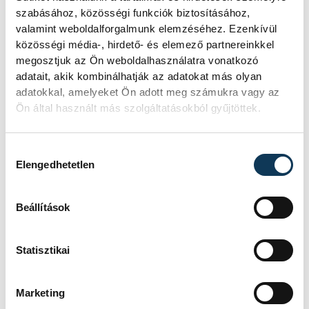
Magdeburg), Luc Steins (holland, Paris
szabásához, közösségi funkciók biztosításához,
Saint-Germain HB), Aleks Vlah (szlovén,
valamint weboldalforgalmunk elemzéséhez. Ezenkívül
közösségi média-, hirdető- és elemező partnereinkkel
Aalborg Handbold), Melvyn Richardson
megosztjuk az Ön weboldalhasználatra vonatkozó
(francia, Barca), Jim Gottfridson (svéd, SG
adatait, akik kombinálhatják az adatokat más olyan
Flensburg-Handewitt), Gísli Thorgeir
adatokkal, amelyeket Ön adott meg számukra vagy az
Kristjánsson (izlandi, SC Magdeburg)
Ön által használt más szolgáltatásokból gyűjtöttek.
beállók
: Luís Frade (portugál, Barca),
Ludovic Fabregas (francia, Telekom
Hozzájárulás kiválasztása
Elengedhetetlen
Veszprém)
, Kamil Syprzak (lengyel, Paris
Saint-Germain Handball), Magnus
Beállítások
Saugstrup (dán, SC Magdeburg), Johaness
Golla (német, SG Flensburg-Handewitt),
Statisztikai
Bánhidi Bence (magyar, OTP Bank - PICK
Szeged), Nicolas Tournat (francia, Industria
Marketing
Kielce)