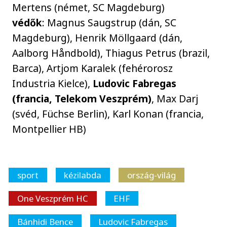
Mertens (német, SC Magdeburg)
védők
: Magnus Saugstrup (dán, SC
Magdeburg), Henrik Möllgaard (dán,
Aalborg Håndbold), Thiagus Petrus (brazil,
Barca), Artjom Karalek (fehérorosz
Industria Kielce),
Ludovic Fabregas
(francia, Telekom Veszprém)
, Max Darj
(svéd, Füchse Berlin), Karl Konan (francia,
Montpellier HB)
sport
kézilabda
ország-világ
One Veszprém HC
EHF
Bánhidi Bence
Ludovic Fabregas