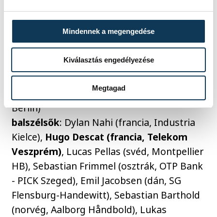
balátlövők
: Elohim Prandi (francia, Paris
Saint-Germain HB), Mikkel Hansen (dán,
Mindennek a megengedése
Aalborg Håndbold), Martim Costa
(portugál, Sporting CP), Nikola Bylik
Kiválasztás engedélyezése
(osztrák, THW Kiel), Jonathan Carlsbogard
(svéd, Barca), Timothey N’guessan (francia,
Megtagad
Barca), Lasse Andersson (dán, Füchse
Berlin)
balszélsők
: Dylan Nahi (francia, Industria
Kielce),
Hugo Descat (francia, Telekom
Veszprém)
, Lucas Pellas (svéd, Montpellier
HB), Sebastian Frimmel (osztrák, OTP Bank
- PICK Szeged), Emil Jacobsen (dán, SG
Flensburg-Handewitt), Sebastian Barthold
(norvég, Aalborg Håndbold), Lukas