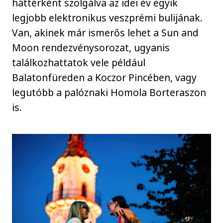
háttérként szolgálva az idei év egyik
legjobb elektronikus veszprémi bulijának.
Van, akinek már ismerős lehet a Sun and
Moon rendezvénysorozat, ugyanis
találkozhattatok vele például
Balatonfüreden a Koczor Pincében, vagy
legutóbb a palóznaki Homola Borteraszon
is.