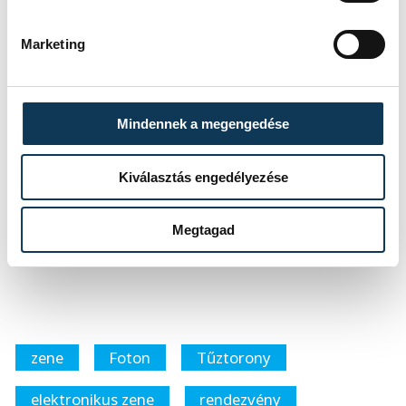
Fotók: Sun and Moon - Pesthy Márton
Marketing
Mindennek a megengedése
GALÉRIA
Kiválasztás engedélyezése
28 kép
Sun and Moon
Megtagad
zene
Foton
Tűztorony
elektronikus zene
rendezvény