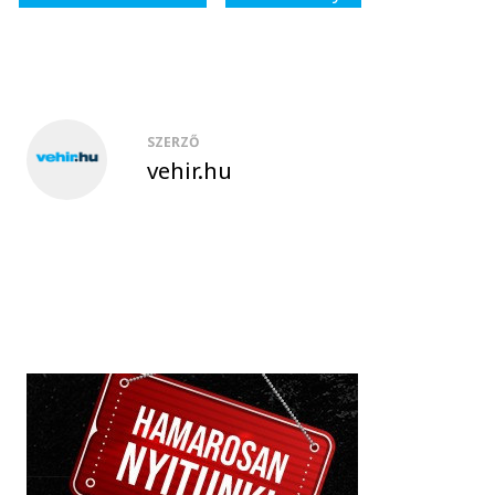
SZERZŐ
vehir.hu