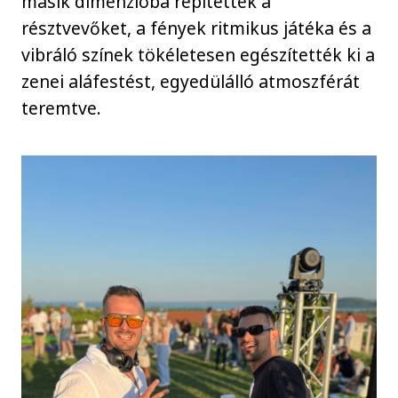
másik dimenzióba repítették a
résztvevőket, a fények ritmikus játéka és a
vibráló színek tökéletesen egészítették ki a
zenei aláfestést, egyedülálló atmoszférát
teremtve.