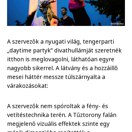
A szervezők a nyugati világ, tengerparti
„daytime partyk” divathullámját szeretnék
itthon is meglovagolni, láthatóan egyre
nagyobb sikerrel. A látvány és a hozzáillő
mesei háttér messze túlszárnyalta a
várakozásokat:
A szervezők nem spóroltak a fény- és
vetítéstechnika terén. A Tűztorony falán
megjelenő vizuális effektek szinte egy