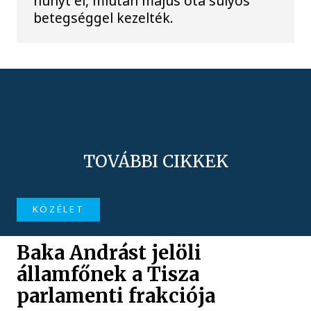
hunyt el, miután május óta súlyos
betegséggel kezelték.
TOVÁBBI CIKKEK
KÖZÉLET
Baka Andrást jelöli
államfőnek a Tisza
parlamenti frakciója