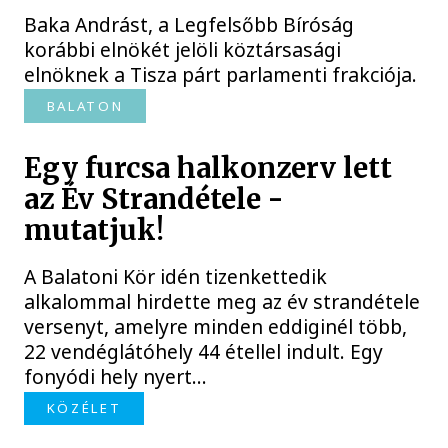
Baka Andrást, a Legfelsőbb Bíróság
korábbi elnökét jelöli köztársasági
elnöknek a Tisza párt parlamenti frakciója.
BALATON
Egy furcsa halkonzerv lett
az Év Strandétele -
mutatjuk!
A Balatoni Kör idén tizenkettedik
alkalommal hirdette meg az év strandétele
versenyt, amelyre minden eddiginél több,
22 vendéglátóhely 44 étellel indult. Egy
fonyódi hely nyert...
KÖZÉLET