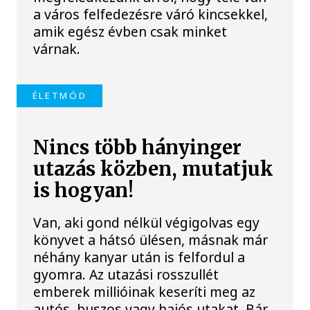
a város felfedezésre váró kincsekkel,
amik egész évben csak minket
várnak.
ÉLETMÓD
Nincs több hányinger
utazás közben, mutatjuk
is hogyan!
Van, aki gond nélkül végigolvas egy
könyvet a hátsó ülésen, másnak már
néhány kanyar után is felfordul a
gyomra. Az utazási rosszullét
emberek millióinak keseríti meg az
autós, buszos vagy hajós utakat. Bár