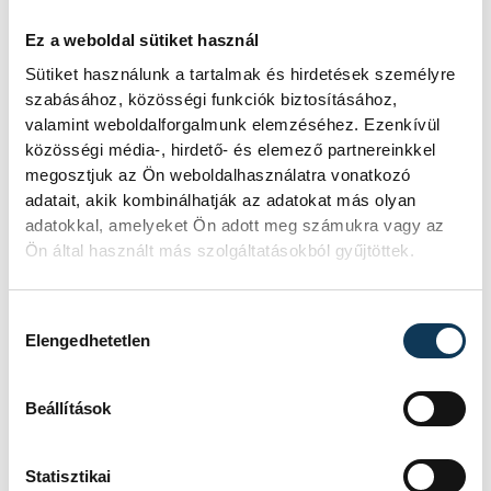
hogy nem ez volt az utolsó ilyen
rendezvény a környéken. Céljuk, hogy
Ez a weboldal sütiket használ
további hasonló bulikkal gazdagítsák a
Sütiket használunk a tartalmak és hirdetések személyre
helyi közösséget, és újabb zenei
szabásához, közösségi funkciók biztosításához,
valamint weboldalforgalmunk elemzéséhez. Ezenkívül
kalandokra hívják a közönséget.
közösségi média-, hirdető- és elemező partnereinkkel
megosztjuk az Ön weboldalhasználatra vonatkozó
adatait, akik kombinálhatják az adatokat más olyan
Az esemény összességében egy új szintre
adatokkal, amelyeket Ön adott meg számukra vagy az
emelte itthon a szabadtéri zenei estek
Ön által használt más szolgáltatásokból gyűjtöttek.
élményét, ugyanis a FOTON Audiovizuális
Centrum és a Tűztorony varázslatos
Hozzájárulás kiválasztása
környezete, a professzionális zenei és
Elengedhetetlen
látványtechnika, valamint a családias
légkör tökéletes harmóniája mind
Beállítások
hozzájárultak ahhoz, hogy ez az este
valóban különleges legyen.
Statisztikai