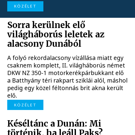
KÖZÉLET
Sorra kerülnek elő
világháborús leletek az
alacsony Dunából
A folyó rekordalacsony vízállása miatt egy
csaknem komplett, II. világháborús német
DKW NZ 350-1 motorkerékpárbukkant elő
a Batthyány téri rakpart sziklái alól, máshol
pedig egy közel féltonnás brit akna került
elő.
KÖZÉLET
Késéltánc a Dunán: Mi
történik, ha leáll Paks?