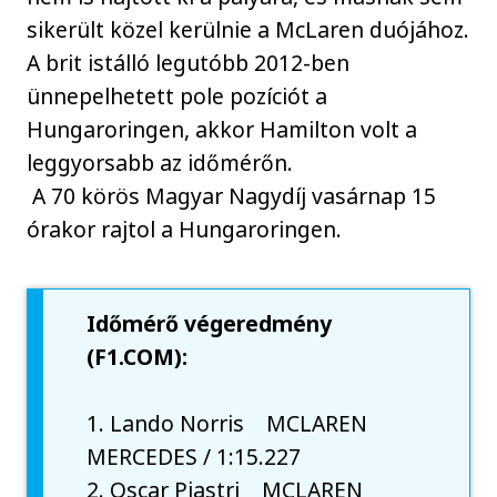
sikerült közel kerülnie a McLaren duójához.
A brit istálló legutóbb 2012-ben
ünnepelhetett pole pozíciót a
Hungaroringen, akkor Hamilton volt a
leggyorsabb az időmérőn.
A 70 körös Magyar Nagydíj vasárnap 15
órakor rajtol a Hungaroringen.
Időmérő végeredmény
(F1.COM):
1. Lando Norris MCLAREN
MERCEDES / 1:15.227
2. Oscar Piastri MCLAREN