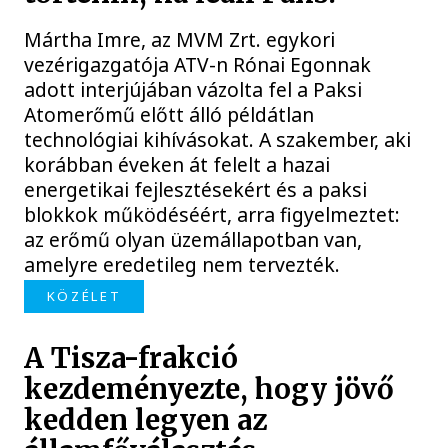
Mártha Imre, az MVM Zrt. egykori
vezérigazgatója ATV-n Rónai Egonnak
adott interjújában vázolta fel a Paksi
Atomerőmű előtt álló példátlan
technológiai kihívásokat. A szakember, aki
korábban éveken át felelt a hazai
energetikai fejlesztésekért és a paksi
blokkok működéséért, arra figyelmeztet:
az erőmű olyan üzemállapotban van,
amelyre eredetileg nem tervezték.
KÖZÉLET
A Tisza-frakció
kezdeményezte, hogy jövő
kedden legyen az