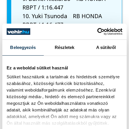
RBPT / 1:16.447
10. Yuki Tsunoda RB HONDA
RBPT / 1:16.477
11. Nico Hulkenberg HAAS
FERRARI / 1:16.317
Beleegyezés
Részletek
A sütikről
12. Valtteri Bottas KICK
SAUBER FERRARI / 1:16.384
13. Alexander Albon
Ez a weboldal sütiket használ
WILLIAMS MERCEDES
Sütiket használunk a tartalmak és hirdetések személyre
szabásához, közösségi funkciók biztosításához,
/ 1:16.429
valamint weboldalforgalmunk elemzéséhez. Ezenkívül
14. Logan Sargeant WILLIAMS
közösségi média-, hirdető- és elemező partnereinkkel
MERCEDES / 1:16.543
megosztjuk az Ön weboldalhasználatra vonatkozó
15. Kevin Magnussen HAAS
adatait, akik kombinálhatják az adatokat más olyan
adatokkal, amelyeket Ön adott meg számukra vagy az
FERRARI / 1:16.548
Ön által használt más szolgáltatásokból gyűjtöttek.
16. Sergio Perez RED BULL