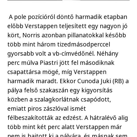
A pole pozícióról döntő harmadik etapban
előbb Verstappen teljesített egy nagyon jó
kört, Norris azonban pillanatokkal később
több mint három tizedmásodperccel
gyorsabb volt a vb-címvédőnél. Néhány
perc múlva Piastri jött fel másodiknak
csapattársa mögé, míg Verstappen
harmadik maradt. Ekkor Cunoda Juki (RB) a
pálya felső szakaszán egy kigyorsítás
közben a szalagkorlátnak csapódott,
emiatt piros zászlóval ismét
félbeszakították az edzést. A hátralévő alig
több mint két perc alatt Verstappen már
nem is hajtott ki a pályára, és másnak sem