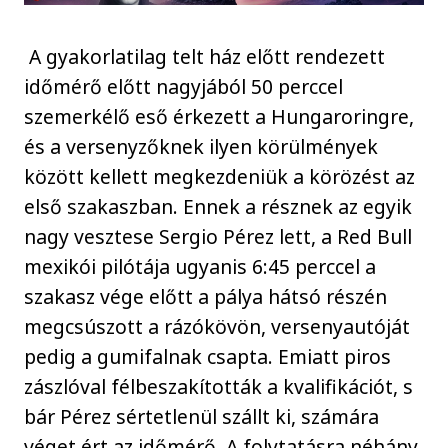
A gyakorlatilag telt ház előtt rendezett
időmérő előtt nagyjából 50 perccel
szemerkélő eső érkezett a Hungaroringre,
és a versenyzőknek ilyen körülmények
között kellett megkezdeniük a körözést az
első szakaszban. Ennek a résznek az egyik
nagy vesztese Sergio Pérez lett, a Red Bull
mexikói pilótája ugyanis 6:45 perccel a
szakasz vége előtt a pálya hátsó részén
megcsúszott a rázókövön, versenyautóját
pedig a gumifalnak csapta. Emiatt piros
zászlóval félbeszakították a kvalifikációt, s
bár Pérez sértetlenül szállt ki, számára
véget ért az időmérő. A folytatásra néhány