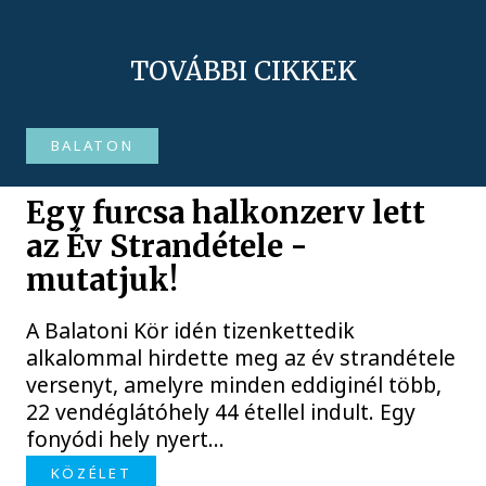
TOVÁBBI CIKKEK
BALATON
Egy furcsa halkonzerv lett
az Év Strandétele -
mutatjuk!
A Balatoni Kör idén tizenkettedik
alkalommal hirdette meg az év strandétele
versenyt, amelyre minden eddiginél több,
22 vendéglátóhely 44 étellel indult. Egy
fonyódi hely nyert...
KÖZÉLET