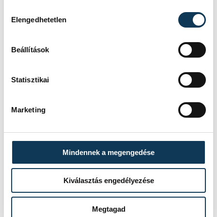
Veszprém Vármegyei Katasztrófavédelmi
Hozzájárulás kiválasztása
Igazgatóság
Elengedhetetlen
segítség
Beállítások
Statisztikai
SZERZŐ
Marketing
vehir.hu
Mindennek a megengedése
Kiválasztás engedélyezése
Megtagad