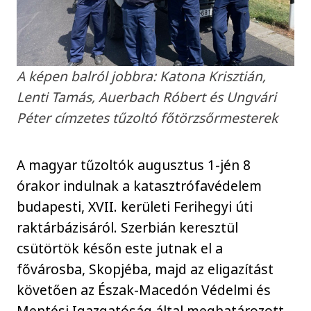
A képen balról jobbra: Katona Krisztián,
Lenti Tamás, Auerbach Róbert és Ungvári
Péter címzetes tűzoltó főtörzsőrmesterek
A magyar tűzoltók augusztus 1-jén 8
órakor indulnak a katasztrófavédelem
budapesti, XVII. kerületi Ferihegyi úti
raktárbázisáról. Szerbián keresztül
csütörtök későn este jutnak el a
fővárosba, Skopjéba, majd az eligazítást
követően az Észak-Macedón Védelmi és
Mentési Igazgatóság által meghatározott