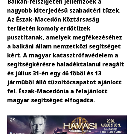
Balkán-félszigeten jellemzőek a
nagyobb kiterjedésű szabadtéri tüzek.
Az Észak-Macedón Köztársaság
területén komoly erdőtüzek
pusztítanak, amelyek megfékezéséhez
a balkáni állam nemzetközi segítséget
kért. A magyar katasztrófavédelem a
segítségkérésre haladéktalanul reagált
és július 31-én egy 46 főből és 13
járműből álló tűzoltócsapatot ajánlott
fel. Észak-Macedónia a felajánlott
magyar segítséget elfogadta.