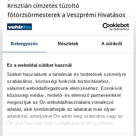
Krisztián címzetes tűzoltó
főtörzsőrmesterek a Veszprémi Hivatásos
Tűzoltó-parancsnokság beosztott tűzoltói
indultak útnak ma hajnalban, hogy
segítsenek külföldi kollégáiknak a balkáni
Beleegyezés
Részletek
A sütikről
országban nagy területen pusztító
erdőtüzek megfékezésében.
Ez a weboldal sütiket használ
Sütiket használunk a tartalmak és hirdetések személyre
A Veszprém Vármegyei Katasztrófavédelmi
szabásához, közösségi funkciók biztosításához,
valamint weboldalforgalmunk elemzéséhez. Ezenkívül
Igazgatóság teljes személyi állománya
közösségi média-, hirdető- és elemező partnereinkkel
büszke Észak-Macedóniába indult társaira!
megosztjuk az Ön weboldalhasználatra vonatkozó
adatait, akik kombinálhatják az adatokat más olyan
adatokkal, amelyeket Ön adott meg számukra vagy az
Ön által használt más szolgáltatásokból gyűjtöttek.
közélet
tűzoltóság