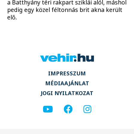
a Batthyány téri rakpart sziklái alól, máshol
pedig egy közel féltonnás brit akna került
elő.
IMPRESSZUM
MÉDIAAJÁNLAT
JOGI NYILATKOZAT