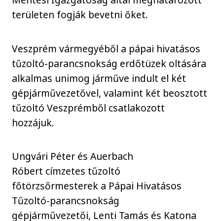
területen fogják bevetni őket.
Veszprém vármegyéből a pápai hivatásos
tűzoltó-parancsnokság erdőtüzek oltására
alkalmas unimog járműve indult el két
gépjárművezetővel, valamint két beosztott
tűzoltó Veszprémből csatlakozott
hozzájuk.
Ungvári Péter és Auerbach
Róbert címzetes tűzoltó
főtörzsőrmesterek a Pápai Hivatásos
Tűzoltó-parancsnokság
gépjárművezetői, Lenti Tamás és Katona