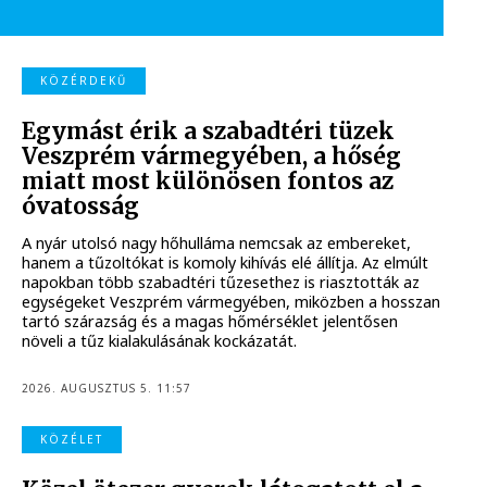
KÖZÉRDEKŰ
Egymást érik a szabadtéri tüzek
Veszprém vármegyében, a hőség
miatt most különösen fontos az
óvatosság
A nyár utolsó nagy hőhulláma nemcsak az embereket,
hanem a tűzoltókat is komoly kihívás elé állítja. Az elmúlt
napokban több szabadtéri tűzesethez is riasztották az
egységeket Veszprém vármegyében, miközben a hosszan
tartó szárazság és a magas hőmérséklet jelentősen
növeli a tűz kialakulásának kockázatát.
2026. AUGUSZTUS 5. 11:57
KÖZÉLET