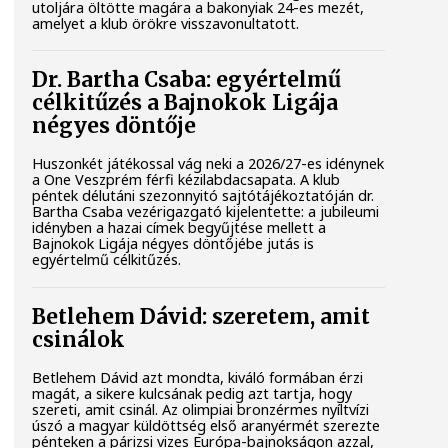
utoljára öltötte magára a bakonyiak 24-es mezét,
amelyet a klub örökre visszavonultatott.
Dr. Bartha Csaba: egyértelmű
célkitűzés a Bajnokok Ligája
négyes döntője
Huszonkét játékossal vág neki a 2026/27-es idénynek
a One Veszprém férfi kézilabdacsapata. A klub
péntek délutáni szezonnyitó sajtótájékoztatóján dr.
Bartha Csaba vezérigazgató kijelentette: a jubileumi
idényben a hazai címek begyűjtése mellett a
Bajnokok Ligája négyes döntőjébe jutás is
egyértelmű célkitűzés.
Betlehem Dávid: szeretem, amit
csinálok
Betlehem Dávid azt mondta, kiváló formában érzi
magát, a sikere kulcsának pedig azt tartja, hogy
szereti, amit csinál. Az olimpiai bronzérmes nyíltvízi
úszó a magyar küldöttség első aranyérmét szerezte
pénteken a párizsi vizes Európa-bajnokságon azzal,