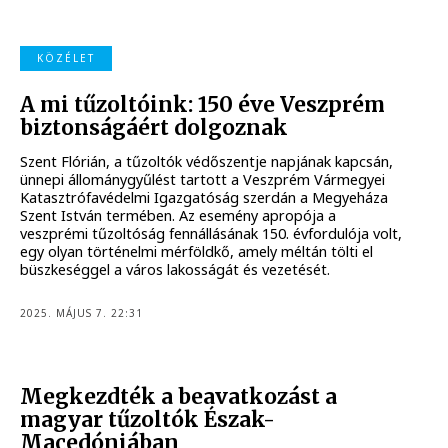
KÖZÉLET
A mi tűzoltóink: 150 éve Veszprém
biztonságáért dolgoznak
Szent Flórián, a tűzoltók védőszentje napjának kapcsán,
ünnepi állománygyűlést tartott a Veszprém Vármegyei
Katasztrófavédelmi Igazgatóság szerdán a Megyeháza
Szent István termében. Az esemény apropója a
veszprémi tűzoltóság fennállásának 150. évfordulója volt,
egy olyan történelmi mérföldkő, amely méltán tölti el
büszkeséggel a város lakosságát és vezetését.
2025. MÁJUS 7. 22:31
Megkezdték a beavatkozást a
magyar tűzoltók Észak-
Macedóniában