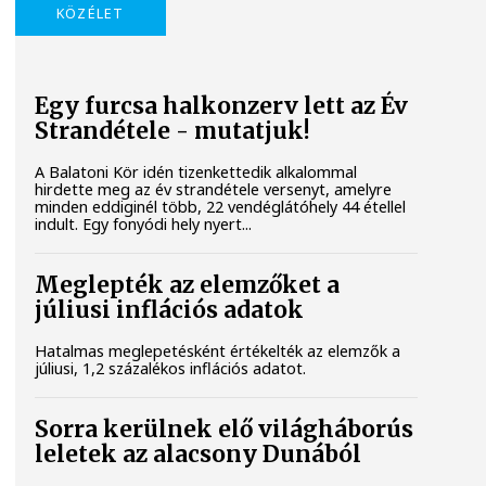
KÖZÉLET
Egy furcsa halkonzerv lett az Év
Strandétele - mutatjuk!
A Balatoni Kör idén tizenkettedik alkalommal
hirdette meg az év strandétele versenyt, amelyre
minden eddiginél több, 22 vendéglátóhely 44 étellel
indult. Egy fonyódi hely nyert...
Meglepték az elemzőket a
júliusi inflációs adatok
Hatalmas meglepetésként értékelték az elemzők a
júliusi, 1,2 százalékos inflációs adatot.
Sorra kerülnek elő világháborús
leletek az alacsony Dunából