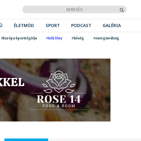
Ű
ÉLETMÓD
SPORT
PODCAST
GALÉRIA
#Európa Sportrégiója
#kék fény
#hőség
#energiaválság