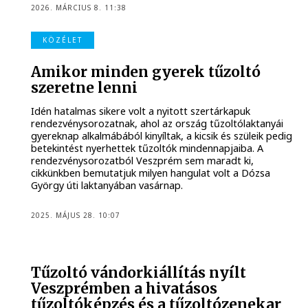
2026. MÁRCIUS 8. 11:38
KÖZÉLET
Amikor minden gyerek tűzoltó
szeretne lenni
Idén hatalmas sikere volt a nyitott szertárkapuk
rendezvénysorozatnak, ahol az ország tűzoltólaktanyái
gyereknap alkalmábából kinyíltak, a kicsik és szüleik pedig
betekintést nyerhettek tűzoltók mindennapjaiba. A
rendezvénysorozatból Veszprém sem maradt ki,
cikkünkben bemutatjuk milyen hangulat volt a Dózsa
György úti laktanyában vasárnap.
2025. MÁJUS 28. 10:07
Tűzoltó vándorkiállítás nyílt
Veszprémben a hivatásos
tűzoltóképzés és a tűzoltózenekar