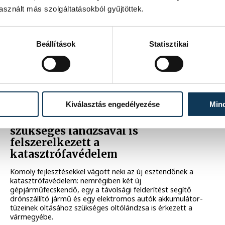
sznált más szolgáltatásokból gyűjtöttek.
Beállítások
Statisztikai
Korszerűbb
Kiválasztás engedélyezése
Min
gépjárműfecskendőkkel és
elektromos autók oltásához
szükséges lándzsával is
felszerelkezett a
katasztrófavédelem
Komoly fejlesztésekkel vágott neki az új esztendőnek a
katasztrófavédelem: nemrégiben két új
gépjárműfecskendő, egy a távolsági felderítést segítő
drónszállító jármű és egy elektromos autók akkumulátor-
tüzeinek oltásához szükséges oltólándzsa is érkezett a
vármegyébe.