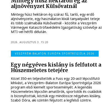
Mintegy húsz hektáron ég az
aljnövényzet Külsővatnál
Mintegy húsz hektáron ég száraz fű, tarló, egy erdő
aljnövényzete, egy használaton kívüli tanyaépület teteje
és több szalmabála Külsővatnál - közölte a Veszprém
Vármegyei Katasztrófavédelmi Igazgatóság szóvivője az
MTI-vel hétfő délután.
2026. AUGUSZTUS 3. 15:20
VESZPRÉM-BALATON EURÓPA SPORTRÉGIÓJA 2026
Egy négyéves kislány is felfutott a
Húszemeletes tetejére
Közel 350-en teljesítették a Fuss egy 20-ast! lépcsőfutó
kihívást, a Veszprém–Balaton Európa Sportrégiója 2026
program első kiemelt sporteseményét. A legendás
Húszemeletes lépcsőin amatőrök, sportolók és családok
is bizonyítottak, köztük egy mindössze négyéves kislány,
Szabó Dóra, aki szintén feljutott a legfelső szintre.