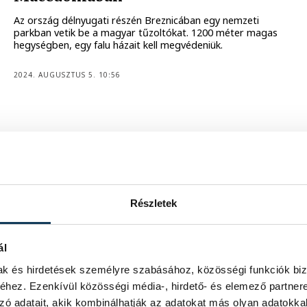
Az ország délnyugati részén Breznicában egy nemzeti
parkban vetik be a magyar tűzoltókat. 1200 méter magas
hegységben, egy falu házait kell megvédeniük.
2024. AUGUSZTUS 5. 10:56
A piros autó és a kék sziréna
elvarázsolja a gyermekeket
Részletek
Nagy siker volt a tűzoltóság gyermeknapi programja.
Képgalériánkban megmutatjuk a legvidámabb
pillanatokat.
ál
2024. MÁJUS 27. 11:24
mak és hirdetések személyre szabásához, közösségi funkciók biz
hez. Ezenkívül közösségi média-, hirdető- és elemező partner
zó adatait, akik kombinálhatják az adatokat más olyan adatokka