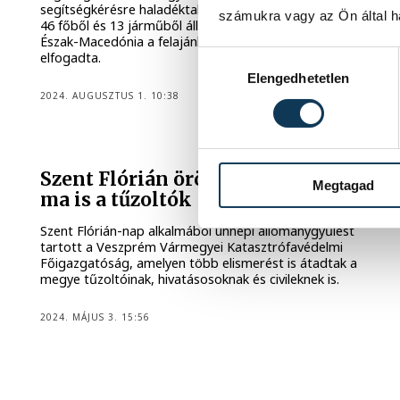
segítségkérésre haladéktalanul reagált és július 31-én egy
számukra vagy az Ön által ha
46 főből és 13 járműből álló tűzoltócsapatot ajánlott fel.
Észak-Macedónia a felajánlott magyar segítséget
elfogadta.
Hozzájárulás kiválasztása
Elengedhetetlen
2024. AUGUSZTUS 1. 10:38
TŰZOLTÓSÁG
Szent Flórián örökségét képviselik
Megtagad
ma is a tűzoltók
Szent Flórián-nap alkalmából ünnepi állománygyűlést
tartott a Veszprém Vármegyei Katasztrófavédelmi
Főigazgatóság, amelyen több elismerést is átadtak a
megye tűzoltóinak, hivatásosoknak és civileknek is.
2024. MÁJUS 3. 15:56