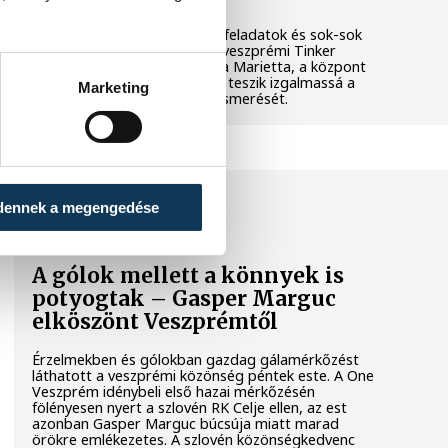
Látványos kísérletek, kreatív feladatok és sok-sok
élmény várja a gyerekeket a veszprémi Tinker
Labsben. Videónkban Balassa Marietta, a központ
vezetője mutatja be, hogyan teszik izgalmassá a
Marketing
természettudományok megismerését.
SPORT
dennek a megengedése
A gólok mellett a könnyek is
potyogtak – Gasper Marguc
elköszönt Veszprémtől
Érzelmekben és gólokban gazdag gálamérkőzést
láthatott a veszprémi közönség péntek este. A One
Veszprém idénybeli első hazai mérkőzésén
fölényesen nyert a szlovén RK Celje ellen, az est
azonban Gasper Marguc búcsúja miatt marad
örökre emlékezetes. A szlovén közönségkedvenc