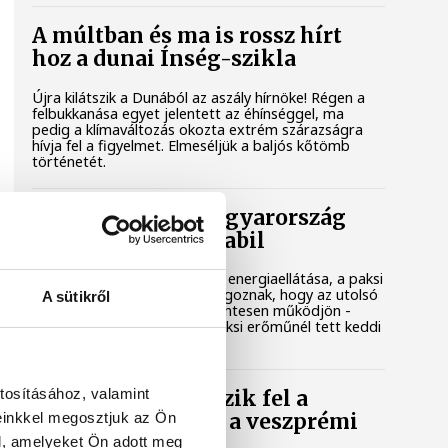
A múltban és ma is rossz hírt
hoz a dunai Ínség-szikla
Újra kilátszik a Dunából az aszály hírnöke! Régen a
felbukkanása egyet jelentett az éhínséggel, ma
pedig a klímaváltozás okozta extrém szárazságra
hívja fel a figyelmet. Elmeséljük a baljós kőtömb
történetét.
Magyar Péter: Magyarország
energiaellátása stabil
Jelenleg stabil Magyarország energiaellátása, a paksi
erőmű munkatársai azon dolgoznak, hogy az utolsó
A sütikről
még termelő turbina hibamentesen működjön -
közölte a miniszterelnök a paksi erőműnél tett keddi
látogatása során.
tosításához, valamint
Játék közben fedezik fel a
einkkel megosztjuk az Ön
tudomány világát a veszprémi
gyerekek
l, amelyeket Ön adott meg