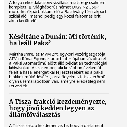
A folyó rekordalacsony vízállása miatt egy csaknem
komplett, II. világháborús német DKW NZ 350-1
motorkerékpárbukkant elő a Batthyány téri rakpart
sziklái alól, máshol pedig egy közel féltonnás brit
akna került elő.
Késéltánc a Dunán: Mi történik,
ha leáll Paks?
Mártha Imre, az MVM Zrt. egykori vezérigazgatója
ATV-n Rónai Egonnak adott interjújában vázolta fel
a Paksi Atomerőmű előtt álló példátlan technológiai
kihívásokat. A szakember, aki korábban éveken át
felelt a hazai energetikai fejlesztésekért és a paksi
blokkok működéséért, arra figyelmeztet: az erőmű
olyan üzemállapotban van, amelyre eredetileg nem
tervezték.
A Tisza-frakció kezdeményezte,
hogy jövő kedden legyen az
államfőválasztás
A Tisza-frakció kezdeményezte, hogy a parlament