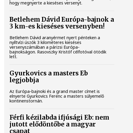
hogy megnyerte a kieséses versenyt.
Betlehem Dávid Európa-bajnok a
3 km-es kieséses versenyben!
Betlehem Dávid aranyérmet nyert pénteken a
nyíltvízi úszók 3 kilométeres kieséses
versenyszámában a párizsi Európa-
bajnokságon. Rasovszky Kristóf célfotóval ötödik
lett.
Gyurkovics a masters Eb
legjobbja
Az Európa-bajnoki és a grand master címet is
elnyerte Gyurkovics Ferenc a masters súlyemelő
kontinenstornán.
Férfi kézilabda ifjúsági Eb: nem
jutott elődöntőbe a magyar
csapat