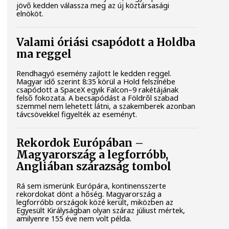
jövő kedden válassza meg az új köztársasági
elnököt.
Valami óriási csapódott a Holdba
ma reggel
Rendhagyó esemény zajlott le kedden reggel.
Magyar idő szerint 8:35 körül a Hold felszínébe
csapódott a SpaceX egyik Falcon–9 rakétájának
felső fokozata. A becsapódást a Földről szabad
szemmel nem lehetett látni, a szakemberek azonban
távcsövekkel figyelték az eseményt.
Rekordok Európában –
Magyarország a legforróbb,
Angliában szárazság tombol
Rá sem ismerünk Európára, kontinensszerte
rekordokat dönt a hőség. Magyarország a
legforróbb országok közé került, miközben az
Egyesült Királyságban olyan száraz júliust mértek,
amilyenre 155 éve nem volt példa.