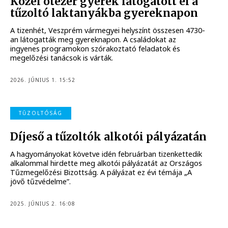
Közel ötezer gyerek látogatott el a
tűzoltó laktanyákba gyereknapon
A tizenhét, Veszprém vármegyei helyszínt összesen 4730-
an látogatták meg gyereknapon. A családokat az
ingyenes programokon szórakoztató feladatok és
megelőzési tanácsok is várták.
2026. JÚNIUS 1. 15:52
TŰZOLTÓSÁG
Díjeső a tűzoltók alkotói pályázatán
A hagyományokat követve idén februárban tizenkettedik
alkalommal hirdette meg alkotói pályázatát az Országos
Tűzmegelőzési Bizottság. A pályázat ez évi témája „A
jövő tűzvédelme”.
2025. JÚNIUS 2. 16:08