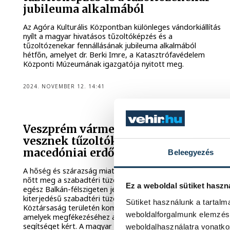
jubileuma alkalmából
Az Agóra Kulturális Központban különleges vándorkiállítás
nyílt a magyar hivatásos tűzoltóképzés és a
tűzoltózenekar fennállásának jubileuma alkalmából
hétfőn, amelyet dr. Berki Imre, a Katasztrófavédelem
Központi Múzeumának igazgatója nyitott meg.
2024. NOVEMBER 12. 14:41
Veszprém vármegyéből is részt
vesznek tűzoltók az észak-
macedóniai erdőtüzek oltásában
Beleegyezés
A hőség és szárazság miatt nem csak Magyarországon
nőtt meg a szabadtéri tüzek kockázata, a napokban az
Ez a weboldal sütiket haszn
egész Balkán-félszigeten jellemzőek a nagyobb
kiterjedésű szabadtéri tüzek. Az Észak-Macedón
Sütiket használunk a tartal
Köztársaság területén komoly erdőtüzek pusztítanak,
weboldalforgalmunk elemzésé
amelyek megfékezéséhez a balkáni állam nemzetközi
segítséget kért. A magyar katasztrófavédelem a
weboldalhasználatra vonatko