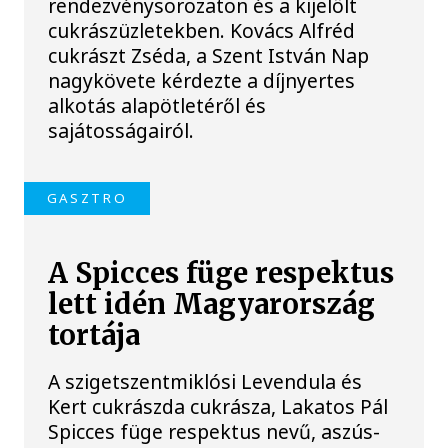
rendezvénysorozaton és a kijelölt
cukrászüzletekben. Kovács Alfréd
cukrászt Zséda, a Szent István Nap
nagykövete kérdezte a díjnyertes
alkotás alapötletéről és
sajátosságairól.
GASZTRO
A Spicces füge respektus
lett idén Magyarország
tortája
A szigetszentmiklósi Levendula és
Kert cukrászda cukrásza, Lakatos Pál
Spicces füge respektus nevű, aszús-