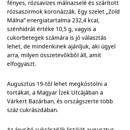
fényes, rózsavizes málnazselé és szárított
rózsaszirmok koronázzák. Egy szelet „Zöld
Málna” energiatartalma 232,4 kcal,
szénhidrát értéke 10,5 g, vagyis a
cukorbetegek számára is jó választás
lehet, de mindenkinek ajánljuk, aki ügyel
arra, milyen összetevőkből áll, amit
elfogyaszt.
Augusztus 19-től lehet megkóstolni a
tortákat, a Magyar Ízek Utcájában a
Várkert Bazárban, és országszerte több
száz cukrászdában.
Az árusító cukrászdák listáját augusztus