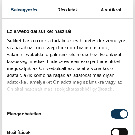
ízvilágukban is. Ebben a tortában
harmonikus összhangba kerül a krémes-
Beleegyezés
Részletek
A sütikről
lágy textúra a ropogós réteggel, míg az
édes és a fanyar ízek is tökéletesen
Ez a weboldal sütiket használ
kiegyensúlyozzák egymást.
Sütiket használunk a tartalmak és hirdetések személyre
szabásához, közösségi funkciók biztosításához,
valamint weboldalforgalmunk elemzéséhez. Ezenkívül
A második helyezett a Fodor Sándor
közösségi média-, hirdető- és elemező partnereinkkel
(Habcsók Cukrászda, Budapest) által
megosztjuk az Ön weboldalhasználatra vonatkozó
készített „Rigófütty” torta lett, míg a
adatait, akik kombinálhatják az adatokat más olyan
adatokkal, amelyeket Ön adott meg számukra vagy az
harmadik helyen a „Fekete
Ön által használt más szolgáltatásokból gyűjtöttek.
gyöngy” torta, Novák Ádám és Domonkos
Noémi (REÖK Kézműves Cukrászda és
Hozzájárulás kiválasztása
Kávéház, Szeged) alkotása végzett.
Elengedhetetlen
Beállítások