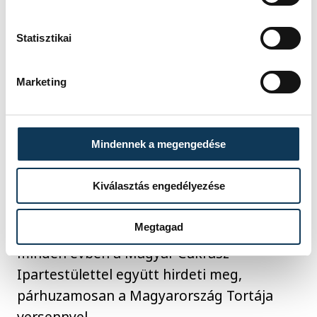
Statisztikai
Marketing
Mindennek a megengedése
Kiválasztás engedélyezése
A Magyarország Cukormentes Tortája
Megtagad
versenyt az Egy Csepp Figyelem Alapítvány
minden évben a Magyar Cukrász
Ipartestülettel együtt hirdeti meg,
párhuzamosan a Magyarország Tortája
versennyel.