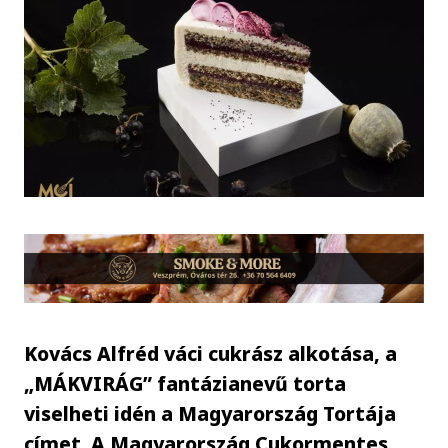
Kovács Alfréd váci cukrász alkotása, a
„MÁKVIRÁG” fantázianevű torta
viselheti idén a Magyarország Tortája
címet. A Magyarország Cukormentes