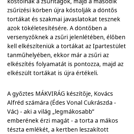
kóstolnak a zsűritagok, majd a második
zsűrizési körben újra kóstolják a döntős
tortákat és szakmai javaslatokat tesznek
azok tökéletesítésére. A döntőben a
versenyzőknek a zsűri jelenlétében, élőben
kell elkészíteniük a tortákat az Ipartestület
tanműhelyében, ekkor már a zsűri az
elkészítés folyamatát is pontozza, majd az
elkészült tortákat is újra értékeli.
A győztes MÁKVIRÁG készítője, Kovács
Alfréd számára (Édes Vonal Cukrászda -
Vác) - aki a világ „legmákosabb”
emberének érzi magát - a torta a mákos
tészta emlékét, a kertben leszakított