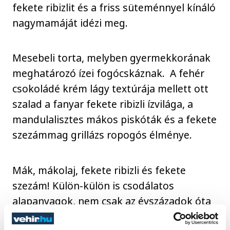
fekete ribizlit és a friss süteménnyel kínáló
nagymamáját idézi meg.
Mesebeli torta, melyben gyermekkorának
meghatározó ízei fogócskáznak. A fehér
csokoládé krém lágy textúrája mellett ott
szalad a fanyar fekete ribizli ízvilága, a
mandulalisztes mákos piskóták és a fekete
szezámmag grillázs ropogós élménye.
Mák, mákolaj, fekete ribizli és fekete
szezám! Külön-külön is csodálatos
alapanyagok, nem csak az évszázadok óta
ismert gyógyhatásuk tekintetében, de