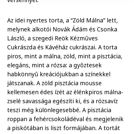
Az idei nyertes torta, a “Zöld Málna” lett,
melynek alkotói Novák Ádám és Csonka
László, a szegedi Reök Kézműves
Cukrászda és Kávéház cukrászai. A torta
piros, mint a málna, zöld, mint a pisztácia,
elegáns, mint a rózsa: a győztesek
habkönnyű kreációjukban a színekkel
játszanak. A zöld pisztácia mousse
kellemesen édes ízét az élénkpiros málna-
zselé savassága egészíti ki, és a rózsavíz
teszi még különlegesebbé. A pisztácia
roppan a fehércsokoládéval és megjelenik
a piskótában is liszt formájában. A tortát