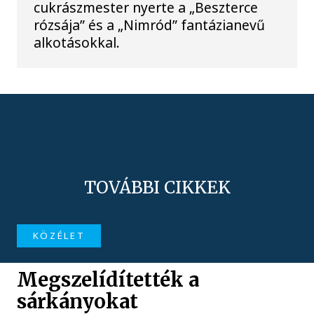
cukrászmester nyerte a „Beszterce
rózsája” és a „Nimród” fantázianevű
alkotásokkal.
TOVÁBBI CIKKEK
KÖZÉLET
Megszelídítették a
sárkányokat