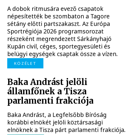
A dobok ritmusára evező csapatok
népesítették be szombaton a Tagore
sétány előtti partszakaszt. Az Európa
Sportrégiója 2026 programsorozat
részeként megrendezett Sárkányhajó
Kupán civil, céges, sportegyesületi és
belügyi egységek csaptak össze a vízen.
KÖZÉLET
Baka Andrást jelöli
államfőnek a Tisza
parlamenti frakciója
Baka Andrást, a Legfelsőbb Bíróság
korábbi elnökét jelöli köztársasági
elnöknek a Tisza párt parlamenti frakciója.