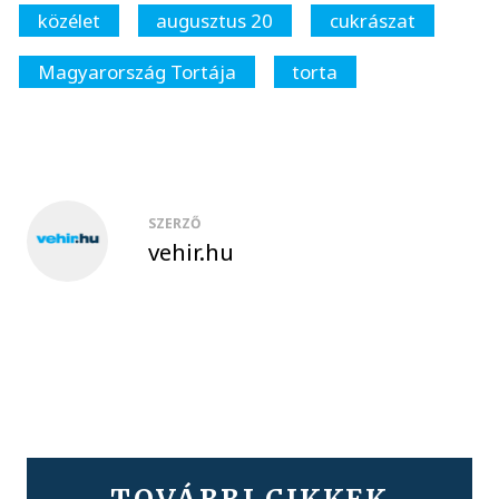
közélet
augusztus 20
cukrászat
Magyarország Tortája
torta
SZERZŐ
vehir.hu