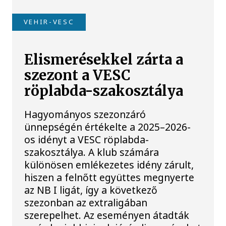
VEHIR-VESC
Elismerésekkel zárta a
szezont a VESC
röplabda-szakosztálya
Hagyományos szezonzáró
ünnepségén értékelte a 2025–2026-
os idényt a VESC röplabda-
szakosztálya. A klub számára
különösen emlékezetes idény zárult,
hiszen a felnőtt együttes megnyerte
az NB I ligát, így a következő
szezonban az extraligában
szerepelhet. Az eseményen átadták