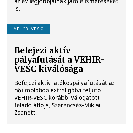
az év legjobbjainak járó elismeréseket
is.
VEHIR-VESC
Befejezi aktív
pályafutását a VEHIR-
VESC kiválósága
Befejezi aktív játékospályafutását az
női röplabda extraligába feljutó
VEHIR-VESC korábbi válogatott
feladó átlója, Szerencsés-Miklai
Zsanett.