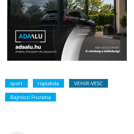
sport
röplabda
VEHIR-VESC
Bajnóczi Fruzsina