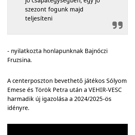
jó csapategységben, egy jó
szezont fogunk majd
teljesíteni
- nyilatkozta honlapunknak Bajnóczi
Fruzsina.
A centerposzton bevethető játékos Sólyom
Emese és Török Petra után a VEHIR-VESC
harmadik új igazolása a 2024/2025-ös
idényre.