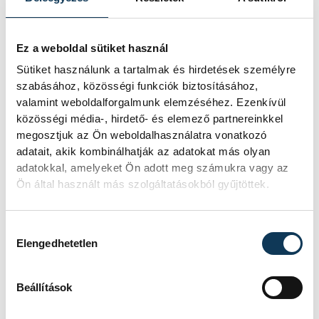
MIHÁLY SZAKGIMNÁZIUM
EREDMÉNY
3-0
RÉSZLETEK
Ez a weboldal sütiket használ
Sütiket használunk a tartalmak és hirdetések személyre
szabásához, közösségi funkciók biztosításához,
valamint weboldalforgalmunk elemzéséhez. Ezenkívül
közösségi média-, hirdető- és elemező partnereinkkel
SOROZAT
NŐI RÖPLABDA NB I LIGA,
DÖNTŐ, 2025/26
megosztjuk az Ön weboldalhasználatra vonatkozó
HAZAI
BVSC-ZUGLÓ
adatait, akik kombinálhatják az adatokat más olyan
VENDÉG
VEHIR-VESC
adatokkal, amelyeket Ön adott meg számukra vagy az
IDŐPONT
2026. MÁJUS 2. 19:00
Ön által használt más szolgáltatásokból gyűjtöttek.
HELYSZÍN
BUDAPEST, SZŐNYI ÚT 2.
EREDMÉNY
3-0
Hozzájárulás kiválasztása
RÉSZLETEK
Elengedhetetlen
Beállítások
SOROZAT
NŐI RÖPLABDA NB I,