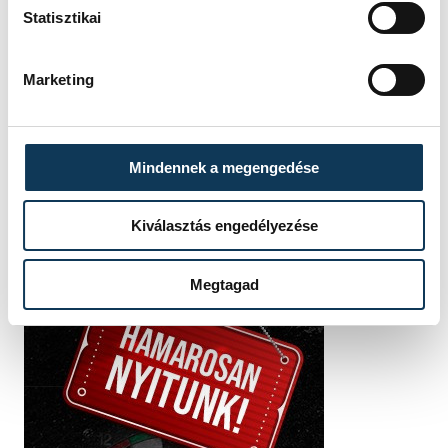
LIGA, DÖNTŐ, 2025/26
Statisztikai
HAZAI
VEHIR-VESC
VENDÉG
BVSC-ZUGLÓ
IDŐPONT
2026. MÁJUS 9. 16:00
Marketing
HELYSZÍN
VESZPRÉM, TÁNCSICS
MIHÁLY TECHNIKUM
EREDMÉNY
3-2
RÉSZLETEK
Mindennek a megengedése
Kiválasztás engedélyezése
Megtagad