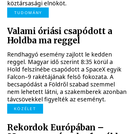
köztársasági elnököt.
TUDOMÁNY
Valami óriási csapódott a
Holdba ma reggel
Rendhagyó esemény zajlott le kedden
reggel. Magyar idő szerint 8:35 körül a
Hold felszínébe csapódott a SpaceX egyik
Falcon–9 rakétájának felső fokozata. A
becsapódást a Földről szabad szemmel
nem lehetett látni, a szakemberek azonban
távcsövekkel figyelték az eseményt.
KÖZÉLET
Rekordok Európában –