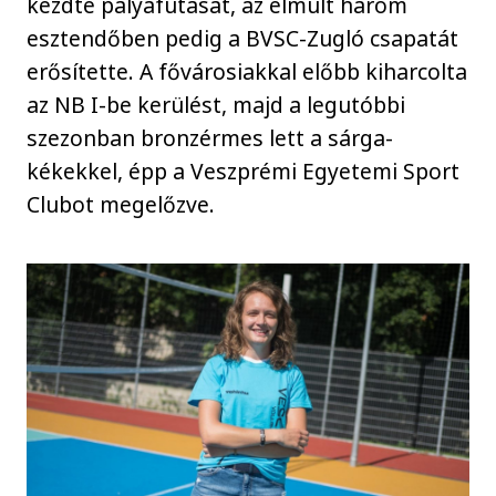
kezdte pályafutását, az elmúlt három
esztendőben pedig a BVSC-Zugló csapatát
erősítette. A fővárosiakkal előbb kiharcolta
az NB I-be kerülést, majd a legutóbbi
szezonban bronzérmes lett a sárga-
kékekkel, épp a Veszprémi Egyetemi Sport
Clubot megelőzve.