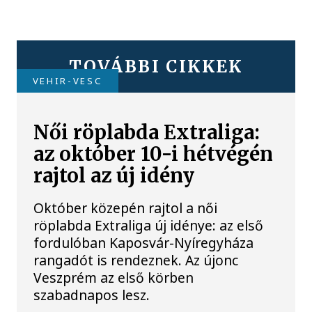
TOVÁBBI CIKKEK
VEHIR-VESC
Női röplabda Extraliga:
az október 10-i hétvégén
rajtol az új idény
Október közepén rajtol a női
röplabda Extraliga új idénye: az első
fordulóban Kaposvár-Nyíregyháza
rangadót is rendeznek. Az újonc
Veszprém az első körben
szabadnapos lesz.