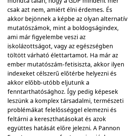
mondta talán, hogy a GDP mindent mér
csak azt nem, amiért élni érdemes. És
akkor bejönnek a képbe az olyan alternatív
mutatószámok, mint a boldogságindex,
ami már figyelembe veszi az
iskolázottságot, vagy az egészségben
töltött várható élettartamot. Ha már az
ember mutatószám-fetisiszta, akkor ilyen
indexeket célszerű előtérbe helyezni és
akkor előbb-utóbb eljutunk a
fenntarthatósághoz. Így pedig képesek
leszünk a komplex társadalmi, természeti
problémákat felelősséggel elemezni és
feltárni a kereszthatásokat és azok
együttes hatását előre jelezni. A Pannon