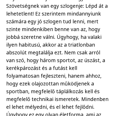
Szövetségnek van egy szlogenje: Lépd át a
lehetetlent! Ez szerintem mindannyiunk
számára egy jó szlogen tud lenni, mert
szinte mindenkiben benne van az, hogy
jobbá szeretne válni. Úgyhogy, ha valaki
ilyen habitusú, akkor az a triatlonban
abszolút megtalálja ezt. Nem csak arról
van szó, hogy három sportot, az úszást, a
kerékpározást és a futást kell
folyamatosan fejleszteni, hanem ahhoz,
hogy ezek olajozottan működjenek a
sportban, megfelelő táplálkozás kell és
megfelelő technikai ismeretek. Mindenben
el lehet mélyedni, és el lehet fejlődni.
Úgyhogy ez egy olyan életforma, ami az