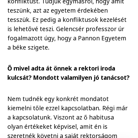
konfliktust. Tudjuk egymásról, hogy amit
teszünk, azt az egyetem érdekében
tesszük. Ez pedig a konfliktusok kezelését
is lehetővé teszi. Gelencsér professzor úr
fogalmazott úgy, hogy a Pannon Egyetem
a béke szigete.
Ő mivel adta át önnek a rektori iroda
kulcsát? Mondott valamilyen jó tanácsot?
Nem tudnék egy konkrét mondatot
kiemelni tőle ezzel kapcsolatban. Régi már
a kapcsolatunk. Viszont az ő habitusa
olyan értékeket képvisel, amit én is
szeretnék követni a saját rektorságom