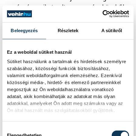
során, és amiket volt szerencsém közelről
megismerni. Hogy milyen türelmesen és
logikusan tudta végig vinni az egyetem
Beleegyezés
Részletek
A sütikről
fejlesztésével kapcsolatos elképzeléseket.
Talán nem véletlen, hogy amikor a
Szenátus elbúcsúztatta rektor urat, akkor
Ez a weboldal sütiket használ
az alapítvány kuratóriumának elnöke is azt
Sütiket használunk a tartalmak és hirdetések személyre
szabásához, közösségi funkciók biztosításához,
mondta, hogy Gelencsér András a béke
valamint weboldalforgalmunk elemzéséhez. Ezenkívül
rektora volt. Én próbálom ezt a mentalitást
közösségi média-, hirdető- és elemező partnereinkkel
tovább képviselni és alkalmazni, hogy öt év
megosztjuk az Ön weboldalhasználatra vonatkozó
múlva is el lehessen mondani, hogy a
adatait, akik kombinálhatják az adatokat más olyan
adatokkal, amelyeket Ön adott meg számukra vagy az
Pannon Egyetem úgy tudott fejlődni, hogy
Ön által használt más szolgáltatásokból gyűjtöttek.
közben elkerülték a botrányok és
megmaradt egy összetartó közösségnek.
Hozzájárulás kiválasztása
Elengedhetetlen