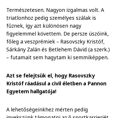
Természetesen. Nagyon izgalmas volt. A
triatlonhoz pedig személyes szálak is
fűznek, így azt különösen nagy
figyelemmel követtem. De persze úszóink,
főleg a veszprémiek – Rasovszky Kristóf,
Sárkány Zalán és Betlehem Dávid (a szerk.)
– futamait sem hagytam ki semmiképpen.
Azt se felejtsük el, hogy Rasovszky
Kristóf ráadásul a civil életben a Pannon
Egyetem hallgatója!
A lehetőségeinkhez mérten pedig
igyekszünk támogatni az ő sportkarrierjét