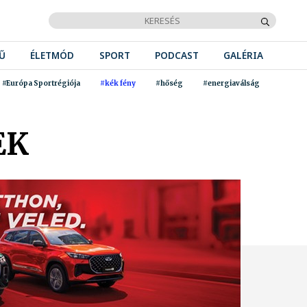
Ű
ÉLETMÓD
SPORT
PODCAST
GALÉRIA
#Európa Sportrégiója
#kék fény
#hőség
#energiaválság
EK