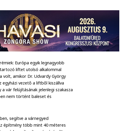
zprémiek: Európa egyik legnagyobb
tartozó liftet utolsó alkalommal
ta volt, amikor Dr. Udvardy György
 egyházi vezető a liftből kiszállva
 vár felújításának jelenlegi szakasza
zben nem történt baleset és
ében, segítve a várnegyed
 Az építmény több mint 40 méteres