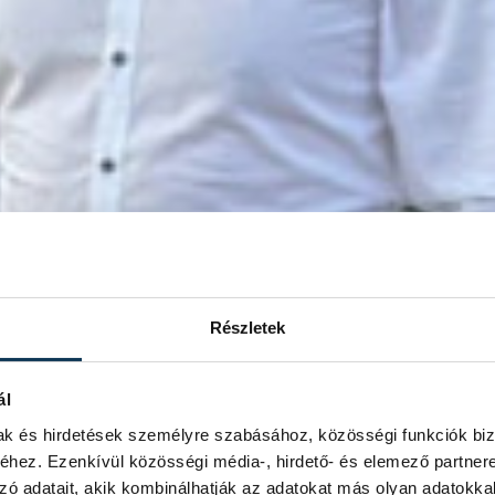
Részletek
ál
mak és hirdetések személyre szabásához, közösségi funkciók biz
hez. Ezenkívül közösségi média-, hirdető- és elemező partner
zó adatait, akik kombinálhatják az adatokat más olyan adatokka