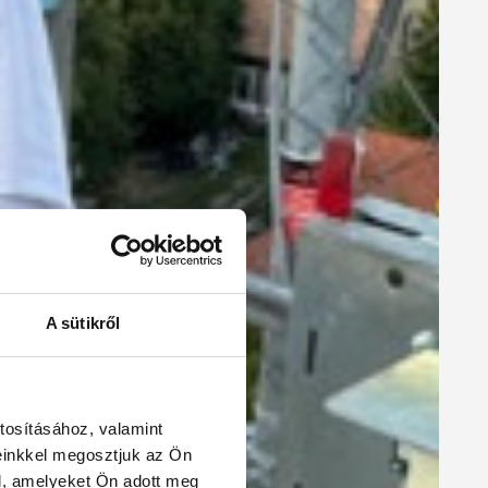
A sütikről
tosításához, valamint
einkkel megosztjuk az Ön
l, amelyeket Ön adott meg