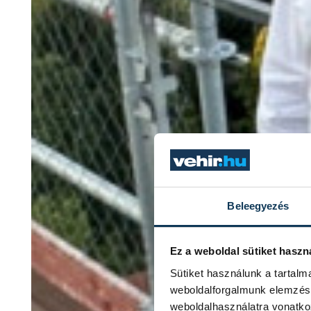
Beleegyezés
Ez a weboldal sütiket haszn
Sütiket használunk a tartal
weboldalforgalmunk elemzésé
weboldalhasználatra vonatko