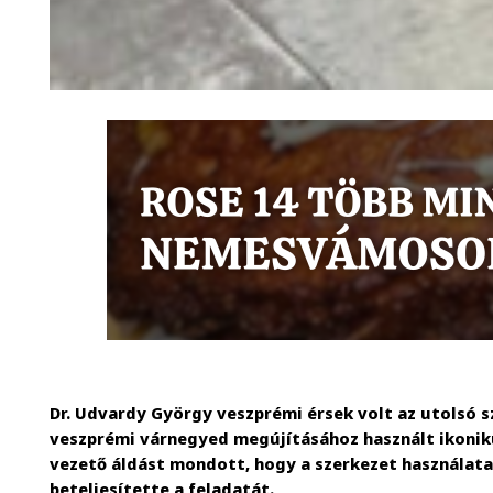
Dr. Udvardy György veszprémi érsek volt az utolsó s
veszprémi várnegyed megújításához használt ikonikus
vezető áldást mondott, hogy a szerkezet használata
beteljesítette a feladatát.