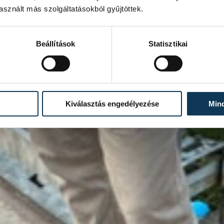
sznált más szolgáltatásokból gyűjtöttek.
Beállítások
Statisztikai
Kiválasztás engedélyezése
Min