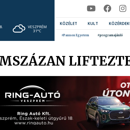
KÖZÉLET
KULT
KÖZÉRDEK
VESZPRÉM
8.
31°C
#Pannon Egyetem
#programajánló
OMSZÁZAN LIFTEZT