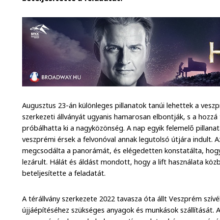
Augusztus 23-án különleges pillanatok tanúi lehettek a ves
szerkezeti állványát ugyanis hamarosan elbontják, s a hozzá 
próbálhatta ki a nagyközönség. A nap egyik felemelő pillana
veszprémi érsek a felvonóval annak legutolsó útjára indult. Az
megcsodálta a panorámát, és elégedetten konstatálta, hogy a
lezárult. Hálát és áldást mondott, hogy a lift használata kö
beteljesítette a feladatát.
A térállvány szerkezete 2022 tavasza óta állt Veszprém szív
újjáépítéséhez szükséges anyagok és munkások szállítását.