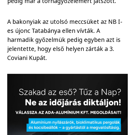
pedig már a tornagyőzelemért játszott.
A bakonyiak az utolsó meccsüket az NB I-
es újonc Tatabánya ellen vívták. A
harmadik győzelmük pedig egyben azt is
jelentette, hogy első helyen zárták a 3.
Coviani Kupát.