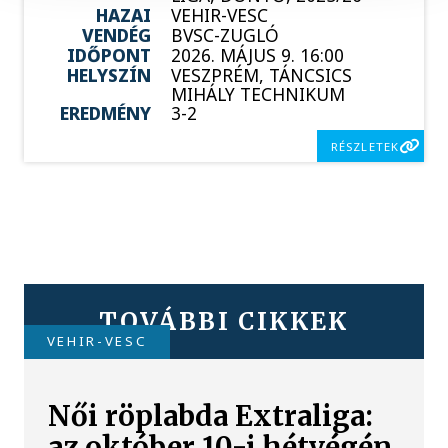
HAZAI
VEHIR-VESC
VENDÉG
BVSC-ZUGLÓ
IDŐPONT
2026. MÁJUS 9. 16:00
HELYSZÍN
VESZPRÉM, TÁNCSICS
MIHÁLY TECHNIKUM
EREDMÉNY
3-2
RÉSZLETEK
TOVÁBBI CIKKEK
VEHIR-VESC
Női röplabda Extraliga:
az október 10-i hétvégén