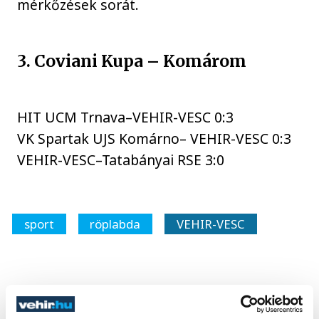
mérkőzések sorát.
3. Coviani Kupa – Komárom
HIT UCM Trnava–VEHIR-VESC 0:3
VK Spartak UJS Komárno– VEHIR-VESC 0:3
VEHIR-VESC–Tatabányai RSE 3:0
sport
röplabda
VEHIR-VESC