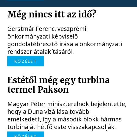
Még nincs itt az idő?
Gerstmár Ferenc, veszprémi
önkormányzati képviselő
gondolatébresztő írása a önkormányzati
rendszer átalakításáról.
KÖZÉLET
Estétől még egy turbina
termel Pakson
Magyar Péter miniszterelnök bejelentette,
hogy a Duna vízállása tovább
emelkedett, így a második blokk hármas
turbináját hétfő este visszakapcsolják.
KÖZÉLET