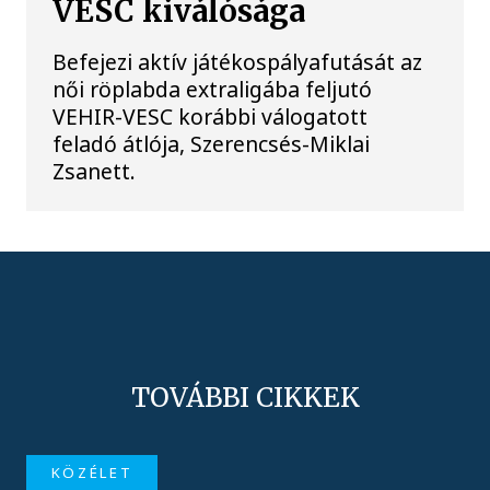
VESC kiválósága
Befejezi aktív játékospályafutását az
női röplabda extraligába feljutó
VEHIR-VESC korábbi válogatott
feladó átlója, Szerencsés-Miklai
Zsanett.
TOVÁBBI CIKKEK
KÖZÉLET