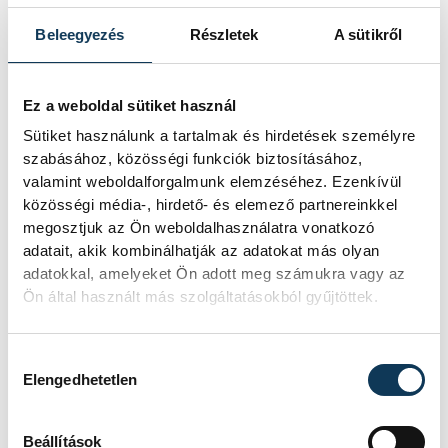
SZERZŐ
vehir.hu
Beleegyezés
Részletek
A sütikről
Ez a weboldal sütiket használ
Események
Sütiket használunk a tartalmak és hirdetések személyre
szabásához, közösségi funkciók biztosításához,
valamint weboldalforgalmunk elemzéséhez. Ezenkívül
közösségi média-, hirdető- és elemező partnereinkkel
KORÁBBI ESEMÉNYEK BETÖLTÉSE
megosztjuk az Ön weboldalhasználatra vonatkozó
adatait, akik kombinálhatják az adatokat más olyan
adatokkal, amelyeket Ön adott meg számukra vagy az
Ön által használt más szolgáltatásokból gyűjtöttek.
SOROZAT
NŐI RÖPLABDA NB I LIGA,
DÖNTŐ, 2025/26
Hozzájárulás kiválasztása
HAZAI
VEHIR-VESC
Elengedhetetlen
VENDÉG
BVSC-ZUGLÓ
IDŐPONT
2026. ÁPRILIS 26. 16:00
HELYSZÍN
VESZPRÉM, TÁNCSICS
Beállítások