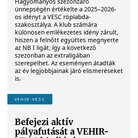
Hagyományos szezonzáró
ünnepségén értékelte a 2025–2026-
os idényt a VESC röplabda-
szakosztálya. A klub számára
különösen emlékezetes idény zárult,
hiszen a felnőtt együttes megnyerte
az NB I ligát, így a következő
szezonban az extraligában
szerepelhet. Az eseményen átadták
az év legjobbjainak járó elismeréseket
is.
VEHIR-VESC
Befejezi aktív
pályafutását a VEHIR-