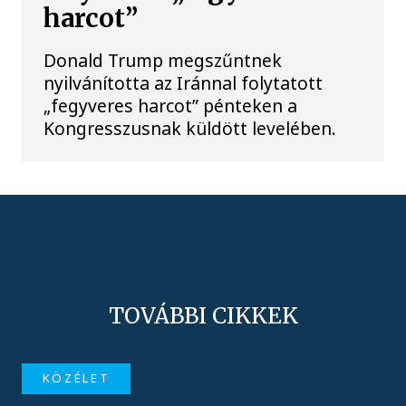
harcot”
Donald Trump megszűntnek
nyilvánította az Iránnal folytatott
„fegyveres harcot” pénteken a
Kongresszusnak küldött levelében.
TOVÁBBI CIKKEK
KÖZÉLET