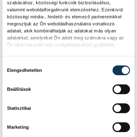
szabásához, közösségi funkciók biztosításához,
végre tavaly október 7-én Izrael ellen.
valamint weboldalforgalmunk elemzéséhez. Ezenkívül
közösségi média-, hirdető- és elemező partnereinkkel
megosztjuk az Ön weboldalhasználatra vonatkozó
Izraelben a kedd esti iráni rakétatámadás
adatait, akik kombinálhatják az adatokat más olyan
egyetlen halálos áldozata egy Számeh
adatokkal, amelyeket Ön adott meg számukra vagy az
Alaszli nevű 37 éves gázai férfi, aki
Ön által használt más szolgáltatásokból gyűjtöttek.
Ciszjordániában tartózkodott, amikor egy
ott becsapódó rakéta megölte
Hozzájárulás kiválasztása
Elengedhetetlen
Beállítások
közélet
külföld
Izrael
Irán
Közel-kelet
Libanon
Statisztikai
Marketing