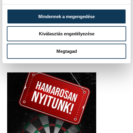
SZERZŐ
vehir.hu
Mindennek a megengedése
Kiválasztás engedélyezése
Megtagad