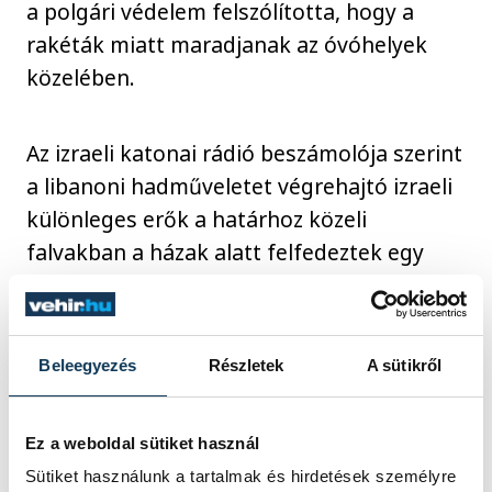
a polgári védelem felszólította, hogy a
rakéták miatt maradjanak az óvóhelyek
közelében.
Az izraeli katonai rádió beszámolója szerint
a libanoni hadműveletet végrehajtó izraeli
különleges erők a határhoz közeli
falvakban a házak alatt felfedeztek egy
olyan alagútrendszert és katonai
létesítményeket, amelyek a Gázai
övezetiekhez hasonlók. Izrael gyanúja
Beleegyezés
Részletek
A sütikről
szerint a Hezbollah is olyan
meglepetésszerű terrortámadáshoz akarta
Ez a weboldal sütiket használ
használni ezeket, mint amilyet a Hamász
Sütiket használunk a tartalmak és hirdetések személyre
palesztin iszlamista terrorszervezet hajtott