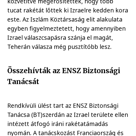
közvetítve megerősítették, hogy több
tucat rakétát lőttek ki Izraelre kedden kora
este. Az Iszlám Köztársaság elit alakulata
egyben figyelmeztetett, hogy amennyiben
Izrael válaszcsapásra szánja el magát,
Teherán válasza még pusztítóbb lesz.
Összehívták az ENSZ Biztonsági
Tanácsát
Rendkívüli ülést tart az ENSZ Biztonsági
Tanácsa (BT)szerdán az Izrael területe ellen
intézett átfogó iráni rakétatámadás
nyomán. A tanácskozást Franciaország és