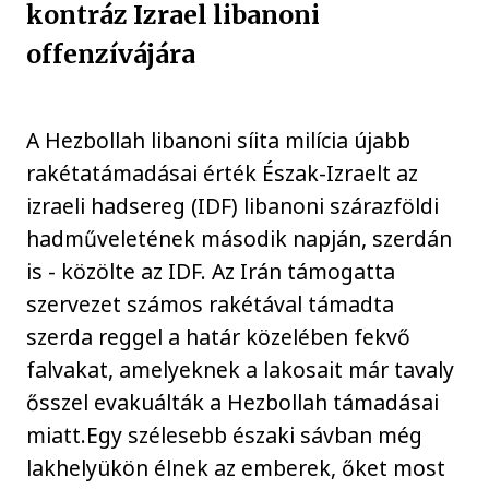
kontráz Izrael libanoni
offenzívájára
A Hezbollah libanoni síita milícia újabb
rakétatámadásai érték Észak-Izraelt az
izraeli hadsereg (IDF) libanoni szárazföldi
hadműveletének második napján, szerdán
is - közölte az IDF. Az Irán támogatta
szervezet számos rakétával támadta
szerda reggel a határ közelében fekvő
falvakat, amelyeknek a lakosait már tavaly
ősszel evakuálták a Hezbollah támadásai
miatt.Egy szélesebb északi sávban még
lakhelyükön élnek az emberek, őket most