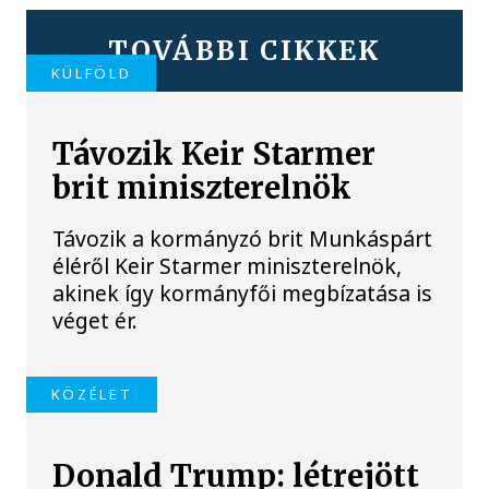
TOVÁBBI CIKKEK
KÜLFÖLD
Távozik Keir Starmer
brit miniszterelnök
Távozik a kormányzó brit Munkáspárt
éléről Keir Starmer miniszterelnök,
akinek így kormányfői megbízatása is
véget ér.
KÖZÉLET
Donald Trump: létrejött