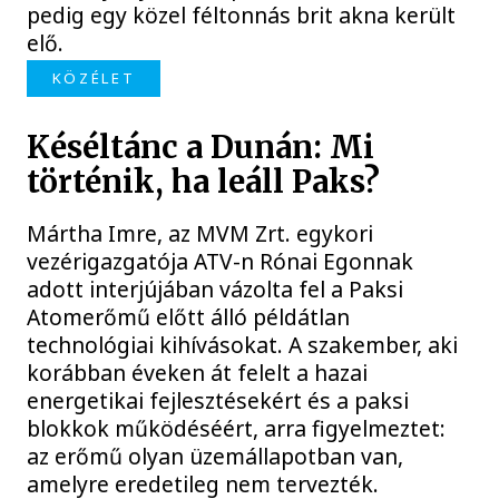
pedig egy közel féltonnás brit akna került
elő.
KÖZÉLET
Késéltánc a Dunán: Mi
történik, ha leáll Paks?
Mártha Imre, az MVM Zrt. egykori
vezérigazgatója ATV-n Rónai Egonnak
adott interjújában vázolta fel a Paksi
Atomerőmű előtt álló példátlan
technológiai kihívásokat. A szakember, aki
korábban éveken át felelt a hazai
energetikai fejlesztésekért és a paksi
blokkok működéséért, arra figyelmeztet:
az erőmű olyan üzemállapotban van,
amelyre eredetileg nem tervezték.