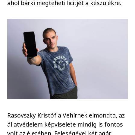
ahol bárki megteheti licitjét a készülékre.
Rasovszky Kristóf a Vehírnek elmondta, az
állatvédelem képviselete mindig is fontos
volt az életében. Feleségével két agár