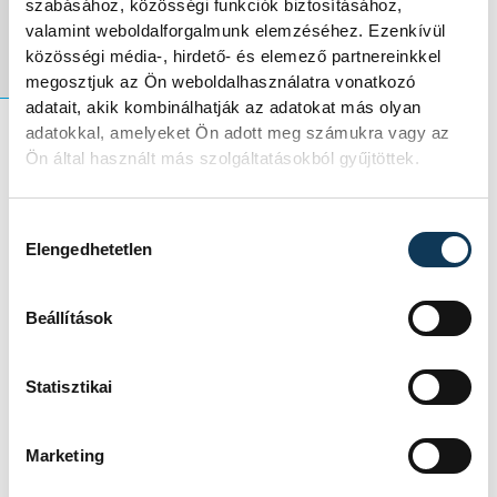
el.
szabásához, közösségi funkciók biztosításához,
valamint weboldalforgalmunk elemzéséhez. Ezenkívül
közösségi média-, hirdető- és elemező partnereinkkel
megosztjuk az Ön weboldalhasználatra vonatkozó
adatait, akik kombinálhatják az adatokat más olyan
adatokkal, amelyeket Ön adott meg számukra vagy az
Ön által használt más szolgáltatásokból gyűjtöttek.
A Samsung Galaxy Z Flip6
Olympic Edition telefonjából
Hozzájárulás kiválasztása
Elengedhetetlen
mindössze 17 ezer darab
készült, ilyet kaptak az olimpia
Beállítások
és paralimpia sportolói
ajándékba. A készülék a normál
Statisztikai
verziótól eltérően nemcsak
egyedi hátlappal rendelkezik,
hanem előtelepített
Marketing
alkalmazásokat is tartalmaz,