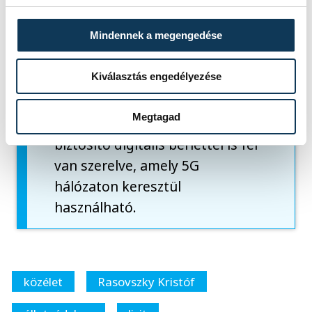
amelyek főleg a sportolást
Mindennek a megengedése
támogatják digitális
megoldásaikkal. Emellett 100
Kiválasztás engedélyezése
GB adatforgalomra alkalmas
eSIM-mel, valamint korlátlan
Megtagad
párizsi tömegközlekedést
biztosító digitális bérlettel is fel
van szerelve, amely 5G
hálózaton keresztül
használható.
közélet
Rasovszky Kristóf