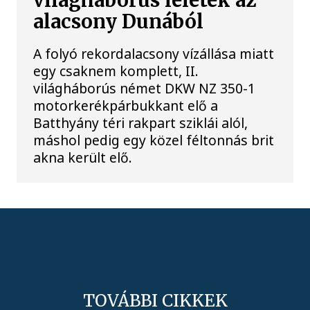
világháborús leletek az
alacsony Dunából
A folyó rekordalacsony vízállása miatt
egy csaknem komplett, II.
világháborús német DKW NZ 350-1
motorkerékpárbukkant elő a
Batthyány téri rakpart sziklái alól,
máshol pedig egy közel féltonnás brit
akna került elő.
TOVÁBBI CIKKEK