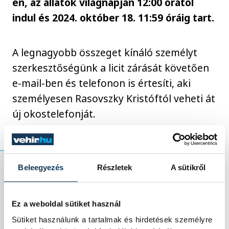
én, az állatok világnapján 12:00 órától
indul és 2024. október 18. 11:59 óráig tart.
A legnagyobb összeget kínáló személyt
szerkesztőségünk a licit zárását követően
e-mail-ben és telefonon is értesíti, aki
személyesen Rasovszky Kristóftól veheti át
új okostelefonját.
Beleegyezés
Részletek
A sütikről
A licitfelület
ide
Ez a weboldal sütiket használ
kattintva
érhető
Sütiket használunk a tartalmak és hirdetések személyre