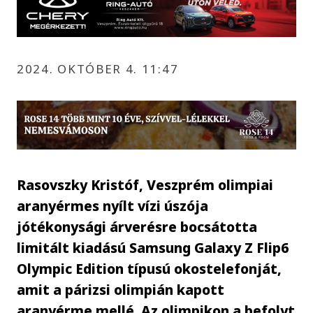
2024. OKTÓBER 4. 11:47
Rasovszky Kristóf, Veszprém olimpiai
aranyérmes nyílt vízi úszója
jótékonysági árverésre bocsátotta
limitált kiadású Samsung Galaxy Z Flip6
Olympic Edition típusú okostelefonját,
amit a párizsi olimpián kapott
aranyérme mellé. Az olimpikon a befolyt