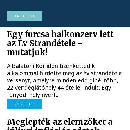
BALATON
Egy furcsa halkonzerv lett
az Év Strandétele -
mutatjuk!
A Balatoni Kör idén tizenkettedik
alkalommal hirdette meg az év strandétele
versenyt, amelyre minden eddiginél több,
22 vendéglátóhely 44 étellel indult. Egy
fonyódi hely nyert...
KÖZÉLET
Meglepték az elemzőket a