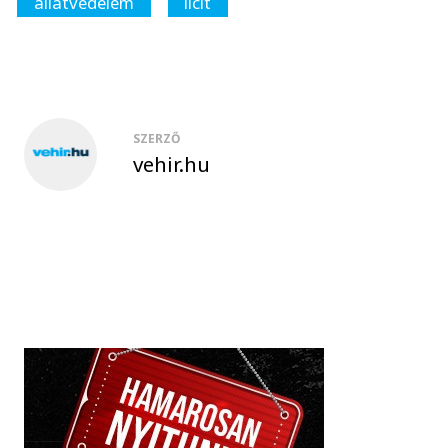
állatvédelem
licit
SZERZŐ
vehir.hu