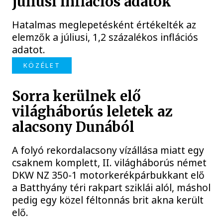
júliusi inflációs adatok
Hatalmas meglepetésként értékelték az
elemzők a júliusi, 1,2 százalékos inflációs
adatot.
KÖZÉLET
Sorra kerülnek elő
világháborús leletek az
alacsony Dunából
A folyó rekordalacsony vízállása miatt egy
csaknem komplett, II. világháborús német
DKW NZ 350-1 motorkerékpárbukkant elő
a Batthyány téri rakpart sziklái alól, máshol
pedig egy közel féltonnás brit akna került
elő.