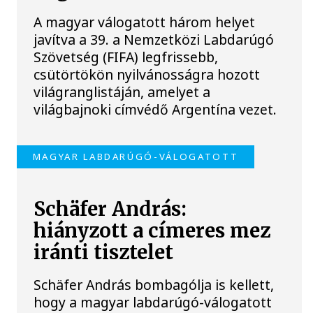
A magyar válogatott három helyet
javítva a 39. a Nemzetközi Labdarúgó
Szövetség (FIFA) legfrissebb,
csütörtökön nyilvánosságra hozott
világranglistáján, amelyet a
világbajnoki címvédő Argentína vezet.
MAGYAR LABDARÚGÓ-VÁLOGATOTT
Schäfer András:
hiányzott a címeres mez
iránti tisztelet
Schäfer András bombagólja is kellett,
hogy a magyar labdarúgó-válogatott