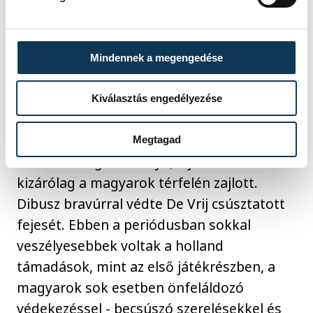
első félidőben akcióból nem tudtak ziccert
kidolgozni, legnagyobb lehetőségük a
Szoboszlai szabálytalan kirúgása miatt a
Mindennek a megengedése
magyar 16-oson belül megítélt közvetett
szabadrúgás volt, melyet Dibusz hárított.
Kiválasztás engedélyezése
Térfélcserét követően még nyomasztóbbá
Megtagad
vált a vendégek fölénye, a játék szinte
kizárólag a magyarok térfelén zajlott.
Dibusz bravúrral védte De Vrij csúsztatott
fejesét. Ebben a periódusban sokkal
veszélyesebbek voltak a holland
támadások, mint az első játékrészben, a
magyarok sok esetben önfeláldozó
védekezéssel - becsúszó szerelésekkel és