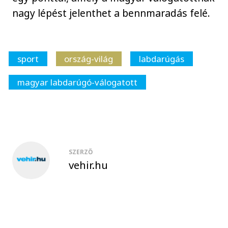
nagy lépést jelenthet a bennmaradás felé.
sport
ország-világ
labdarúgás
magyar labdarúgó-válogatott
SZERZŐ
vehir.hu