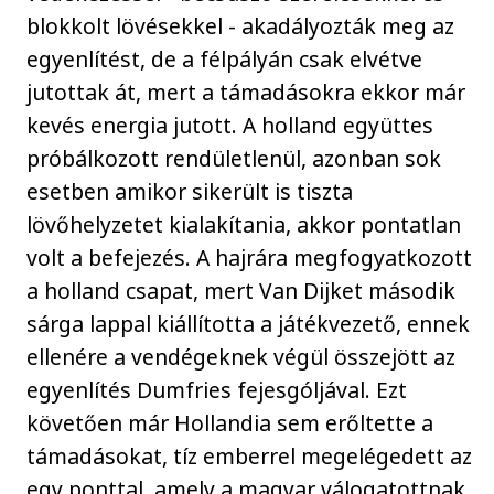
blokkolt lövésekkel - akadályozták meg az
egyenlítést, de a félpályán csak elvétve
jutottak át, mert a támadásokra ekkor már
kevés energia jutott. A holland együttes
próbálkozott rendületlenül, azonban sok
esetben amikor sikerült is tiszta
lövőhelyzetet kialakítania, akkor pontatlan
volt a befejezés. A hajrára megfogyatkozott
a holland csapat, mert Van Dijket második
sárga lappal kiállította a játékvezető, ennek
ellenére a vendégeknek végül összejött az
egyenlítés Dumfries fejesgóljával. Ezt
követően már Hollandia sem erőltette a
támadásokat, tíz emberrel megelégedett az
egy ponttal, amely a magyar válogatottnak