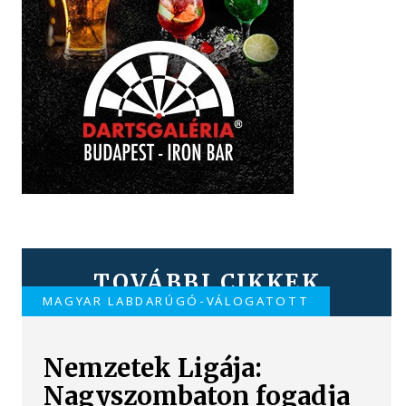
TOVÁBBI CIKKEK
MAGYAR LABDARÚGÓ-VÁLOGATOTT
Nemzetek Ligája:
Nagyszombaton fogadja