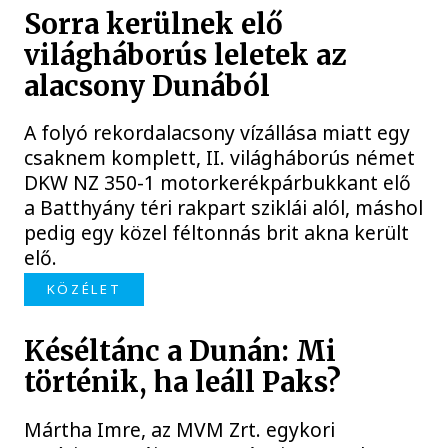
Sorra kerülnek elő
világháborús leletek az
alacsony Dunából
A folyó rekordalacsony vízállása miatt egy
csaknem komplett, II. világháborús német
DKW NZ 350-1 motorkerékpárbukkant elő
a Batthyány téri rakpart sziklái alól, máshol
pedig egy közel féltonnás brit akna került
elő.
KÖZÉLET
Késéltánc a Dunán: Mi
történik, ha leáll Paks?
Mártha Imre, az MVM Zrt. egykori