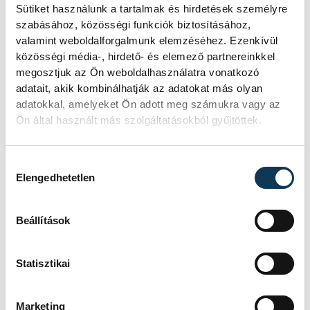
tanítványai formás kontrát vezettek, majd
Sütiket használunk a tartalmak és hirdetések személyre
szabásához, közösségi funkciók biztosításához,
két egymást követő szögletből is
valamint weboldalforgalmunk elemzéséhez. Ezenkívül
veszélyeztettek, Sallai lövése a bal kapufán
közösségi média-, hirdető- és elemező partnereinkkel
csattant. Ezt követően maradt az Oranje
megosztjuk az Ön weboldalhasználatra vonatkozó
meddő mezőnyfölénye, de lövésig csak
adatait, akik kombinálhatják az adatokat más olyan
adatokkal, amelyeket Ön adott meg számukra vagy az
elvétve jutott, Dibusznak csupán egyszer
Ön által használt más szolgáltatásokból gyűjtöttek.
kellett játékba avatkoznia. A magyarok újra
a korábbi években sikerrel alkalmazott
Hozzájárulás kiválasztása
taktikával futballoztak, ritkán vezettek
Elengedhetetlen
támadást, de akkor azt nagyon
lendületesen próbálták végigvinni, éppen
Beállítások
egy ilyen akció végén a kisebb sérülése
ellenére kezdőbe kerülő Sallai volt
Statisztikai
eredményes. A védekezés minőségéről
mindent elmond, hogy a hollandok az egész
Marketing