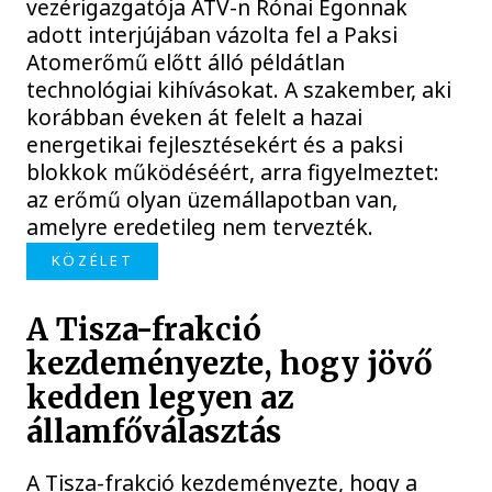
vezérigazgatója ATV-n Rónai Egonnak
adott interjújában vázolta fel a Paksi
Atomerőmű előtt álló példátlan
technológiai kihívásokat. A szakember, aki
korábban éveken át felelt a hazai
energetikai fejlesztésekért és a paksi
blokkok működéséért, arra figyelmeztet:
az erőmű olyan üzemállapotban van,
amelyre eredetileg nem tervezték.
KÖZÉLET
A Tisza-frakció
kezdeményezte, hogy jövő
kedden legyen az
államfőválasztás
A Tisza-frakció kezdeményezte, hogy a