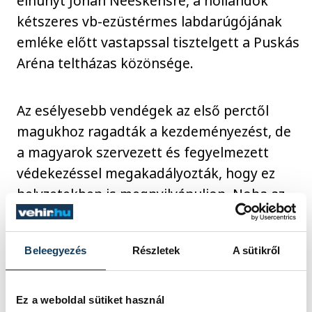
elhunyt Johan Neeskensre, a hollandok
kétszeres vb-ezüstérmes labdarúgójának
emléke előtt vastapssal tisztelgett a Puskás
Aréna teltházas közönsége.
Az esélyesebb vendégek az első perctől
magukhoz ragadták a kezdeményezést, de
a magyarok szervezett és fegyelmezett
védekezéssel megakadályozták, hogy ez
helyzetekben is megnyilvánuljon. Noha az
első negyedórában a hollandok közel 80
százalékban birtokolták a labdát, kapura
Beleegyezés
Részletek
A sütikről
lövése mégis csak a magyaroknak volt.
Dibusznak először a 16. percben volt
védenivalója, de rögtön utána Marco Rossi
Ez a weboldal sütiket használ