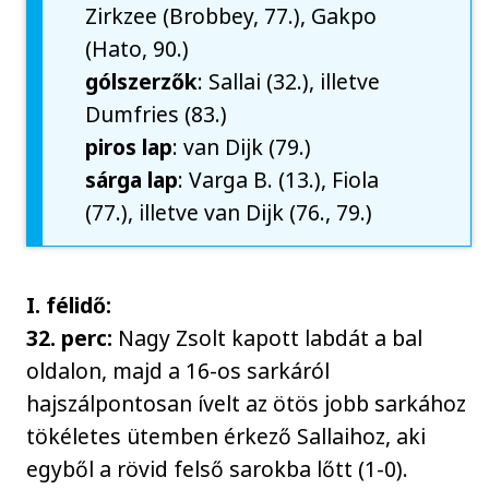
Zirkzee (Brobbey, 77.), Gakpo
(Hato, 90.)
gólszerzők
: Sallai (32.), illetve
Dumfries (83.)
piros
lap
: van Dijk (79.)
sárga lap
: Varga B. (13.), Fiola
(77.), illetve van Dijk (76., 79.)
I. félidő:
32. perc:
Nagy Zsolt kapott labdát a bal
oldalon, majd a 16-os sarkáról
hajszálpontosan ívelt az ötös jobb sarkához
tökéletes ütemben érkező Sallaihoz, aki
egyből a rövid felső sarokba lőtt (1-0).