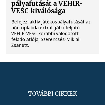
pályafutását a VEHIR-
VESC kiválósága
Befejezi aktív játékospályafutását az
női röplabda extraligába feljutó
VEHIR-VESC korábbi válogatott
feladó átlója, Szerencsés-Miklai
Zsanett.
TOVÁBBI CIKKEK