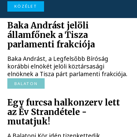
KÖZÉLET
Baka Andrást jelöli
államfőnek a Tisza
parlamenti frakciója
Baka Andrást, a Legfelsőbb Bíróság
korábbi elnökét jelöli köztársasági
elnöknek a Tisza párt parlamenti frakciója.
BALATON
Egy furcsa halkonzerv lett
az Év Strandétele -
mutatjuk!
A Balatoni Kör idén tizenkettedik