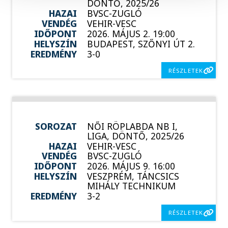
DÖNTŐ, 2025/26
HAZAI
BVSC-ZUGLÓ
VENDÉG
VEHIR-VESC
IDŐPONT
2026. MÁJUS 2. 19:00
HELYSZÍN
BUDAPEST, SZŐNYI ÚT 2.
EREDMÉNY
3-0
RÉSZLETEK
SOROZAT
NŐI RÖPLABDA NB I,
LIGA, DÖNTŐ, 2025/26
HAZAI
VEHIR-VESC
VENDÉG
BVSC-ZUGLÓ
IDŐPONT
2026. MÁJUS 9. 16:00
HELYSZÍN
VESZPRÉM, TÁNCSICS
MIHÁLY TECHNIKUM
EREDMÉNY
3-2
RÉSZLETEK