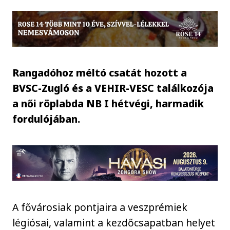
Rangadóhoz méltó csatát hozott a
BVSC-Zugló és a VEHIR-VESC találkozója
a női röplabda NB I hétvégi, harmadik
fordulójában.
A fővárosiak pontjaira a veszprémiek
légiósai, valamint a kezdőcsapatban helyet