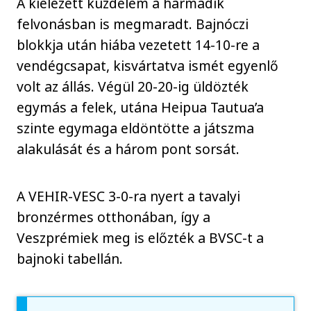
A kiélezett küzdelem a harmadik
felvonásban is megmaradt. Bajnóczi
blokkja után hiába vezetett 14-10-re a
vendégcsapat, kisvártatva ismét egyenlő
volt az állás. Végül 20-20-ig üldözték
egymás a felek, utána Heipua Tautua’a
szinte egymaga eldöntötte a játszma
alakulását és a három pont sorsát.
A VEHIR-VESC 3-0-ra nyert a tavalyi
bronzérmes otthonában, így a
Veszprémiek meg is előzték a BVSC-t a
bajnoki tabellán.