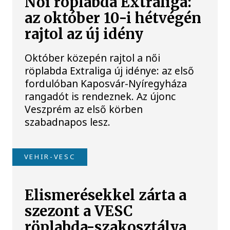
Női röplabda Extraliga:
az október 10-i hétvégén
rajtol az új idény
Október közepén rajtol a női
röplabda Extraliga új idénye: az első
fordulóban Kaposvár-Nyíregyháza
rangadót is rendeznek. Az újonc
Veszprém az első körben
szabadnapos lesz.
VEHIR-VESC
Elismerésekkel zárta a
szezont a VESC
röplabda-szakosztálya