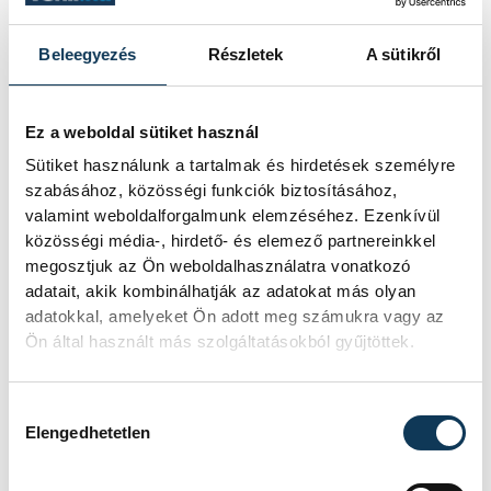
győzelmet arattunk. Gratulálok a
csapatomnak!
Beleegyezés
Részletek
A sütikről
Ez a weboldal sütiket használ
sport
röplabda
VEHIR-VESC
Sütiket használunk a tartalmak és hirdetések személyre
szabásához, közösségi funkciók biztosításához,
valamint weboldalforgalmunk elemzéséhez. Ezenkívül
közösségi média-, hirdető- és elemező partnereinkkel
megosztjuk az Ön weboldalhasználatra vonatkozó
SZERZŐ
FOTÓS
adatait, akik kombinálhatják az adatokat más olyan
Simon
vehir.hu
adatokkal, amelyeket Ön adott meg számukra vagy az
Dániel
Ön által használt más szolgáltatásokból gyűjtöttek.
Hozzájárulás kiválasztása
Elengedhetetlen
Események