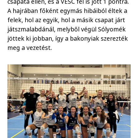
csapata ellen, és a VESC fel is jött 1 pontra.
A hajrában főként egymás hibáiból éltek a
felek, hol az egyik, hol a másik csapat járt
játszmalabdánál, melyből végül Sólyomék
jöttek ki jobban, így a bakonyiak szerezték
meg a vezetést.