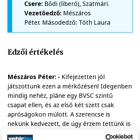
Csere:
Bődi (liberó), Szatmári.
Vezetőedző:
Mészáros
Péter. Másodedző: Tóth Laura
Edzői értékelés
Mészáros Péter: -
Kifejezetten jól
játszottunk ezen a mérkőzésen! Idegenben
mindig nehéz, pláne egy BVSC szintű
csapat ellen, és az első két szett csak
apróságokon múlott. A szerencse is
nekünk kedvezett, de úgy érzem tettünk is
érte, és összességében megérdemelt