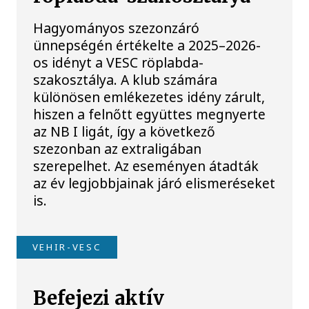
Hagyományos szezonzáró
ünnepségén értékelte a 2025–2026-
os idényt a VESC röplabda-
szakosztálya. A klub számára
különösen emlékezetes idény zárult,
hiszen a felnőtt együttes megnyerte
az NB I ligát, így a következő
szezonban az extraligában
szerepelhet. Az eseményen átadták
az év legjobbjainak járó elismeréseket
is.
VEHIR-VESC
Befejezi aktív