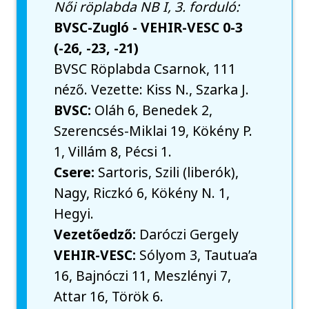
Női röplabda NB I, 3. forduló:
BVSC-Zugló - VEHIR-VESC 0-3
(-26, -23, -21)
BVSC Röplabda Csarnok, 111
néző. Vezette: Kiss N., Szarka J.
BVSC:
Oláh 6, Benedek 2,
Szerencsés-Miklai 19, Kökény P.
1, Villám 8, Pécsi 1.
Csere:
Sartoris, Szili (liberók),
Nagy, Riczkó 6, Kökény N. 1,
Hegyi.
Vezetőedző:
Daróczi Gergely
VEHIR-VESC:
Sólyom 3, Tautua’a
16, Bajnóczi 11, Meszlényi 7,
Attar 16, Török 6.