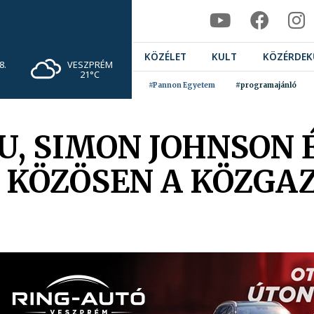
KÖZÉLET
KULT
KÖZÉRDEK
VESZPRÉM
8.
21°C
#Pannon Egyetem
#programajánló
, SIMON JOHNSON 
 KÖZÖSEN A KÖZGA