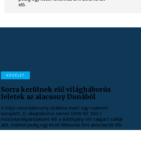
elő.
KÖZÉLET
Sorra kerülnek elő világháborús
leletek az alacsony Dunából
A folyó rekordalacsony vízállása miatt egy csaknem
komplett, II. világháborús német DKW NZ 350-1
motorkerékpárbukkant elő a Batthyány téri rakpart sziklái
alól, máshol pedig egy közel féltonnás brit akna került elő.