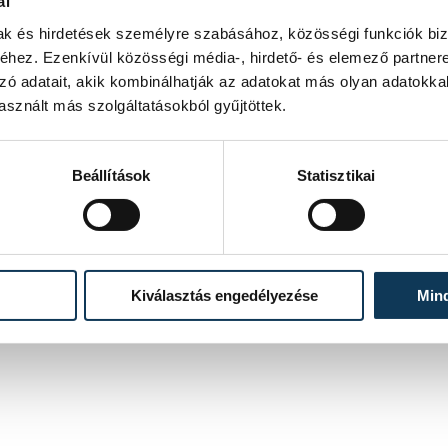
ál
mak és hirdetések személyre szabásához, közösségi funkciók biz
hez. Ezenkívül közösségi média-, hirdető- és elemező partner
zó adatait, akik kombinálhatják az adatokat más olyan adatokka
sznált más szolgáltatásokból gyűjtöttek.
Beállítások
Statisztikai
Kiválasztás engedélyezése
Min