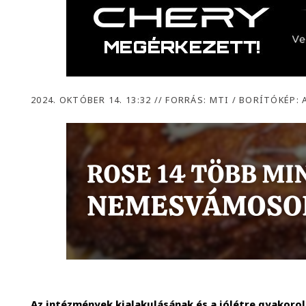
2024. OKTÓBER 14. 13:32
//
FORRÁS: MTI / BORÍTÓKÉP: 
Az intézmények kialakulásának és a jólétre gyakor