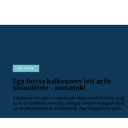
BALATON
Egy furcsa halkonzerv lett az Év
Strandétele - mutatjuk!
A Balatoni Kör idén tizenkettedik alkalommal hirdette meg
az év strandétele versenyt, amelyre minden eddiginél több,
22 vendéglátóhely 44 étellel indult. Egy fonyódi hely nyert...