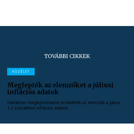
TOVÁBBI CIKKEK
KÖZÉLET
Meglepték az elemzőket a júliusi
inflációs adatok
Hatalmas meglepetésként értékelték az elemzők a júliusi,
1,2 százalékos inflációs adatot.