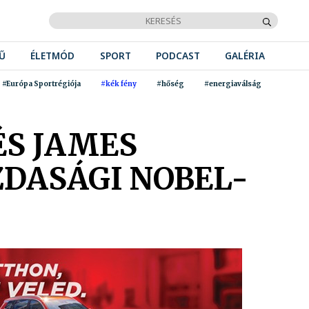
Ű
ÉLETMÓD
SPORT
PODCAST
GALÉRIA
#Európa Sportrégiója
#kék fény
#hőség
#energiaválság
ÉS JAMES
ZDASÁGI NOBEL-