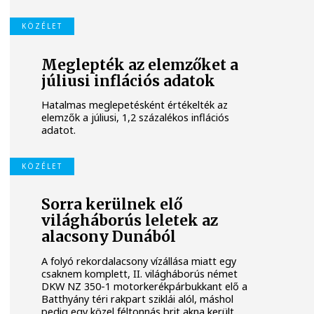
KÖZÉLET
Meglepték az elemzőket a
júliusi inflációs adatok
Hatalmas meglepetésként értékelték az
elemzők a júliusi, 1,2 százalékos inflációs
adatot.
KÖZÉLET
Sorra kerülnek elő
világháborús leletek az
alacsony Dunából
A folyó rekordalacsony vízállása miatt egy
csaknem komplett, II. világháborús német
DKW NZ 350-1 motorkerékpárbukkant elő a
Batthyány téri rakpart sziklái alól, máshol
pedig egy közel féltonnás brit akna került