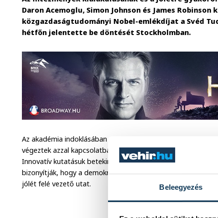
Daron Acemoglu, Simon Johnson és James Robinson k
közgazdaságtudományi Nobel-emlékdíjat a Svéd Tu
hétfőn jelentette be döntését Stockholmban.
Az akadémia indoklásában egyebek között az szerepelt, hogy
végeztek azzal kapcsolatban, hogy mi befolyásolja hosszú t
Innovatív kutatásuk betekintést ad az intézmények jólétre gy
bizonyítják, hogy a demokrácia és az inkluzív intézmények
jólét felé vezető utat.
Beleegyezés