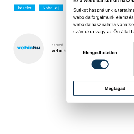
Ez a weboldal sütiket haszn
közélet
Nobel-díj
Sütiket használunk a tartal
weboldalforgalmunk elemzésé
weboldalhasználatra vonatko
számukra vagy az Ön által ha
Hozzájárulás kiválasztása
SZERZŐ
vehir.hu
Elengedhetetlen
Megtagad