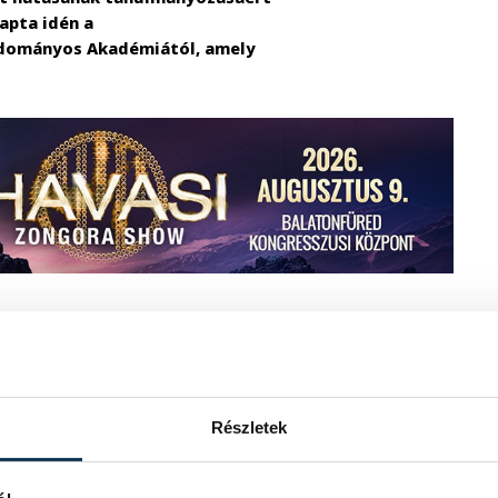
apta idén a
dományos Akadémiától, amely
 a díjazottak innovatív kutatást
ávon az országok gazdasági jólétét.
akorolt befolyására, amellyel
 támogatása alapozza meg a gazdasági
Részletek