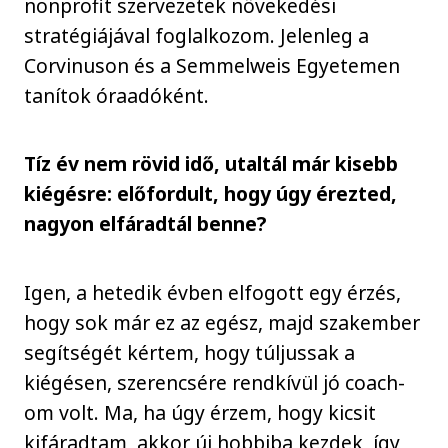
nonprofit szervezetek növekedési
stratégiájával foglalkozom. Jelenleg a
Corvinuson és a Semmelweis Egyetemen
tanítok óraadóként.
Tíz év nem rövid idő, utaltál már kisebb
kiégésre: előfordult, hogy úgy érezted,
nagyon elfáradtál benne?
Igen, a hetedik évben elfogott egy érzés,
hogy sok már ez az egész, majd szakember
segítségét kértem, hogy túljussak a
kiégésen, szerencsére rendkívül jó coach-
om volt. Ma, ha úgy érzem, hogy kicsit
kifáradtam, akkor új hobbiba kezdek, így