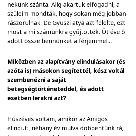
nekünk szánta. Alig akartuk elfogadni, a
szüleim mondták, hogy sokan még jobban
rászorulnak. De Gyuszi atya azt felelte, ezt
most a mi számunkra gyűjtötték. Öt éve ő
adott össze bennünket a férjemmel…
Miközben az alapítvány elindulásakor (és
azóta is) másokon segítettél, kész voltál
szembenézni a saját
betegségtörténeteddel, és adott
esetben lerakni azt?
Húszéves voltam, amikor az Amigos
elindult, néhány év múlva döbbentünk rá,