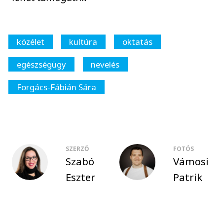
közélet
kultúra
oktatás
egészségügy
nevelés
Forgács-Fábián Sára
SZERZŐ
FOTÓS
Szabó
Vámosi
Eszter
Patrik