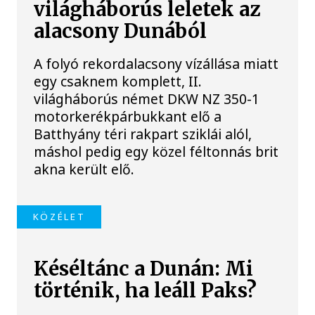
világháborús leletek az
alacsony Dunából
A folyó rekordalacsony vízállása miatt
egy csaknem komplett, II.
világháborús német DKW NZ 350-1
motorkerékpárbukkant elő a
Batthyány téri rakpart sziklái alól,
máshol pedig egy közel féltonnás brit
akna került elő.
KÖZÉLET
Késéltánc a Dunán: Mi
történik, ha leáll Paks?