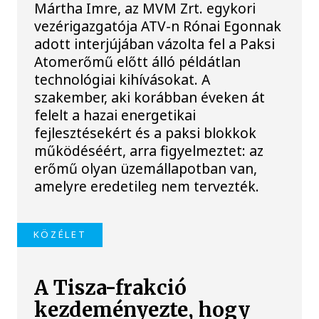
Mártha Imre, az MVM Zrt. egykori
vezérigazgatója ATV-n Rónai Egonnak
adott interjújában vázolta fel a Paksi
Atomerőmű előtt álló példátlan
technológiai kihívásokat. A
szakember, aki korábban éveken át
felelt a hazai energetikai
fejlesztésekért és a paksi blokkok
működéséért, arra figyelmeztet: az
erőmű olyan üzemállapotban van,
amelyre eredetileg nem tervezték.
KÖZÉLET
A Tisza-frakció
kezdeményezte, hogy