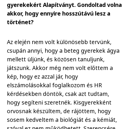
gyerekekért Alapítványt. Gondoltad volna
akkor, hogy ennyire hosszútávú lesz a
történet?
Az elején nem volt különösebb tervünk,
csupán annyi, hogy a beteg gyerekek ágya
mellett üljünk, és közösen tanuljunk,
játszunk. Akkor még nem volt előttem a
kép, hogy ez azzal jár, hogy
elszámolásokkal foglalkozom és HR
kérdésekben döntök, csak azt tudtam,
hogy segíteni szeretnék. Kisgyerekként
orvosnak készültem, de rájöttem, hogy
sosem kedveltem a biológiát és a kémiát,
szóval ez nem működhetett. Szerencsére