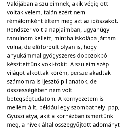
Valójában a szüleimnek, akik végig ott
voltak velem, talán ezért nem
rémálomként éltem meg azt az időszakot.
Rendszer volt a napjaimban, ugyanúgy
tanulnom kellett, mintha iskolába jártam
volna, de előfordult olyan is, hogy
anyukámmal gyógyszeres dobozokból
készítettünk voki-tokit. A szüleim szép
világot alkottak körém, persze akadtak
számomra is ijesztő pillanatok, de
összességében nem volt
betegségtudatom. A környezetem is
mellém állt, például egy szombathelyi pap,
Gyuszi atya, akit a kórházban ismertünk
meg, a hívek által összegyűjtött adományt