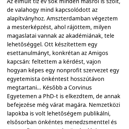
Az elmúlt tíz év sok minden másról is szólt,
de valahogy mind kapcsolódott az
alapítványhoz. Amszterdamban végeztem
a mesterképzést, ahol rájöttem, milyen
magaslatai vannak az akadémiának, tele
lehetőséggel. Ott készítettem egy
esettanulmányt, konkrétan az Amigos
kapcsán: feltettem a kérdést, vajon
hogyan képes egy nonprofit szervezet egy
egyetemista önkéntest hosszútávon
megtartani… Később a Corvinus
Egyetemen a PhD-t is elkezdtem, de annak
befejezése még várat magára. Nemzetközi
lapokba is volt lehetőségem publikálni,
elsősorban önkéntes menedzsmenttel és