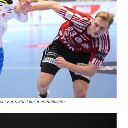
sza - Fotó: ehfcl.eurohandball.com