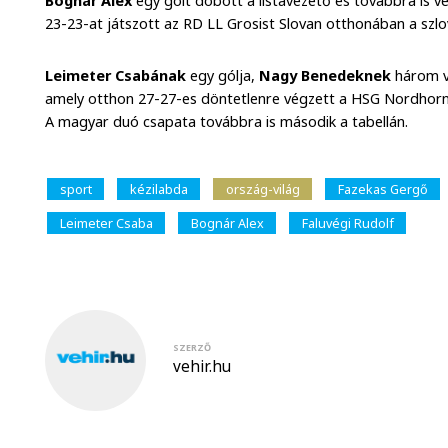
Bognár Alex
egy gólt dobott a listavezető és továbbra is v
23-23-at játszott az RD LL Grosist Slovan otthonában a szlov
Leimeter Csabának
egy gólja,
Nagy Benedeknek
három v
amely otthon 27-27-es döntetlenre végzett a HSG Nordhor
A magyar duó csapata továbbra is második a tabellán.
sport
kézilabda
ország-világ
Fazekas Gergő
Leimeter Csaba
Bognár Alex
Faluvégi Rudolf
SZERZŐ
vehir.hu