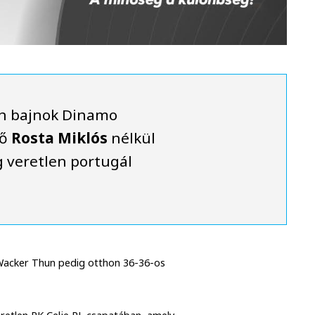
n bajnok Dinamo
dő
Rosta Miklós
nélkül
g veretlen portugál
a Wacker Thun pedig otthon 36-36-os