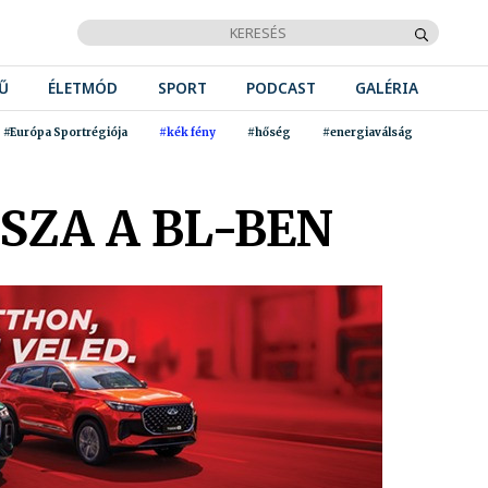
Ű
ÉLETMÓD
SPORT
PODCAST
GALÉRIA
#Európa Sportrégiója
#kék fény
#hőség
#energiaválság
SZA A BL-BEN