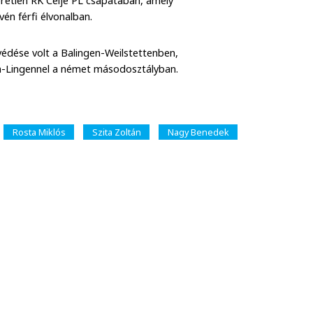
eretlen RK Celje PL csapatában, amely
én férfi élvonalban.
édése volt a Balingen-Weilstettenben,
n-Lingennel a német másodosztályban.
Rosta Miklós
Szita Zoltán
Nagy Benedek