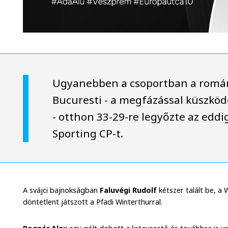
Ugyanebben a csoportban a romá
Bucuresti - a megfázással küszkö
- otthon 33-29-re legyőzte az eddi
Sporting CP-t.
A svájci bajnokságban
Faluvégi Rudolf
kétszer talált be, 
döntetlent játszott a Pfadi Winterthurral.