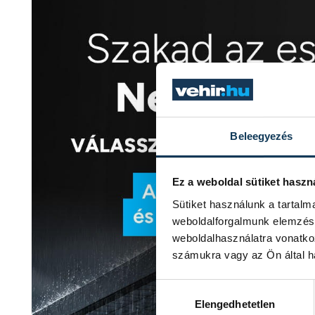
Beleegyezés
Ez a weboldal sütiket haszn
Sütiket használunk a tartal
weboldalforgalmunk elemzésé
weboldalhasználatra vonatko
számukra vagy az Ön által ha
Hozzájárulás kiválasztása
Elengedhetetlen