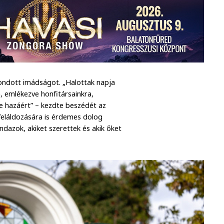
mondott imádságot. „Halottak napja
, emlékezve honfitársainkra,
 e hazáért” – kezdte beszédét az
t feláldozására is érdemes dolog
ndazok, akiket szerettek és akik őket