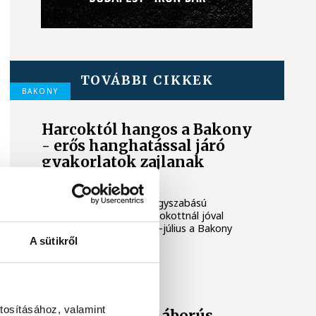
TOVÁBBI CIKKEK
BAKONY
Harcoktól hangos a Bakony
- erős hanghatással járó
gyakorlatok zajlanak
éjszaka is
A Magyar Honvédség nagyszabású
kiképzései miatt a megszokottnál jóval
hangosabb lehet a június-július a Bakony
térségében.
A sütikről
KÖZÉLET
tosításához, valamint
Második világháborús