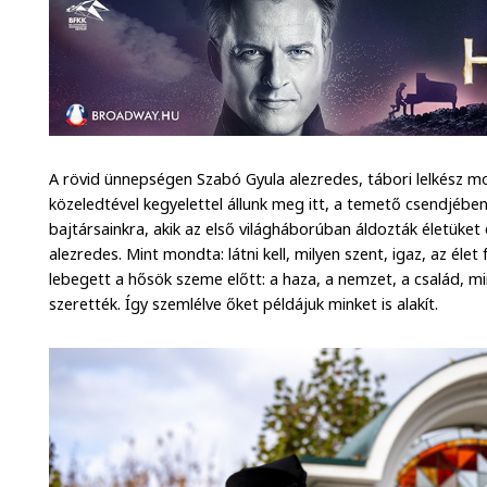
A rövid ünnepségen Szabó Gyula alezredes, tábori lelkész 
közeledtével kegyelettel állunk meg itt, a temető csendjében
bajtársainkra, akik az első világháborúban áldozták életüket
alezredes. Mint mondta: látni kell, milyen szent, igaz, az éle
lebegett a hősök szeme előtt: a haza, a nemzet, a család, mi
szerették. Így szemlélve őket példájuk minket is alakít.