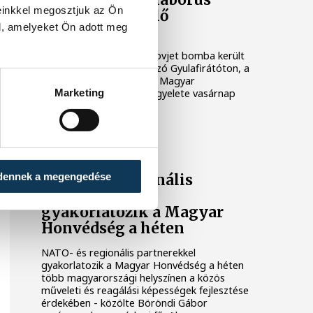
einkkel megosztjuk az Ön
bomba került elő
l, amelyeket Ön adott meg
Gyulafirátóton
Második világháborús szovjet bomba került
elő a Veszprémhez tartozó Gyulafirátóton, a
Felső újsoron - közölte a Magyar
Marketing
Honvédség tűzszerész ügyelete vasárnap
délután az MTI-vel.
KÖZÉLET
dennek a megengedése
NATO- és regionális
partnerekkel
gyakorlatozik a Magyar
Honvédség a héten
NATO- és regionális partnerekkel
gyakorlatozik a Magyar Honvédség a héten
több magyarországi helyszínen a közös
műveleti és reagálási képességek fejlesztése
érdekében - közölte Böröndi Gábor