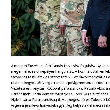
A megemlékezésen Fáth Tamás törzszászlós Juhász Gyula eg
megemlékezés ünnepélyes hangulatát. A hősi halottak emlék
fegyveres testületek és szervezeteik – az önkormányzat és 
rótta le kegyeletét Varga Tamás alpolágrmester, Bardon T
Vezetési és Irányítási Központ parancsnoka, Katona Ákos a
Parancsnoki Iroda kiemelt főtisztje és Soós Gyula alezredes
Nyilvántartó Parancsnokság 6. Hadkiegészítő és Toborzó 
végén a jelenlévő honvédek egyénileg helyeztek el mécsesek