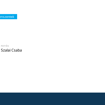
enszentek
FOTÓS
Szalai Csaba