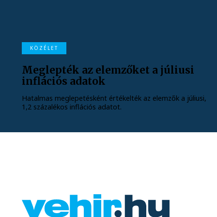
KÖZÉLET
Meglepték az elemzőket a júliusi
inflációs adatok
Hatalmas meglepetésként értékelték az elemzők a júliusi,
1,2 százalékos inflációs adatot.