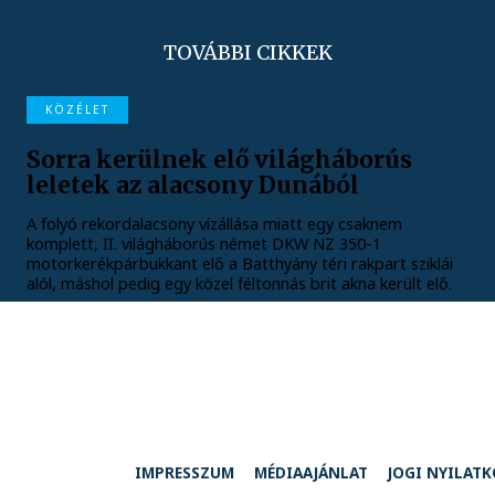
TOVÁBBI CIKKEK
KÖZÉLET
Sorra kerülnek elő világháborús
leletek az alacsony Dunából
A folyó rekordalacsony vízállása miatt egy csaknem
komplett, II. világháborús német DKW NZ 350-1
motorkerékpárbukkant elő a Batthyány téri rakpart sziklái
alól, máshol pedig egy közel féltonnás brit akna került elő.
IMPRESSZUM
MÉDIAAJÁNLAT
JOGI NYILAT