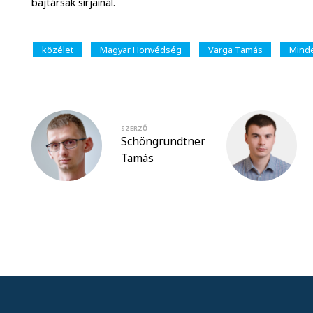
bajtársak sírjainál.
közélet
Magyar Honvédség
Varga Tamás
Mind
SZERZŐ
Schöngrundtner
Tamás