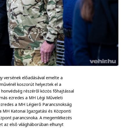
y versének előadásával emelte a
művénél koszorút helyeztek el a
a honvédség részéről közös főhajtással
amás ezredes a MH Légi Műveleti
lezredes a MH Légierő Parancsnokság
 a MH Katonai Igazgatási és Központi
Központ parancsnoka. A megemlékezés
et az első világháborúban elhunyt