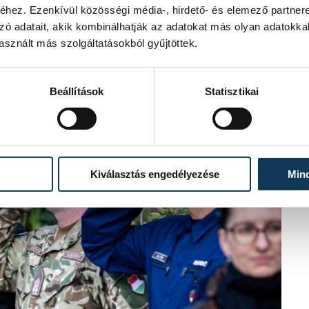
etteinket, elesett katonáinkat
hez. Ezenkívül közösségi média-, hirdető- és elemező partner
maradt édesanyák az
zó adatait, akik kombinálhatják az adatokat más olyan adatokka
ma sem hallgattak el, a
sznált más szolgáltatásokból gyűjtöttek.
lnak emberek, ezért a tábori lelkész
Beállítások
Statisztikai
Kiválasztás engedélyezése
Min