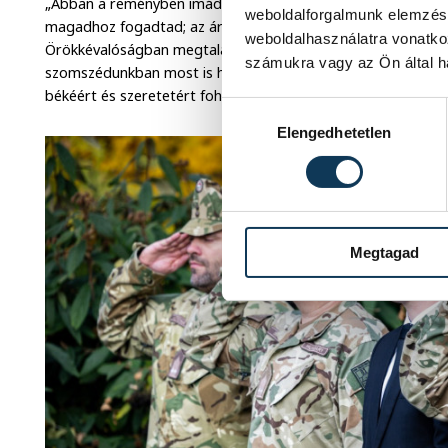
„Abban a reményben imádkozunk hozzád, Istenünk, hogy szer
weboldalforgalmunk elemzésé
magadhoz fogadtad; az árvák és özvegyek, gyermek nélkül 
weboldalhasználatra vonatko
Örökkévalóságban megtalálták a boldogságot.” A fegyverek 
számukra vagy az Ön által ha
szomszédunkban most is háború dúl, árvává és özvegyekké vá
békéért és szeretetért fohászkodott.
Hozzájárulás kiválasztása
Elengedhetetlen
Megtagad