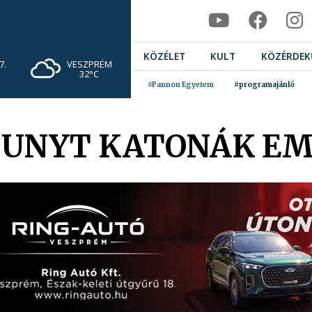
KÖZÉLET
KULT
KÖZÉRDEK
VESZPRÉM
7.
32°C
#Pannon Egyetem
#programajánló
HUNYT KATONÁK EM