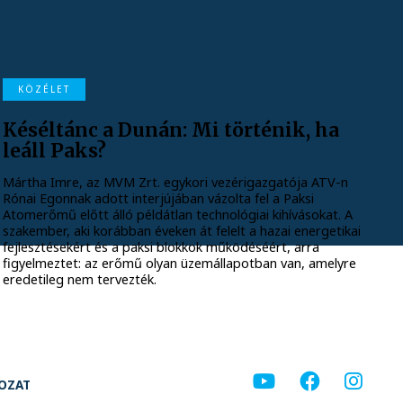
KÖZÉLET
Késéltánc a Dunán: Mi történik, ha
leáll Paks?
Mártha Imre, az MVM Zrt. egykori vezérigazgatója ATV-n
Rónai Egonnak adott interjújában vázolta fel a Paksi
Atomerőmű előtt álló példátlan technológiai kihívásokat. A
szakember, aki korábban éveken át felelt a hazai energetikai
fejlesztésekért és a paksi blokkok működéséért, arra
figyelmeztet: az erőmű olyan üzemállapotban van, amelyre
eredetileg nem tervezték.
KOZAT