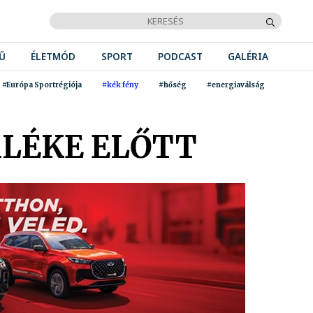
Ű
ÉLETMÓD
SPORT
PODCAST
GALÉRIA
#Európa Sportrégiója
#kék fény
#hőség
#energiaválság
LÉKE ELŐTT