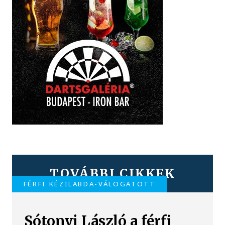
TOVÁBBI CIKKEK
FÉRFI KÉZILABDA-VÁLOGATOTT
Sótonyi László a férfi