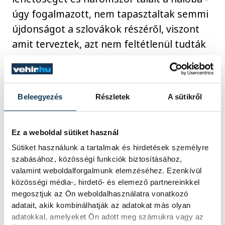
úgy fogalmazott, nem tapasztaltak semmi
újdonságot a szlovákok részéről, viszont
amit terveztek, azt nem feltétlenül tudták
jól végrehajtani. A megbeszélt taktikai
elemek támadásban és védekezésben sem
úgy működtek, ahogyan kellett volna.
Beleegyezés
Részletek
A sütikről
Ez a weboldal sütiket használ
Ezeket majd átnézzük,
Sütiket használunk a tartalmak és hirdetések személyre
átbeszéljük, mert ki kell
szabásához, közösségi funkciók biztosításához,
valamint weboldalforgalmunk elemzéséhez. Ezenkívül
javítani. Nagyon kellemetlen
közösségi média-, hirdető- és elemező partnereinkkel
ellenfél volt a szlovák csapat,
megosztjuk az Ön weboldalhasználatra vonatkozó
a mi válogatottunkban pedig
adatait, akik kombinálhatják az adatokat más olyan
sok az új játékos. Én például
adatokkal, amelyeket Ön adott meg számukra vagy az