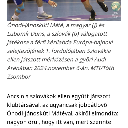
Ónodi-Jánoskúti Máté, a magyar (j) és
Lubomír Duris, a szlovák (b) válogatott
játékosa a férfi kézilabda Európa-bajnoki
selejtezőjének 1. fordulójában Szlovákia
ellen játszott mérkőzésen a győri Audi
Arénában 2024.november 6-án. MTI/Tóth
Zsombor
Ancsin a szlovákok ellen együtt játszott
klubtársával, az ugyancsak jobbátlövő
Ónodi-Jánoskúti Mátéval, akiről elmondta:
nagyon örül, hogy itt van, mert szerinte