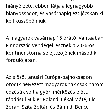
hiányérzete, ebben látja a legnagyobb
hiányosságot, és vasárnapig ezt jócskán ki
kell küszöbölniük.
A magyarok vasárnap 15 órától Vantaaban
Finnország vendégei lesznek a 2026-os
kontinenstorna selejtezőjének második
fordulójában.
Az előző, januári Európa-bajnokságon
ötödik helyezett magyaroknak csak három
edzésük volt a győri mérkőzés előtt,
ráadásul Mikler Roland, Lékai Máté, Ilic
Zoran, Szita Zoltán és Bánhidi Bence