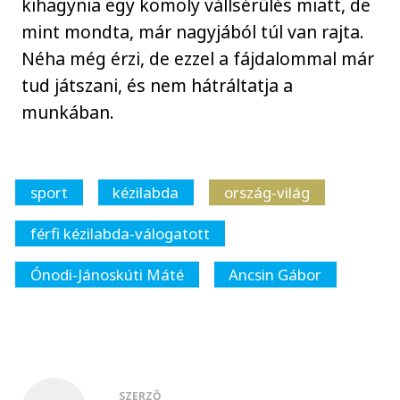
kihagynia egy komoly vállsérülés miatt, de
mint mondta, már nagyjából túl van rajta.
Néha még érzi, de ezzel a fájdalommal már
tud játszani, és nem hátráltatja a
munkában.
sport
kézilabda
ország-világ
férfi kézilabda-válogatott
Ónodi-Jánoskúti Máté
Ancsin Gábor
SZERZŐ