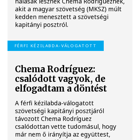
hálásak lesznek Chema Rodrígueznek,
akit a magyar szövetség (MKSZ) múlt
kedden menesztett a szövetségi
kapitányi posztról.
FÉRFI KÉZILABDA-VÁLOGATOTT
Chema Rodríguez:
csalódott vagyok, de
elfogadtam a döntést
A férfi kézilabda-válogatott
szövetségi kapitányi posztjáról
távozott Chema Rodríguez
csalódottan vette tudomásul, hogy
már nem ő irányítja az együttest,