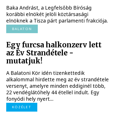
Baka Andrást, a Legfelsőbb Bíróság
korábbi elnökét jelöli köztársasági
elnöknek a Tisza párt parlamenti frakciója.
BALATON
Egy furcsa halkonzerv lett
az Év Strandétele -
mutatjuk!
A Balatoni Kör idén tizenkettedik
alkalommal hirdette meg az év strandétele
versenyt, amelyre minden eddiginél több,
22 vendéglátóhely 44 étellel indult. Egy
fonyódi hely nyert...
KÖZÉLET