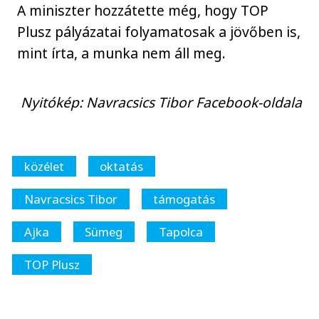
A miniszter hozzátette még, hogy TOP
Plusz pályázatai folyamatosak a jövőben is,
mint írta, a munka nem áll meg.
Nyitókép: Navracsics Tibor Facebook-oldala
közélet
oktatás
Navracsics Tibor
támogatás
Ajka
Sümeg
Tapolca
TOP Plusz