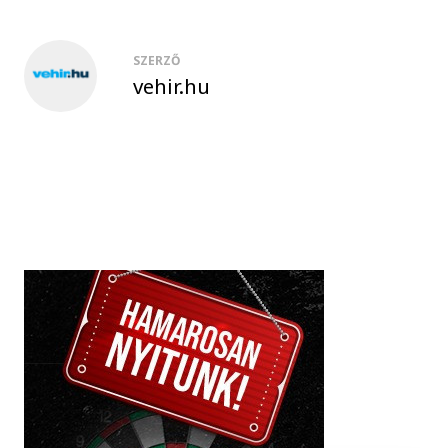
SZERZŐ
vehir.hu