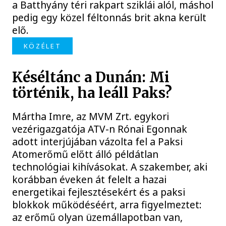
a Batthyány téri rakpart sziklái alól, máshol
pedig egy közel féltonnás brit akna került
elő.
KÖZÉLET
Késéltánc a Dunán: Mi
történik, ha leáll Paks?
Mártha Imre, az MVM Zrt. egykori
vezérigazgatója ATV-n Rónai Egonnak
adott interjújában vázolta fel a Paksi
Atomerőmű előtt álló példátlan
technológiai kihívásokat. A szakember, aki
korábban éveken át felelt a hazai
energetikai fejlesztésekért és a paksi
blokkok működéséért, arra figyelmeztet:
az erőmű olyan üzemállapotban van,