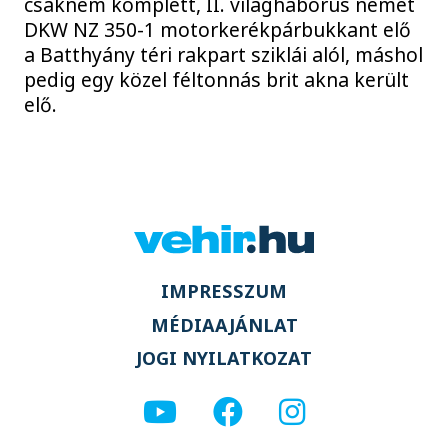
csaknem komplett, II. világháborús német
DKW NZ 350-1 motorkerékpárbukkant elő
a Batthyány téri rakpart sziklái alól, máshol
pedig egy közel féltonnás brit akna került
elő.
IMPRESSZUM
MÉDIAAJÁNLAT
JOGI NYILATKOZAT