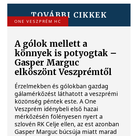
TOVÁBBI CIKKEK
ONE VESZPRÉM HC
A gólok mellett a
könnyek is potyogtak –
Gasper Marguc
elköszönt Veszprémtől
Érzelmekben és gólokban gazdag
gálamérkőzést láthatott a veszprémi
közönség péntek este. A One
Veszprém idénybeli első hazai
mérkőzésén fölényesen nyert a
szlovén RK Celje ellen, az est azonban
Gasper Marguc búcsúja miatt marad