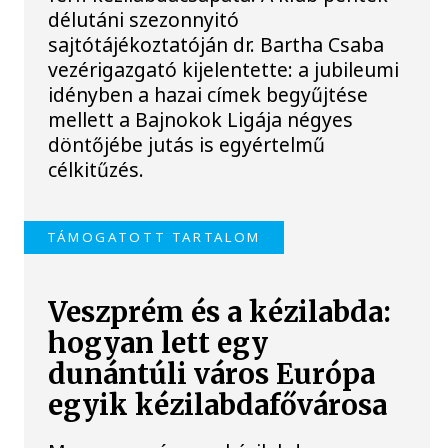
délutáni szezonnyitó
sajtótájékoztatóján dr. Bartha Csaba
vezérigazgató kijelentette: a jubileumi
idényben a hazai címek begyűjtése
mellett a Bajnokok Ligája négyes
döntőjébe jutás is egyértelmű
célkitűzés.
TÁMOGATOTT TARTALOM
Veszprém és a kézilabda:
hogyan lett egy
dunántúli város Európa
egyik kézilabdafővárosa