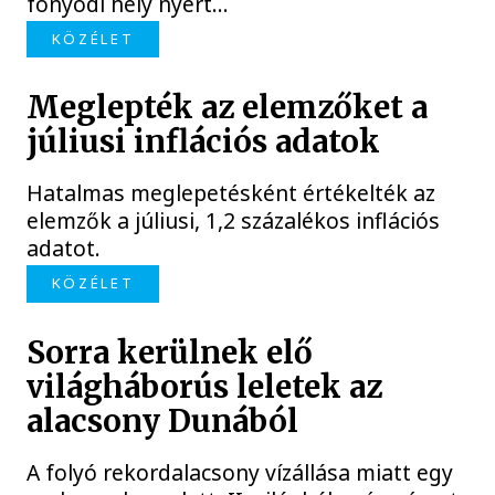
fonyódi hely nyert...
KÖZÉLET
Meglepték az elemzőket a
júliusi inflációs adatok
Hatalmas meglepetésként értékelték az
elemzők a júliusi, 1,2 százalékos inflációs
adatot.
KÖZÉLET
Sorra kerülnek elő
világháborús leletek az
alacsony Dunából
A folyó rekordalacsony vízállása miatt egy