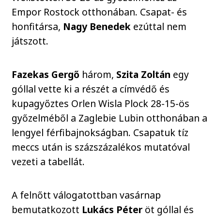
Empor Rostock otthonában. Csapat- és
honfitársa,
Nagy Benedek
ezúttal nem
játszott.
Fazekas Gergő
három,
Szita Zoltán
egy
góllal vette ki a részét a címvédő és
kupagyőztes Orlen Wisla Plock 28-15-ös
győzelméből a Zaglebie Lubin otthonában a
lengyel férfibajnokságban. Csapatuk tíz
meccs után is százszázalékos mutatóval
vezeti a tabellát.
A felnőtt válogatottban vasárnap
bemutatkozott
Lukács Péter
öt góllal és