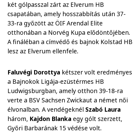
két gólpasszal zárt az Elverum HB
csapatában, amely hosszabbítás után 37-
33-ra győzött az ÖIF Arendal Elite
otthonában a Norvég Kupa elődöntőjében.
A fináléban a címvédő és bajnok Kolstad HB
lesz az Elverum ellenfele.
Faluvégi Dorottya
kétszer volt eredményes
a Bajnokok Ligája-ezüstérmes HB
Ludwigsburgban, amely otthon 39-18-ra
verte a BSV Sachsen Zwickaut a német női
élvonalban. A vendégeknél
Szabó Laura
három,
Kajdon Blanka
egy gólt szerzett,
Győri Barbarának 15 védése volt.