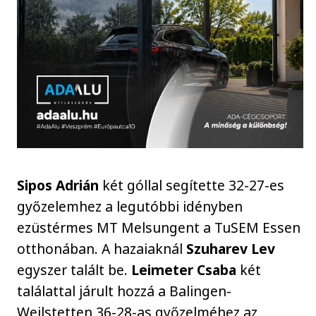
Sipos Adrián
két góllal segítette 32-27-es
győzelemhez a legutóbbi idényben
ezüstérmes MT Melsungent a TuSEM Essen
otthonában. A hazaiaknál
Szuharev Lev
egyszer talált be.
Leimeter Csaba
két
találattal járult hozzá a Balingen-
Weilstetten 36-28-as győzelméhez az