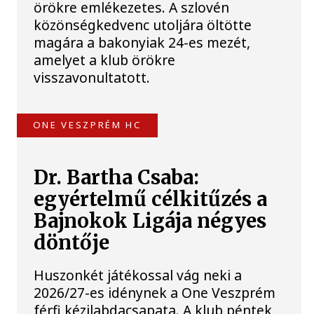
örökre emlékezetes. A szlovén
közönségkedvenc utoljára öltötte
magára a bakonyiak 24-es mezét,
amelyet a klub örökre
visszavonultatott.
ONE VESZPRÉM HC
Dr. Bartha Csaba:
egyértelmű célkitűzés a
Bajnokok Ligája négyes
döntője
Huszonkét játékossal vág neki a
2026/27-es idénynek a One Veszprém
férfi kézilabdacsapata. A klub péntek