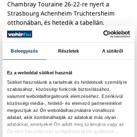
Chambray Touraine 26-22-re nyert a
Strasbourg Achenheim Truchtersheim
otthonában, és hetedik a tabellán.
sport
kézilabda
ország-világ
Beleegyezés
Részletek
A sütikről
Fazekas Gergő
Sipos Adrián
Ez a weboldal sütiket használ
Imre Bence
Lukács Péter
Sütiket használunk a tartalmak és hirdetések személyre
szabásához, közösségi funkciók biztosításához,
Szita Zoltán
Nagy Benedek
valamint weboldalforgalmunk elemzéséhez. Ezenkívül
közösségi média-, hirdető- és elemező partnereinkkel
Leimeter Csaba
megosztjuk az Ön weboldalhasználatra vonatkozó
adatait, akik kombinálhatják az adatokat más olyan
adatokkal, amelyeket Ön adott meg számukra vagy az
Ön által használt más szolgáltatásokból gyűjtöttek.