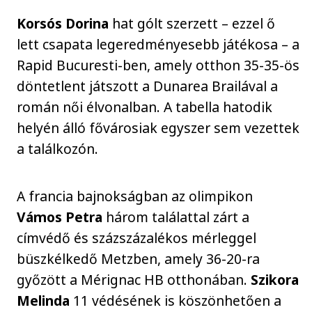
Korsós
Dorina
hat gólt szerzett – ezzel ő
lett csapata legeredményesebb játékosa – a
Rapid Bucuresti-ben, amely otthon 35-35-ös
döntetlent játszott a Dunarea Brailával a
román női élvonalban. A tabella hatodik
helyén álló fővárosiak egyszer sem vezettek
a találkozón.
A francia bajnokságban az olimpikon
Vámos Petra
három találattal zárt a
címvédő és százszázalékos mérleggel
büszkélkedő Metzben, amely 36-20-ra
győzött a Mérignac HB otthonában.
Szikora
Melinda
11 védésének is köszönhetően a