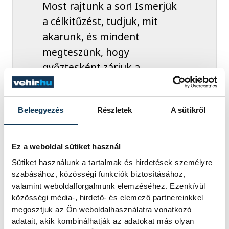
Most rajtunk a sor! Ismerjük
a célkitűzést, tudjuk, mit
akarunk, és mindent
megteszünk, hogy
győztesként zárjuk a
mérkőzéseinket. Bízom
benne, hogy minden
Beleegyezés
Részletek
A sütikről
meccsen ki tudják hozni
magukból a maximumot a
lányok.
Ez a weboldal sütiket használ
Sütiket használunk a tartalmak és hirdetések személyre
szabásához, közösségi funkciók biztosításához,
valamint weboldalforgalmunk elemzéséhez. Ezenkívül
Hangsúlyozta: ők is Bécsben akarják zárni
közösségi média-, hirdető- és elemező partnereinkkel
megosztjuk az Ön weboldalhasználatra vonatkozó
a tornát, de elsősorban azt szeretné, hogy
adatait, akik kombinálhatják az adatokat más olyan