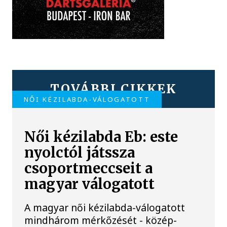
TOVÁBBI CIKKEK
NŐI KÉZILABDA-VÁLOGATOTT
Női kézilabda Eb: este
nyolctól játssza
csoportmeccseit a
magyar válogatott
A magyar női kézilabda-válogatott
mindhárom mérkőzését - közép-