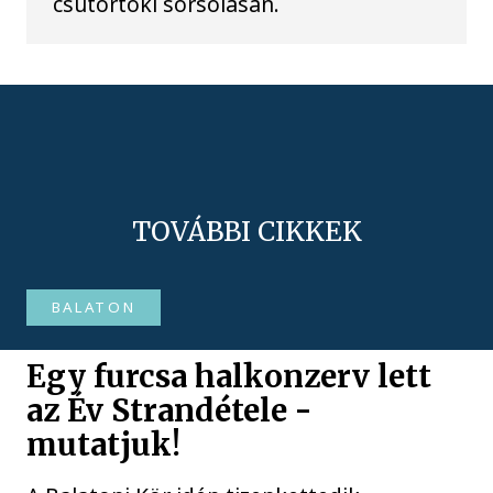
csütörtöki sorsolásán.
TOVÁBBI CIKKEK
BALATON
Egy furcsa halkonzerv lett
az Év Strandétele -
mutatjuk!