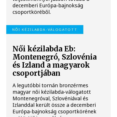
decemberi Európa-bajnokság
csoportköréből.
NŐI KÉZILABDA-VÁLOGATOTT
Női kézilabda Eb:
Montenegró, Szlovénia
és Izland a magyarok
csoportjában
A legutóbbi tornán bronzérmes
magyar női kézilabda-válogatott
Montenegróval, Szlovéniával és
Izlanddal került össze a decemberi
Európa-bajnokság csoportkörének