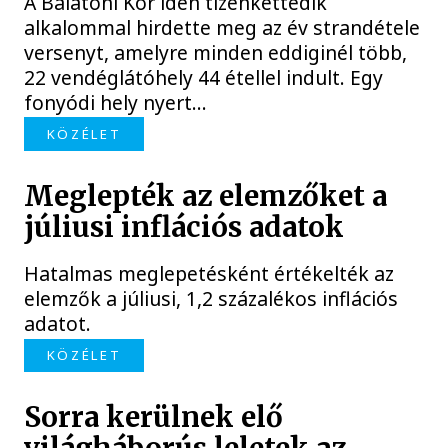
A Balatoni Kör idén tizenkettedik
alkalommal hirdette meg az év strandétele
versenyt, amelyre minden eddiginél több,
22 vendéglátóhely 44 étellel indult. Egy
fonyódi hely nyert...
KÖZÉLET
Meglepték az elemzőket a
júliusi inflációs adatok
Hatalmas meglepetésként értékelték az
elemzők a júliusi, 1,2 százalékos inflációs
adatot.
KÖZÉLET
Sorra kerülnek elő