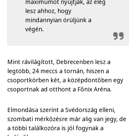
maximumot nyújtják, az elég
lesz ahhoz, hogy
mindannyian örüljünk a
végén.
Mint rávilágított, Debrecenben lesz a
legtöbb, 24 meccs a tornán, hiszen a
csoportkörben két, a középdöntőben egy
csoportnak ad otthont a Főnix Aréna.
Elmondása szerint a Svédország elleni,
szombati mérkőzésre már alig van jegy, de
a többi találkozóra is jól fogynak a