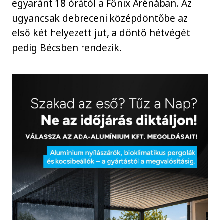
egyaránt 18 órától a Főnix Arénában. Az
ugyancsak debreceni középdöntőbe az
első két helyezett jut, a döntő hétvégét
pedig Bécsben rendezik.