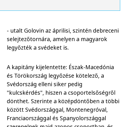
- utalt Golovin az áprilisi, szintén debreceni
selejtezőtornára, amelyen a magyarok
legyőzték a svédeket is.
A kapitány kijelentette: Észak-Macedónia
és Törökország legyőzése kötelező, a
Svédország elleni siker pedig
"kulcskérdés", hiszen a csoportelsőségről
dönthet. Szerinte a középdöntőben a többi
között Svédországgal, Montenegróval,
Franciaországgal és Spanyolországgal
szerepelnek majd azonos csoportban, és