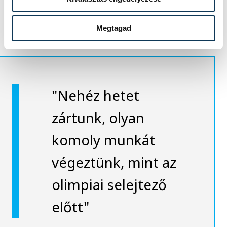
érmet szeretnének, ám ehhez a
szerencsére is szükségük lesz.
Megtagad
"Nehéz hetet
zártunk, olyan
komoly munkát
végeztünk, mint az
olimpiai selejtező
előtt"