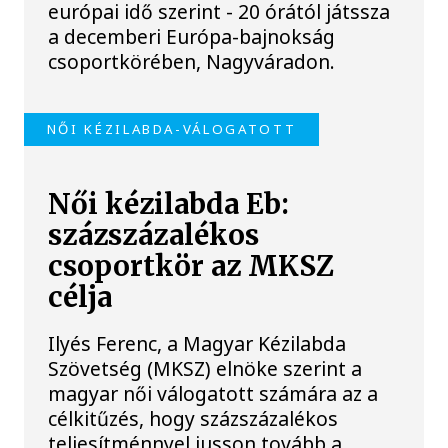
európai idő szerint - 20 órától játssza
a decemberi Európa-bajnokság
csoportkörében, Nagyváradon.
NŐI KÉZILABDA-VÁLOGATOTT
Női kézilabda Eb:
százszázalékos
csoportkör az MKSZ
célja
Ilyés Ferenc, a Magyar Kézilabda
Szövetség (MKSZ) elnöke szerint a
magyar női válogatott számára az a
célkitűzés, hogy százszázalékos
teljesítménnyel jusson tovább a