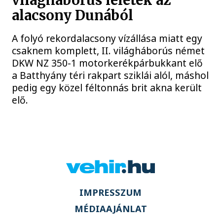
világháborús leletek az
alacsony Dunából
A folyó rekordalacsony vízállása miatt egy
csaknem komplett, II. világháborús német
DKW NZ 350-1 motorkerékpárbukkant elő
a Batthyány téri rakpart sziklái alól, máshol
pedig egy közel féltonnás brit akna került
elő.
IMPRESSZUM
MÉDIAAJÁNLAT