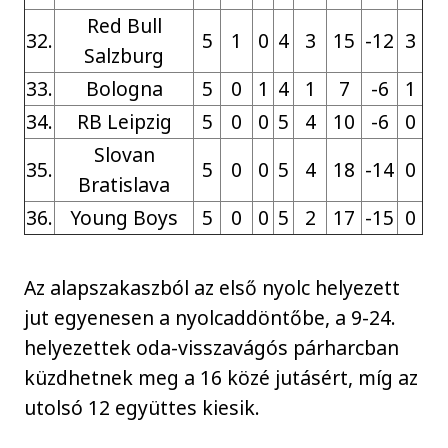
Red Bull
32.
5
1
0
4
3
15
-12
3
Salzburg
33.
Bologna
5
0
1
4
1
7
-6
1
34.
RB Leipzig
5
0
0
5
4
10
-6
0
Slovan
35.
5
0
0
5
4
18
-14
0
Bratislava
36.
Young Boys
5
0
0
5
2
17
-15
0
Az alapszakaszból az első nyolc helyezett
jut egyenesen a nyolcaddöntőbe, a 9-24.
helyezettek oda-visszavágós párharcban
küzdhetnek meg a 16 közé jutásért, míg az
utolsó 12 együttes kiesik.