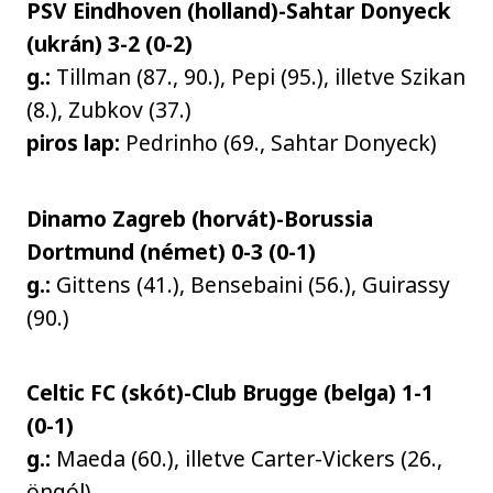
PSV Eindhoven (holland)-Sahtar Donyeck
(ukrán) 3-2 (0-2)
g.:
Tillman (87., 90.), Pepi (95.), illetve Szikan
(8.), Zubkov (37.)
piros lap:
Pedrinho (69., Sahtar Donyeck)
Dinamo Zagreb (horvát)-Borussia
Dortmund (német) 0-3 (0-1)
g.:
Gittens (41.), Bensebaini (56.), Guirassy
(90.)
Celtic FC (skót)-Club Brugge (belga) 1-1
(0-1)
g.:
Maeda (60.), illetve Carter-Vickers (26.,
öngól)