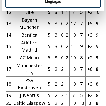
Megtagad
11.
Brest
5
3
1
1
9
6
+3
10
12.
Lille
5
3
1
1
7
5
+2
10
Bayern
13.
5
3
0
2
12
7
+5
9
München
14.
Benfica
5
3
0
2
10
7
+3
9
Atlético
15.
5
3
0
2
11
9
+2
9
Madrid
16.
AC Milan
5
3
0
2
10
8
+2
9
Manchester
17.
5
2
2
1
13
7
+6
8
City
PSV
18.
5
2
2
1
10
7
+3
8
Eindhoven
19.
Juventus
5
2
2
1
7
5
+2
8
20.
Celtic Glasgow
5
2
2
1
10
10
0
8