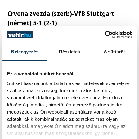
Crvena zvezda (szerb)-VfB Stuttgart
(német) 5-1 (2-1)
g
.: Silas (12.), Krunic (31.), Ivanic (66.),
Radonjic (69., 88.), illetve Demirovic (5.)
Beleegyezés
Részletek
A sütikről
Sturm Graz (osztrák)-Girona (spanyol) 1-0
(0-0)
Ez a weboldal sütiket használ
g.
: Biereth (59.)
Sütiket használunk a tartalmak és hirdetések személyre
szabásához, közösségi funkciók biztosításához,
valamint weboldalforgalmunk elemzéséhez. Ezenkívül
A labdarúgó Bajnokok Ligája
közösségi média-, hirdető- és elemező partnereinkkel
alapszakaszának tabellája az ötödik
megosztjuk az Ön weboldalhasználatra vonatkozó
adatait, akik kombinálhatják az adatokat más olyan
forduló szerdai mérkőzései után:
adatokkal, amelyeket Ön adott meg számukra vagy az
Ön által használt más szolgáltatásokból gyűjtöttek.