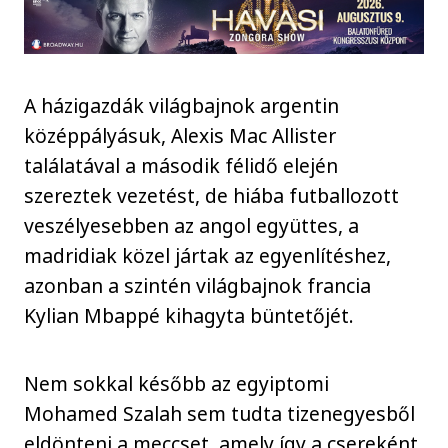
A házigazdák világbajnok argentin
középpályásuk, Alexis Mac Allister
találatával a második félidő elején
szereztek vezetést, de hiába futballozott
veszélyesebben az angol együttes, a
madridiak közel jártak az egyenlítéshez,
azonban a szintén világbajnok francia
Kylian Mbappé kihagyta büntetőjét.
Nem sokkal később az egyiptomi
Mohamed Szalah sem tudta tizenegyesből
eldönteni a meccset, amely így a csereként