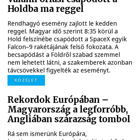
Holdba ma reggel
Rendhagyó esemény zajlott le kedden
reggel. Magyar idő szerint 8:35 körül a
Hold felszínébe csapódott a SpaceX egyik
Falcon–9 rakétájának felső fokozata. A
becsapódást a Földről szabad szemmel
nem lehetett látni, a szakemberek azonban
távcsövekkel figyelték az eseményt.
KÖZÉLET
Rekordok Európában –
Magyarország a legforróbb,
Angliában szárazság tombol
Rá sem ismerünk Európára,