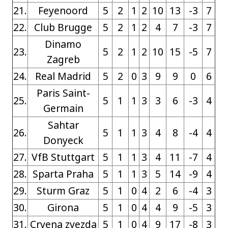
21.
Feyenoord
5
2
1
2
10
13
-3
7
22.
Club Brugge
5
2
1
2
4
7
-3
7
Dinamo
23.
5
2
1
2
10
15
-5
7
Zagreb
24.
Real Madrid
5
2
0
3
9
9
0
6
Paris Saint-
25.
5
1
1
3
3
6
-3
4
Germain
Sahtar
26.
5
1
1
3
4
8
-4
4
Donyeck
27.
VfB Stuttgart
5
1
1
3
4
11
-7
4
28.
Sparta Praha
5
1
1
3
5
14
-9
4
29.
Sturm Graz
5
1
0
4
2
6
-4
3
30.
Girona
5
1
0
4
4
9
-5
3
31.
Crvena zvezda
5
1
0
4
9
17
-8
3