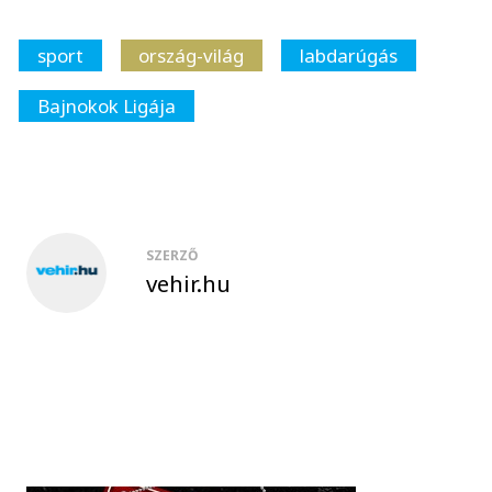
sport
ország-világ
labdarúgás
Bajnokok Ligája
SZERZŐ
vehir.hu