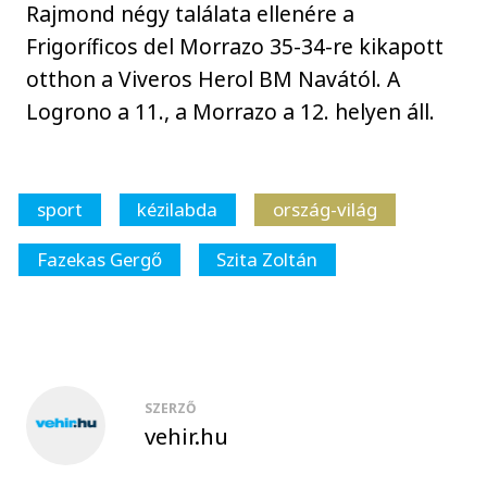
Rajmond négy találata ellenére a
Frigoríficos del Morrazo 35-34-re kikapott
otthon a Viveros Herol BM Navától. A
Logrono a 11., a Morrazo a 12. helyen áll.
sport
kézilabda
ország-világ
Fazekas Gergő
Szita Zoltán
SZERZŐ
vehir.hu