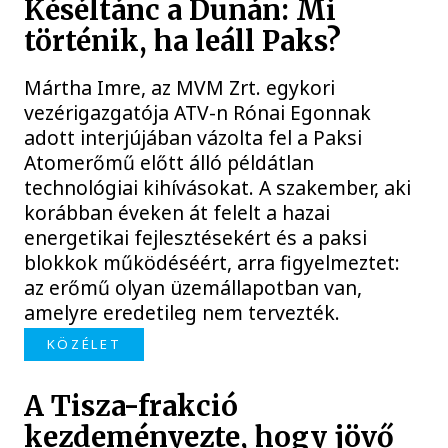
Késéltánc a Dunán: Mi
történik, ha leáll Paks?
Mártha Imre, az MVM Zrt. egykori
vezérigazgatója ATV-n Rónai Egonnak
adott interjújában vázolta fel a Paksi
Atomerőmű előtt álló példátlan
technológiai kihívásokat. A szakember, aki
korábban éveken át felelt a hazai
energetikai fejlesztésekért és a paksi
blokkok működéséért, arra figyelmeztet:
az erőmű olyan üzemállapotban van,
amelyre eredetileg nem tervezték.
KÖZÉLET
A Tisza-frakció
kezdeményezte, hogy jövő