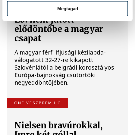
Férfi kézilabda ifjúsági
Megtagad
Eb: nem jutott
elődöntőbe a magyar
csapat
A magyar férfi ifjúsági kézilabda-
válogatott 32-27-re kikapott
Szlovéniától a belgrádi korosztályos
Európa-bajnokság csütörtöki
negyeddöntőjében.
ONE VESZPRÉM HC
Nielsen bravúrokkal,
Imre két góllal