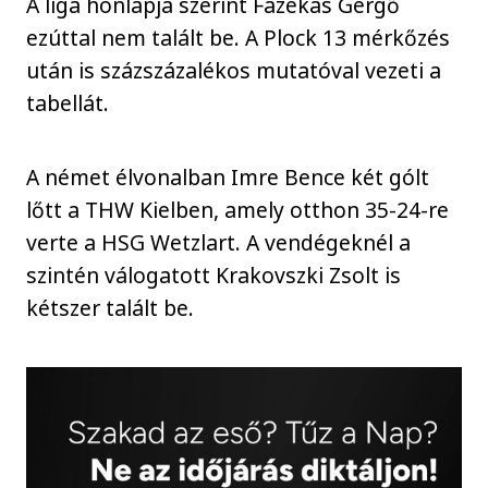
A liga honlapja szerint Fazekas Gergő
ezúttal nem talált be. A Plock 13 mérkőzés
után is százszázalékos mutatóval vezeti a
tabellát.
A német élvonalban Imre Bence két gólt
lőtt a THW Kielben, amely otthon 35-24-re
verte a HSG Wetzlart. A vendégeknél a
szintén válogatott Krakovszki Zsolt is
kétszer talált be.