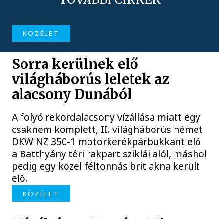
KÖZÉLET
Sorra kerülnek elő
világháborús leletek az
alacsony Dunából
A folyó rekordalacsony vízállása miatt egy
csaknem komplett, II. világháborús német
DKW NZ 350-1 motorkerékpárbukkant elő
a Batthyány téri rakpart sziklái alól, máshol
pedig egy közel féltonnás brit akna került
elő.
KÖZÉLET