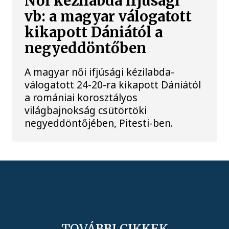
Női kézilabda ifjúsági
vb: a magyar válogatott
kikapott Dániától a
negyeddöntőben
A magyar női ifjúsági kézilabda-
válogatott 24-20-ra kikapott Dániától
a romániai korosztályos
világbajnokság csütörtöki
negyeddöntőjében, Pitesti-ben.
TOVÁBBI CIKKEK