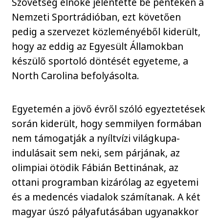
Szövetség elnöke jelentette be pénteken a
Nemzeti Sportrádióban, ezt követően
pedig a szervezet közleményéből kiderült,
hogy az eddig az Egyesült Államokban
készülő sportoló döntését egyeteme, a
North Carolina befolyásolta.
Egyetemén a jövő évről szóló egyeztetések
során kiderült, hogy semmilyen formában
nem támogatják a nyíltvízi világkupa-
indulásait sem neki, sem párjának, az
olimpiai ötödik Fábián Bettinának, az
ottani programban kizárólag az egyetemi
és a medencés viadalok számítanak. A két
magyar úszó pályafutásában ugyanakkor