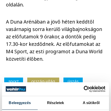
oldalán.
A Duna Arénában a jövő héten keddtől
vasárnapig sorra kerülő világbajnokságon
az előfutamok 9 órakor, a döntők pedig
17.30-kor kezdődnek. Az előfutamokat az
M4 Sport, az esti programot a Duna World
közvetíti élőben.
sport
ország-világ
úszás
Betlehem Dávid
Wladár Sándor
Beleegyezés
Részletek
A sütikről