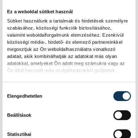
Ez a weboldal sütiket használ
SZERZŐ
Sütiket használunk a tartalmak és hirdetések személyre
vehir.hu
szabásához, közösségi funkciók biztosításához,
valamint weboldalforgalmunk elemzéséhez. Ezenkívül
közösségi média-, hirdető- és elemező partnereinkkel
megosztjuk az Ön weboldalhasználatra vonatkozó
adatait, akik kombinálhatják az adatokat más olyan
adatokkal, amelyeket Ön adott meg számukra vagy az
Ön által használt más szolgáltatásokból gyűjtöttek.
Hozzájárulás kiválasztása
Elengedhetetlen
Beállítások
Statisztikai