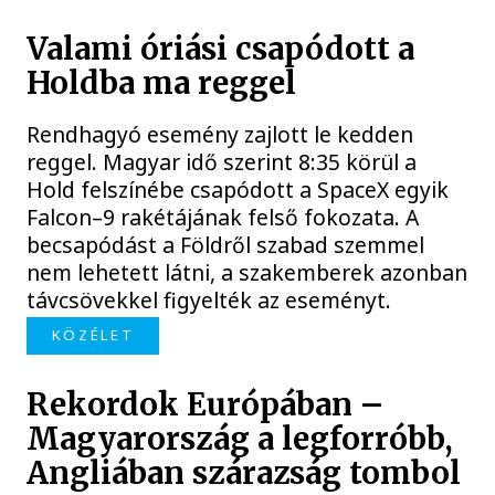
Valami óriási csapódott a
Holdba ma reggel
Rendhagyó esemény zajlott le kedden
reggel. Magyar idő szerint 8:35 körül a
Hold felszínébe csapódott a SpaceX egyik
Falcon–9 rakétájának felső fokozata. A
becsapódást a Földről szabad szemmel
nem lehetett látni, a szakemberek azonban
távcsövekkel figyelték az eseményt.
KÖZÉLET
Rekordok Európában –
Magyarország a legforróbb,
Angliában szárazság tombol