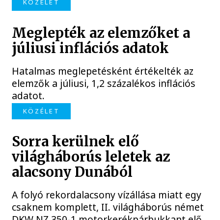
KÖZÉLET
Meglepték az elemzőket a
júliusi inflációs adatok
Hatalmas meglepetésként értékelték az
elemzők a júliusi, 1,2 százalékos inflációs
adatot.
KÖZÉLET
Sorra kerülnek elő
világháborús leletek az
alacsony Dunából
A folyó rekordalacsony vízállása miatt egy
csaknem komplett, II. világháborús német
DKW NZ 350-1 motorkerékpárbukkant elő