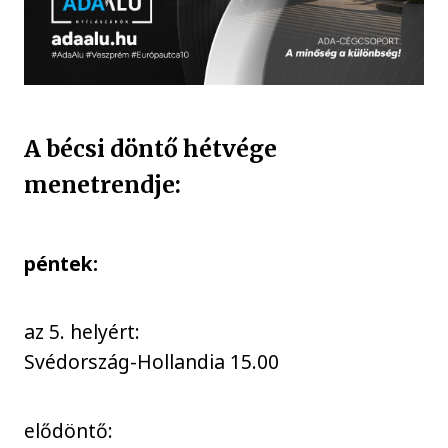
A bécsi döntő hétvége
menetrendje:
péntek:
az 5. helyért:
Svédország-Hollandia 15.00
elődöntő: