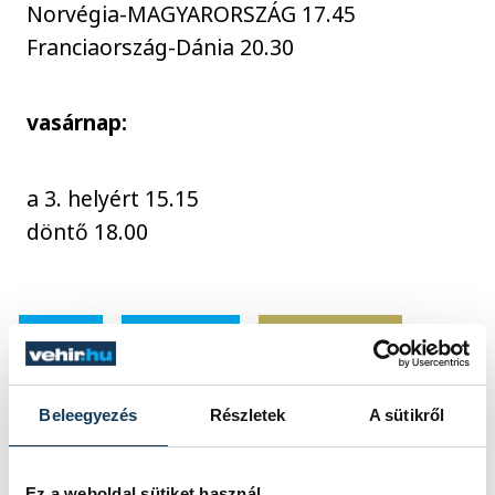
Norvégia-MAGYARORSZÁG 17.45
Franciaország-Dánia 20.30
vasárnap:
a 3. helyért 15.15
döntő 18.00
sport
kézilabda
ország-világ
női kézilabda-válogatott
Beleegyezés
Részletek
A sütikről
Ez a weboldal sütiket használ