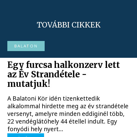
TOVÁBBI CIKKEK
BALATON
Egy furcsa halkonzerv lett
az Év Strandétele -
mutatjuk!
A Balatoni Kör idén tizenkettedik
alkalommal hirdette meg az év strandétele
versenyt, amelyre minden eddiginél több,
22 vendéglátóhely 44 étellel indult. Egy
fonyódi hely nyert...