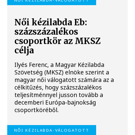
Női kézilabda Eb:
százszázalékos
csoportkör az MKSZ
célja
Ilyés Ferenc, a Magyar Kézilabda
Szövetség (MKSZ) elnöke szerint a
magyar női válogatott számára az a
célkitűzés, hogy százszázalékos
teljesítménnyel jusson tovább a
decemberi Európa-bajnokság
csoportköréből.
NŐI KÉZILABDA-VÁLOGATOTT