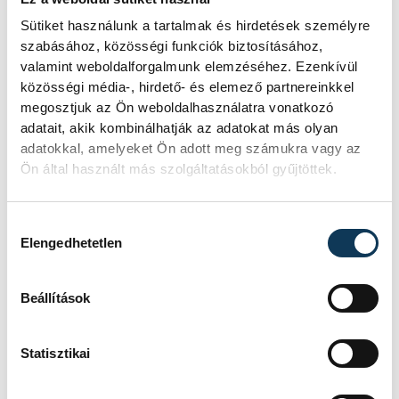
Sütiket használunk a tartalmak és hirdetések személyre
SZERZŐ
szabásához, közösségi funkciók biztosításához,
vehir.hu
valamint weboldalforgalmunk elemzéséhez. Ezenkívül
közösségi média-, hirdető- és elemező partnereinkkel
megosztjuk az Ön weboldalhasználatra vonatkozó
adatait, akik kombinálhatják az adatokat más olyan
adatokkal, amelyeket Ön adott meg számukra vagy az
Ön által használt más szolgáltatásokból gyűjtöttek.
Hozzájárulás kiválasztása
Elengedhetetlen
Beállítások
Statisztikai