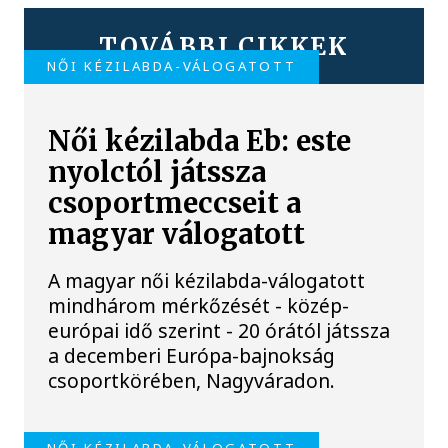
TOVÁBBI CIKKEK
NŐI KÉZILABDA-VÁLOGATOTT
Női kézilabda Eb: este
nyolctól játssza
csoportmeccseit a
magyar válogatott
A magyar női kézilabda-válogatott
mindhárom mérkőzését - közép-
európai idő szerint - 20 órától játssza
a decemberi Európa-bajnokság
csoportkörében, Nagyváradon.
NŐI KÉZILABDA-VÁLOGATOTT