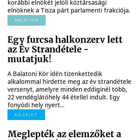
korábbi elnökét jelöli köztársasági
elnöknek a Tisza párt parlamenti frakciója.
BALATON
Egy furcsa halkonzerv lett
az Év Strandétele -
mutatjuk!
A Balatoni Kör idén tizenkettedik
alkalommal hirdette meg az év strandétele
versenyt, amelyre minden eddiginél több,
22 vendéglátóhely 44 étellel indult. Egy
fonyódi hely nyert...
KÖZÉLET
Meglepték az elemzőket a