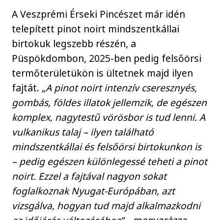
A Veszprémi Érseki Pincészet már idén
telepített pinot noirt mindszentkállai
birtokuk legszebb részén, a
Püspökdombon, 2025-ben pedig felsőörsi
termőterületükön is ültetnek majd ilyen
fajtát.
„A pinot noirt intenzív cseresznyés,
gombás, földes illatok jellemzik, de egészen
komplex, nagytestű vörösbor is tud lenni. A
vulkanikus talaj – ilyen található
mindszentkállai és felsőörsi birtokunkon is
– pedig egészen különlegessé teheti a pinot
noirt. Ezzel a fajtával nagyon sokat
foglalkoznak Nyugat-Európában, azt
vizsgálva, hogyan tud majd alkalmazkodni