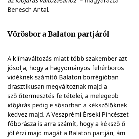
az időjárás változásához”
– magyarázza
Benesch Antal.
Vörösbor a Balaton partjáról
A klímaváltozás miatt több szakember azt
jósolja, hogy a hagyományos fehérboros
vidéknek számító Balaton borrégióban
drasztikusan megváltoznak majd a
szőlőtermesztés feltételei, a melegebb
időjárás pedig elsősorban a kékszőlőknek
kedvez majd. A Veszprémi Érseki Pincészet
főborásza is arra számít, hogy a kékszőlő
jól érzi majd magát a Balaton partján, ám