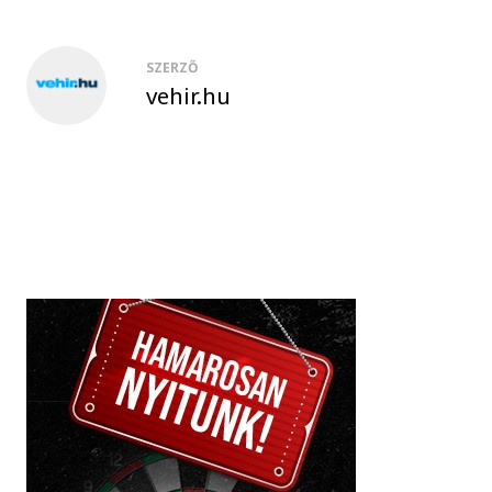
SZERZŐ
vehir.hu