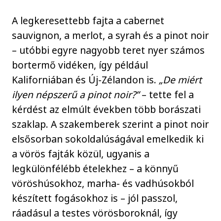
A legkeresettebb fajta a cabernet
sauvignon, a merlot, a syrah és a pinot noir
– utóbbi egyre nagyobb teret nyer számos
bortermő vidéken, így például
Kaliforniában és Új-Zélandon is.
„De miért
ilyen népszerű a pinot noir?”
– tette fel a
kérdést az elmúlt években több borászati
szaklap. A szakemberek szerint a pinot noir
elsősorban sokoldalúságával emelkedik ki
a vörös fajták közül, ugyanis a
legkülönfélébb ételekhez – a könnyű
vöröshúsokhoz, marha- és vadhúsokból
készített fogásokhoz is – jól passzol,
ráadásul a testes vörösboroknál, így