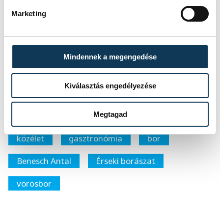
hordókban érleljük”
– mondja Benesch
Marketing
Antal, hozzátéve: egy palack kiváló
vörösbor az ünnepi menü kihagyhatatlan
része, a pincészet alapvörösbora jól illik
Mindennek a megengedése
többek között a töltött káposztához és a
hagyományos karácsonyi desszertekhez,
Kiválasztás engedélyezése
így például a zserbóhoz is.
Megtagad
közélet
gasztronómia
bor
Benesch Antal
Érseki borászat
vörösbor