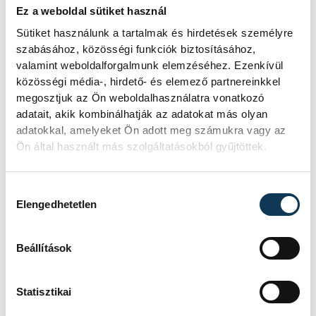
Ez a weboldal sütiket használ
Sütiket használunk a tartalmak és hirdetések személyre
szabásához, közösségi funkciók biztosításához,
valamint weboldalforgalmunk elemzéséhez. Ezenkívül
közösségi média-, hirdető- és elemező partnereinkkel
A 750 éves múltra visszatekintő pincészet
megosztjuk az Ön weboldalhasználatra vonatkozó
eddig is készített vörösbort.
„A Vesprim
adatait, akik kombinálhatják az adatokat más olyan
adatokkal, amelyeket Ön adott meg számukra vagy az
Infula Rouge az alapvörösborunk, amellyel
Ön által használt más szolgáltatásokból gyűjtöttek.
azt mutatjuk meg, hogy a mindszentkállai
és a felsőörsi terroir hogyan működik
Hozzájárulás kiválasztása
együtt egy jó balatoni vörösborban. Ez egy
Elengedhetetlen
újvilági stílusú, nagyon gyümölcsös,
karakteres vörösbor, amely könnyen
Beállítások
fogyasztható, mégis ott van benne a
bomba hatás, hiszen 11-12 hónapig fele
Statisztikai
francia, fele magyar, 225 literes bordeaux-i