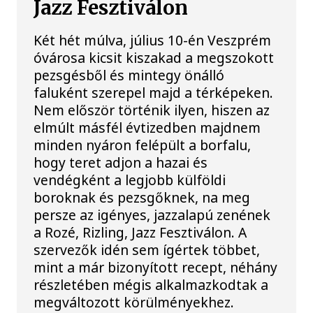
Jazz Fesztiválon
Két hét múlva, július 10-én Veszprém
óvárosa kicsit kiszakad a megszokott
pezsgésből és mintegy önálló
faluként szerepel majd a térképeken.
Nem először történik ilyen, hiszen az
elmúlt másfél évtizedben majdnem
minden nyáron felépült a borfalu,
hogy teret adjon a hazai és
vendégként a legjobb külföldi
boroknak és pezsgőknek, na meg
persze az igényes, jazzalapú zenének
a Rozé, Rizling, Jazz Fesztiválon. A
szervezők idén sem ígértek többet,
mint a már bizonyított recept, néhány
részletében mégis alkalmazkodtak a
megváltozott körülményekhez.