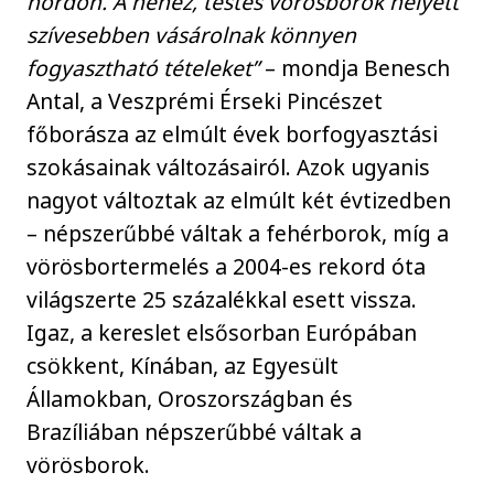
hordón. A nehéz, testes vörösborok helyett
szívesebben vásárolnak könnyen
fogyasztható tételeket”
– mondja Benesch
Antal, a Veszprémi Érseki Pincészet
főborásza az elmúlt évek borfogyasztási
szokásainak változásairól. Azok ugyanis
nagyot változtak az elmúlt két évtizedben
– népszerűbbé váltak a fehérborok, míg a
vörösbortermelés a 2004-es rekord óta
világszerte 25 százalékkal esett vissza.
Igaz, a kereslet elsősorban Európában
csökkent, Kínában, az Egyesült
Államokban, Oroszországban és
Brazíliában népszerűbbé váltak a
vörösborok.