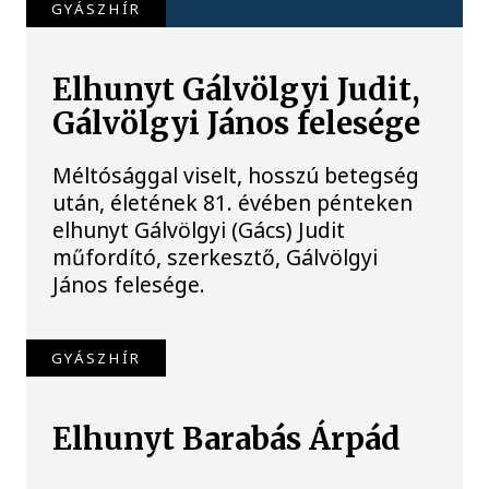
GYÁSZHÍR
Elhunyt Gálvölgyi Judit,
Gálvölgyi János felesége
Méltósággal viselt, hosszú betegség
után, életének 81. évében pénteken
elhunyt Gálvölgyi (Gács) Judit
műfordító, szerkesztő, Gálvölgyi
János felesége.
GYÁSZHÍR
Elhunyt Barabás Árpád