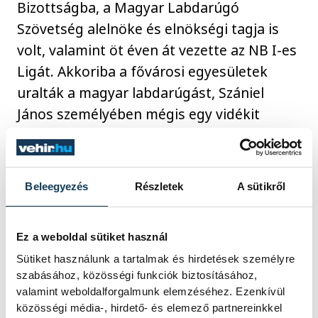
Bizottságba, a Magyar Labdarúgó
Szövetség alelnöke és elnökségi tagja is
volt, valamint öt éven át vezette az NB I-es
Ligát. Akkoriba a fővárosi egyesületek
uralták a magyar labdarúgást, Szániel
János személyében mégis egy vidékit
választottak elnöknek az NB I-es csapatok,
mert korrekt, mindig a megegyezést
kereső, profi szemléletű sportvezető volt,
Beleegyezés
Részletek
A sütikről
akinek az adott szava felért egy
bankgaranciával.
Ez a weboldal sütiket használ
Sütiket használunk a tartalmak és hirdetések személyre
Szániel János munkáját Pro Urbe-díjjal
szabásához, közösségi funkciók biztosításához,
ismerték el Győrben. Édesanyjához
valamint weboldalforgalmunk elemzéséhez. Ezenkívül
közösségi média-, hirdető- és elemező partnereinkkel
rendszeresen visszajárt szülővárosába.