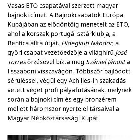
Vasas ETO csapatával szerzett magyar
bajnoki címet. A Bajnokcsapatok Európa
Kupájában az elődöntőig menetelt az ETO,
ahol a korszak portugál sztárklubja, a
Benfica állta útját.
Hidegkuti Nándor
, a
győri csapat vezetőedzője a világhírű
José
Torres
őrzésével bízta meg
Szániel Jánost
a
lisszaboni visszavágón. Többször bajlódott
sérüléssel, végül egy Achilles-ín szakadás
vetett véget profi pályafutásának, melynek
során a bajnoki cím és egy bronzérem
mellett háromszor nyerte el társaival a
Magyar Népköztársasági Kupát.