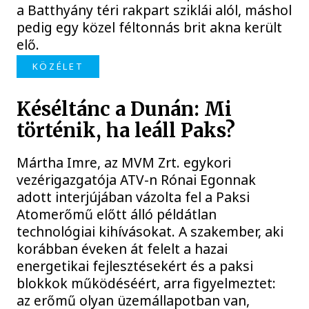
a Batthyány téri rakpart sziklái alól, máshol
pedig egy közel féltonnás brit akna került
elő.
KÖZÉLET
Késéltánc a Dunán: Mi
történik, ha leáll Paks?
Mártha Imre, az MVM Zrt. egykori
vezérigazgatója ATV-n Rónai Egonnak
adott interjújában vázolta fel a Paksi
Atomerőmű előtt álló példátlan
technológiai kihívásokat. A szakember, aki
korábban éveken át felelt a hazai
energetikai fejlesztésekért és a paksi
blokkok működéséért, arra figyelmeztet:
az erőmű olyan üzemállapotban van,