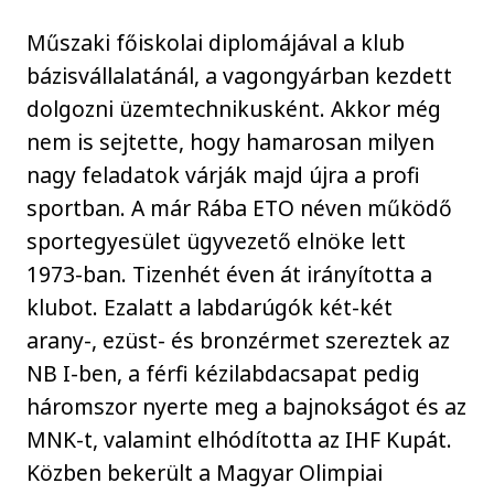
Műszaki főiskolai diplomájával a klub
bázisvállalatánál, a vagongyárban kezdett
dolgozni üzemtechnikusként. Akkor még
nem is sejtette, hogy hamarosan milyen
nagy feladatok várják majd újra a profi
sportban. A már Rába ETO néven működő
sportegyesület ügyvezető elnöke lett
1973-ban. Tizenhét éven át irányította a
klubot. Ezalatt a labdarúgók két-két
arany-, ezüst- és bronzérmet szereztek az
NB I-ben, a férfi kézilabdacsapat pedig
háromszor nyerte meg a bajnokságot és az
MNK-t, valamint elhódította az IHF Kupát.
Közben bekerült a Magyar Olimpiai