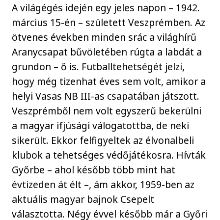
A világégés idején egy jeles napon – 1942.
március 15-én – született Veszprémben. Az
ötvenes években minden srác a világhírű
Aranycsapat bűvöletében rúgta a labdát a
grundon – ő is. Futballtehetségét jelzi,
hogy még tizenhat éves sem volt, amikor a
helyi Vasas NB III-as csapatában játszott.
Veszprémből nem volt egyszerű bekerülni
a magyar ifjúsági válogatottba, de neki
sikerült. Ekkor felfigyeltek az élvonalbeli
klubok a tehetséges védőjátékosra. Hívták
Győrbe – ahol később több mint hat
évtizeden át élt –, ám akkor, 1959-ben az
aktuális magyar bajnok Csepelt
választotta. Négy évvel később már a Győri