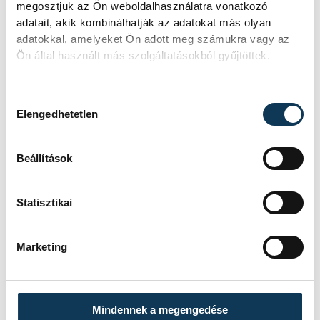
megosztjuk az Ön weboldalhasználatra vonatkozó
Baráti kapcsolatot ápolt a veszprémi
adatait, akik kombinálhatják az adatokat más olyan
sportvezetőkkel: a két futballklub gyakran
adatokkal, amelyeket Ön adott meg számukra vagy az
segítette egymást játékosokkal – ilyenkor
Ön által használt más szolgáltatásokból gyűjtöttek.
az üzleti szempont csak másodlagos volt a
fontossági sorrendben.
Hozzájárulás kiválasztása
Elengedhetetlen
Beállítások
sport
labdarúgás
gyászhír
Szániel János
Statisztikai
Marketing
SZERZŐ
Darcsi
Mindennek a megengedése