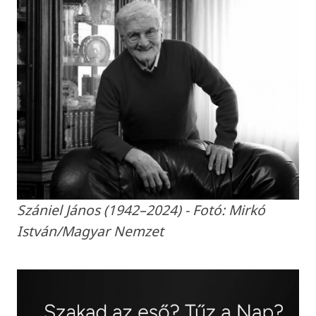
Szániel János (1942–2024) - Fotó: Mirkó
István/Magyar Nemzet