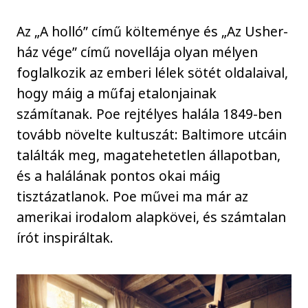
Az „A holló” című költeménye és „Az Usher-
ház vége” című novellája olyan mélyen
foglalkozik az emberi lélek sötét oldalaival,
hogy máig a műfaj etalonjainak
számítanak. Poe rejtélyes halála 1849-ben
tovább növelte kultuszát: Baltimore utcáin
találták meg, magatehetetlen állapotban,
és a halálának pontos okai máig
tisztázatlanok. Poe művei ma már az
amerikai irodalom alapkövei, és számtalan
írót inspiráltak.