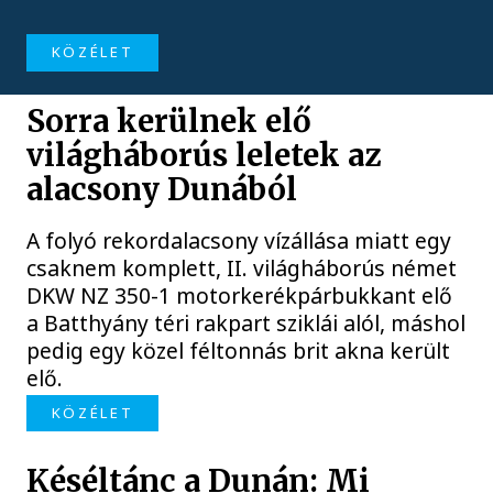
KÖZÉLET
Sorra kerülnek elő
világháborús leletek az
alacsony Dunából
A folyó rekordalacsony vízállása miatt egy
csaknem komplett, II. világháborús német
DKW NZ 350-1 motorkerékpárbukkant elő
a Batthyány téri rakpart sziklái alól, máshol
pedig egy közel féltonnás brit akna került
elő.
KÖZÉLET
Késéltánc a Dunán: Mi