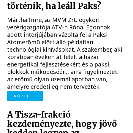
történik, ha leáll Paks?
Mártha Imre, az MVM Zrt. egykori
vezérigazgatója ATV-n Rónai Egonnak
adott interjújában vázolta fel a Paksi
Atomerőmű előtt álló példátlan
technológiai kihívásokat. A szakember, aki
korábban éveken át felelt a hazai
energetikai fejlesztésekért és a paksi
blokkok működéséért, arra figyelmeztet:
az erőmű olyan üzemállapotban van,
amelyre eredetileg nem tervezték.
KÖZÉLET
A Tisza-frakció
kezdeményezte, hogy jövő