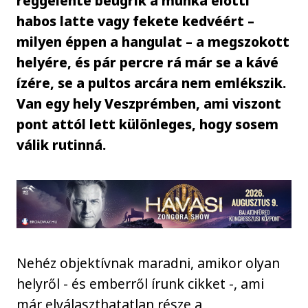
reggelente beugrik a munka előtti
habos latte vagy fekete kedvéért –
milyen éppen a hangulat – a megszokott
helyére, és pár percre rá már se a kávé
ízére, se a pultos arcára nem emlékszik.
Van egy hely Veszprémben, ami viszont
pont attól lett különleges, hogy sosem
válik rutinná.
Nehéz objektívnak maradni, amikor olyan
helyről - és emberről írunk cikket -, ami
már elválaszthatatlan része a