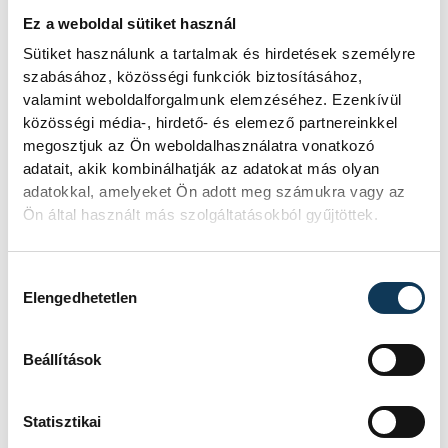
croissant-t és tejeskávét, a kultikus
Ez a weboldal sütiket használ
divatmagazinokat és a kortárs művészek
Sütiket használunk a tartalmak és hirdetések személyre
képeit a falakon. A vibrálást, a nyüzsgést,
szabásához, közösségi funkciók biztosításához,
hogy állandóan ismerősbe botlunk, és
valamint weboldalforgalmunk elemzéséhez. Ezenkívül
közösségi média-, hirdető- és elemező partnereinkkel
vagy a pultnál vagy akár a lépcsőn muszáj
megosztjuk az Ön weboldalhasználatra vonatkozó
leállni egy kicsit beszélgetni. Minden apró
adatait, akik kombinálhatják az adatokat más olyan
részlet, a friss virágok, az arácsi
adatokkal, amelyeket Ön adott meg számukra vagy az
Ön által használt más szolgáltatásokból gyűjtöttek.
cukrászdából hozott sütemények, a kézzel
készített design-termékek egytől-egyig
Hozzájárulás kiválasztása
olyanok, mintha a Pinterest mappáink
Elengedhetetlen
váltak volna hirtelen valósággá. A siker úgy
tűnik adott: hatalmas ablakokon át a
Beállítások
napfény melegítette, világos belső tér,
állandóan pezsgő helyszín, ahol a brunch
Statisztikai
nemcsak íz-, hanem abszolút vizuális