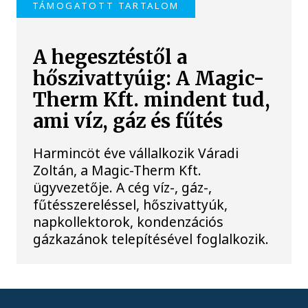
TÁMOGATOTT TARTALOM
A hegesztéstől a
hőszivattyúig: A Magic-
Therm Kft. mindent tud,
ami víz, gáz és fűtés
Harmincöt éve vállalkozik Váradi
Zoltán, a Magic-Therm Kft.
ügyvezetője. A cég víz-, gáz-,
fűtésszereléssel, hőszivattyúk,
napkollektorok, kondenzációs
gázkazánok telepítésével foglalkozik.