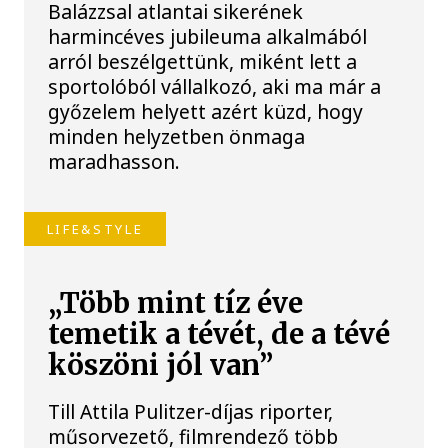
Balázzsal atlantai sikerének
harmincéves jubileuma alkalmából
arról beszélgettünk, miként lett a
sportolóból vállalkozó, aki ma már a
győzelem helyett azért küzd, hogy
minden helyzetben önmaga
maradhasson.
LIFE&STYLE
„Több mint tíz éve
temetik a tévét, de a tévé
köszöni jól van”
Till Attila Pulitzer-díjas riporter,
műsorvezető, filmrendező több