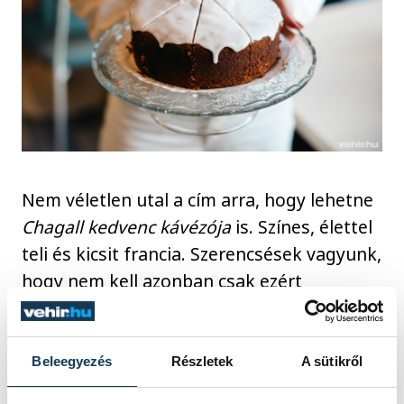
Nem véletlen utal a cím arra, hogy lehetne
Chagall kedvenc kávézója
is. Színes, élettel
teli és kicsit francia. Szerencsések vagyunk,
hogy nem kell azonban csak ezért
Franciaországig utaznunk, mert Sára már
megtette helyettünk, és hazahozta a
párizsi kávézók felejthetetlen nyüzsgését
Beleegyezés
Részletek
A sütikről
és hangulatát. És hozzá a tökéletes