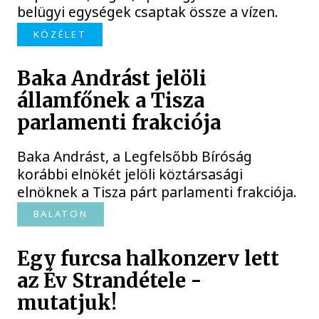
belügyi egységek csaptak össze a vízen.
KÖZÉLET
Baka Andrást jelöli
államfőnek a Tisza
parlamenti frakciója
Baka Andrást, a Legfelsőbb Bíróság
korábbi elnökét jelöli köztársasági
elnöknek a Tisza párt parlamenti frakciója.
BALATON
Egy furcsa halkonzerv lett
az Év Strandétele -
mutatjuk!