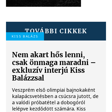
TOVÁBBI CIKKEK
KISS BALÁZS
Nem akart hős lenni,
csak önmaga maradni –
exkluzív interjú Kiss
Balázzsal
Veszprém első olimpiai bajnokaként
kalapácsvetésben a csúcsra jutott, de
a valódi próbatétel a dobogóról
lelépve kezdődött számára. Kiss