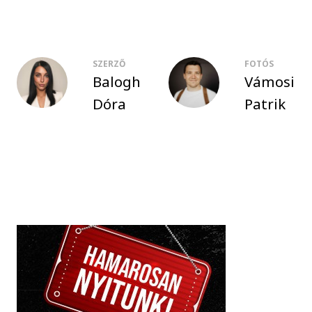
SZERZŐ
FOTÓS
Balogh
Vámosi
Dóra
Patrik