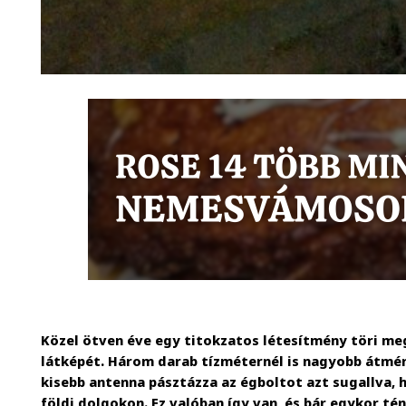
Közel ötven éve egy titokzatos létesítmény töri m
látképét. Három darab tízméternél is nagyobb átmér
kisebb antenna pásztázza az égboltot azt sugallva, h
földi dolgokon. Ez valóban így van, és bár egykor té