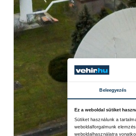
Beleegyezés
Ez a weboldal sütiket haszn
Sütiket használunk a tartal
weboldalforgalmunk elemzésé
weboldalhasználatra vonatko