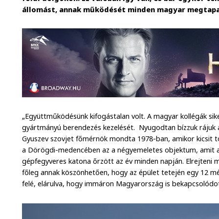
állomást, annak működését minden magyar megtapa
„Együttműködésünk kifogástalan volt. A magyar kollégák sike
gyártmányú berendezés kezelését. Nyugodtan bízzuk rájuk a 
Gyuszev szovjet főmérnök mondta 1978-ban, amikor kicsit t
a Dörögdi-medencében az a négyemeletes objektum, amit a 
gépfegyveres katona őrzött az év minden napján. Elrejteni
főleg annak köszönhetően, hogy az épület tetején egy 12 
felé, elárulva, hogy immáron Magyarország is bekapcsolódo