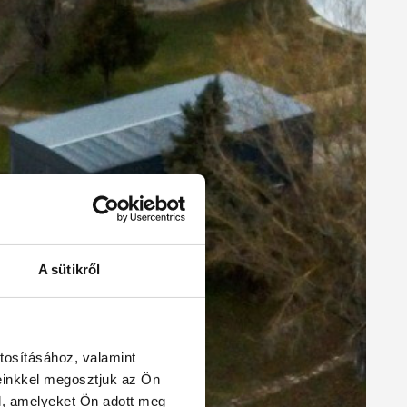
A sütikről
tosításához, valamint
einkkel megosztjuk az Ön
l, amelyeket Ön adott meg