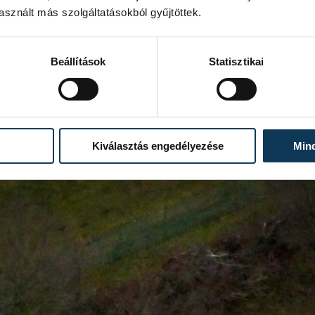
sznált más szolgáltatásokból gyűjtöttek.
Beállítások
Statisztikai
Kiválasztás engedélyezése
Min