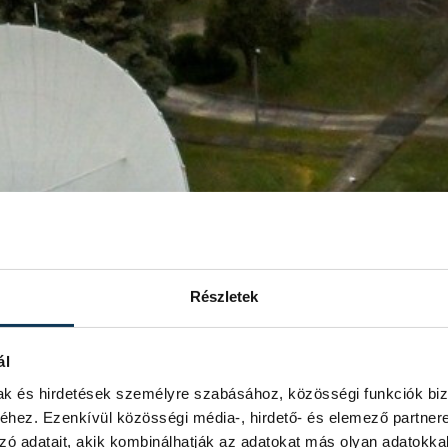
Részletek
ál
mak és hirdetések személyre szabásához, közösségi funkciók biz
hez. Ezenkívül közösségi média-, hirdető- és elemező partner
zó adatait, akik kombinálhatják az adatokat más olyan adatokka