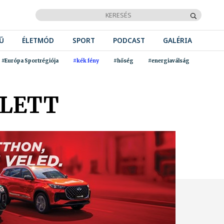
Ű
ÉLETMÓD
SPORT
PODCAST
GALÉRIA
#Európa Sportrégiója
#kék fény
#hőség
#energiaválság
LLETT