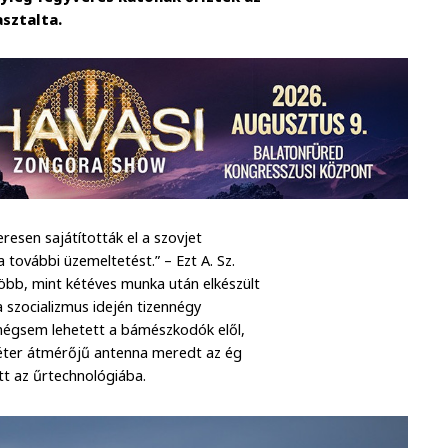
sztalta.
resen sajátították el a szovjet
további üzemeltetést.” – Ezt A. Sz.
öbb, mint kétéves munka után elkészült
szocializmus idején tizennégy
 mégsem lehetett a bámészkodók elől,
méter átmérőjű antenna meredt az ég
tt az űrtechnológiába.