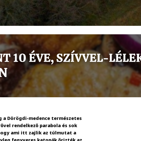
eg a Dörögdi-medence természetes
ővel rendelkező parabola és sok
ogy ami itt zajlik az túlmutat a
nyleg fegyveres katonák őrizték az