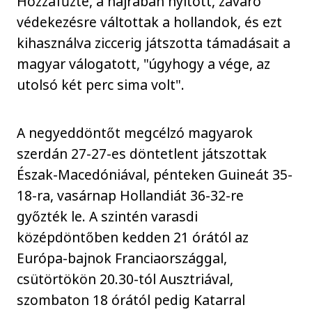
Hozzáfűzte, a hajrában nyitott, zavaró
védekezésre váltottak a hollandok, és ezt
kihasználva ziccerig játszotta támadásait a
magyar válogatott, "úgyhogy a vége, az
utolsó két perc sima volt".
A negyeddöntőt megcélzó magyarok
szerdán 27-27-es döntetlent játszottak
Észak-Macedóniával, pénteken Guineát 35-
18-ra, vasárnap Hollandiát 36-32-re
győzték le. A szintén varasdi
középdöntőben kedden 21 órától az
Európa-bajnok Franciaországgal,
csütörtökön 20.30-tól Ausztriával,
szombaton 18 órától pedig Katarral