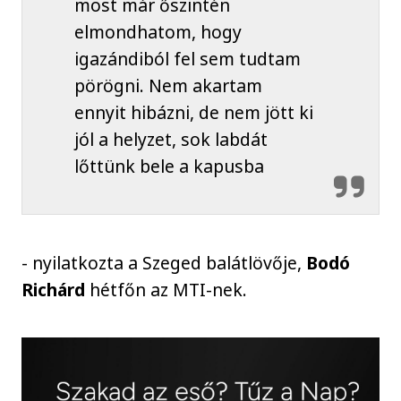
most már őszintén
elmondhatom, hogy
igazándiból fel sem tudtam
pörögni. Nem akartam
ennyit hibázni, de nem jött ki
jól a helyzet, sok labdát
lőttünk bele a kapusba
- nyilatkozta a Szeged balátlövője,
Bodó
Richárd
hétfőn az MTI-nek.