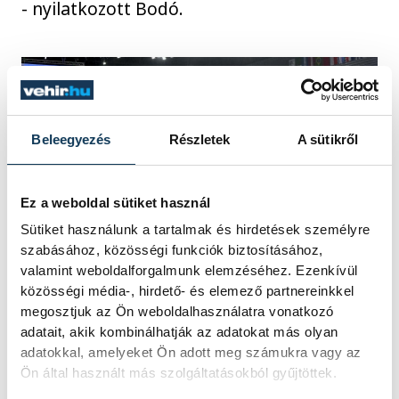
- nyilatkozott Bodó.
Beleegyezés
Részletek
A sütikről
Ez a weboldal sütiket használ
Sütiket használunk a tartalmak és hirdetések személyre
szabásához, közösségi funkciók biztosításához,
A győztes magyar válogatott tagjai
valamint weboldalforgalmunk elemzéséhez. Ezenkívül
közösségi média-, hirdető- és elemező partnereinkkel
ünnepelnek a férfi kézilabda-
megosztjuk az Ön weboldalhasználatra vonatkozó
világbajnokság D csoportjának harmadik
adatait, akik kombinálhatják az adatokat más olyan
fordulójában játszott Magyarország -
adatokkal, amelyeket Ön adott meg számukra vagy az
Hollandia mérkőzés után Varasdon, a
Ön által használt más szolgáltatásokból gyűjtöttek.