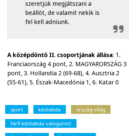
szeretjük megjátszani a
beállót, de valamit nekik is
fel kell adniunk.
A középdöntő II. csoportjának állása
: 1.
Franciaország 4 pont, 2. MAGYARORSZÁG 3
pont, 3. Hollandia 2 (69-68), 4. Ausztria 2
(55-61), 5. Észak-Macedónia 1, 6. Katar 0
sport
kézilabda
ország-világ
férfi kézilabda-válogatott