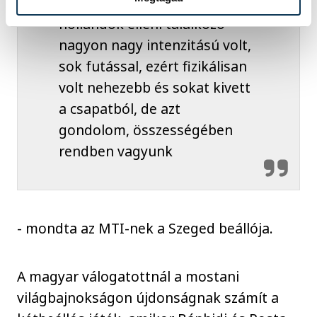
lépni azon a mérkőzésen. A
hollandok elleni találkozó
nagyon nagy intenzitású volt,
sok futással, ezért fizikálisan
volt nehezebb és sokat kivett
a csapatból, de azt
gondolom, összességében
rendben vagyunk
- mondta az MTI-nek a Szeged beállója.
A magyar válogatottnál a mostani
világbajnokságon újdonságnak számít a