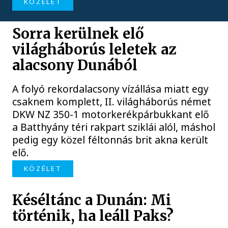
KÖZÉLET
Sorra kerülnek elő
világháborús leletek az
alacsony Dunából
A folyó rekordalacsony vízállása miatt egy
csaknem komplett, II. világháborús német
DKW NZ 350-1 motorkerékpárbukkant elő
a Batthyány téri rakpart sziklái alól, máshol
pedig egy közel féltonnás brit akna került
elő.
KÖZÉLET
Késéltánc a Dunán: Mi
történik, ha leáll Paks?