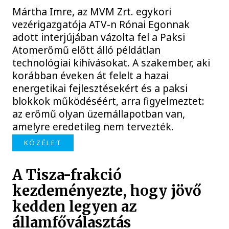
Mártha Imre, az MVM Zrt. egykori
vezérigazgatója ATV-n Rónai Egonnak
adott interjújában vázolta fel a Paksi
Atomerőmű előtt álló példátlan
technológiai kihívásokat. A szakember, aki
korábban éveken át felelt a hazai
energetikai fejlesztésekért és a paksi
blokkok működéséért, arra figyelmeztet:
az erőmű olyan üzemállapotban van,
amelyre eredetileg nem tervezték.
KÖZÉLET
A Tisza-frakció
kezdeményezte, hogy jövő
kedden legyen az
államfőválasztás