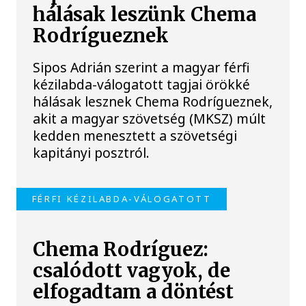
hálásak leszünk Chema
Rodrígueznek
Sipos Adrián szerint a magyar férfi
kézilabda-válogatott tagjai örökké
hálásak lesznek Chema Rodrígueznek,
akit a magyar szövetség (MKSZ) múlt
kedden menesztett a szövetségi
kapitányi posztról.
FÉRFI KÉZILABDA-VÁLOGATOTT
Chema Rodríguez:
csalódott vagyok, de
elfogadtam a döntést