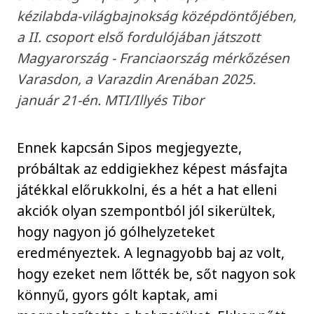
kézilabda-világbajnokság középdöntőjében,
a II. csoport első fordulójában játszott
Magyarország - Franciaország mérkőzésen
Varasdon, a Varazdin Arenában 2025.
január 21-én. MTI/Illyés Tibor
Ennek kapcsán Sipos megjegyezte,
próbáltak az eddigiekhez képest másfajta
játékkal előrukkolni, és a hét a hat elleni
akciók olyan szempontból jól sikerültek,
hogy nagyon jó gólhelyzeteket
eredményeztek. A legnagyobb baj az volt,
hogy ezeket nem lőtték be, sőt nagyon sok
könnyű, gyors gólt kaptak, ami