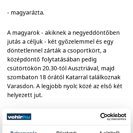
- magyarázta.
A magyarok - akiknek a negyeddöntőben
jutás a céljuk - két győzelemmel és egy
döntetlennel zárták a csoportkört, a
középdöntő folytatásában pedig
csütörtökön 20.30-tól Ausztriával, majd
szombaton 18 órától Katarral találkoznak
Varasdon. A legjobb nyolc közé az első két
helyezett jut.
Kellemetlen volt a tegnapi