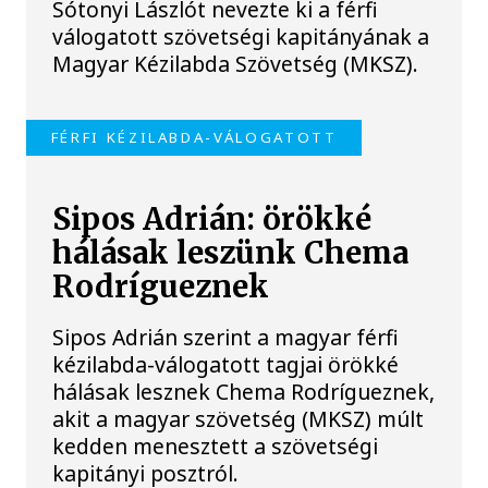
Sótonyi Lászlót nevezte ki a férfi
válogatott szövetségi kapitányának a
Magyar Kézilabda Szövetség (MKSZ).
FÉRFI KÉZILABDA-VÁLOGATOTT
Sipos Adrián: örökké
hálásak leszünk Chema
Rodrígueznek
Sipos Adrián szerint a magyar férfi
kézilabda-válogatott tagjai örökké
hálásak lesznek Chema Rodrígueznek,
akit a magyar szövetség (MKSZ) múlt
kedden menesztett a szövetségi
kapitányi posztról.