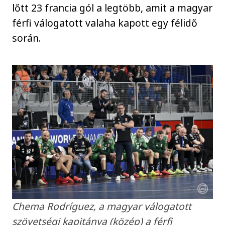
lőtt 23 francia gól a legtöbb, amit a magyar
férfi válogatott valaha kapott egy félidő
során.
Chema Rodríguez, a magyar válogatott
szövetségi kapitánya (közép) a férfi