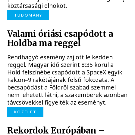
köztársasági elnököt.
TUDOMÁNY
Valami óriási csapódott a
Holdba ma reggel
Rendhagyó esemény zajlott le kedden
reggel. Magyar idő szerint 8:35 körül a
Hold felszínébe csapódott a SpaceX egyik
Falcon–9 rakétájának felső fokozata. A
becsapódást a Földről szabad szemmel
nem lehetett látni, a szakemberek azonban
távcsövekkel figyelték az eseményt.
KÖZÉLET
Rekordok Európában –