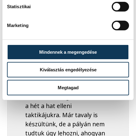
Statisztikai
Az osztrákok elleni találkozó
kulcsfontosságú lesz a továbbjutás
Marketing
szempontjából. A két együttes legutóbb
tavaly Kölnben, az Európa-bajnokság
középdöntőjében találkozott egymással,
Mindennek a megengedése
akkor a létszámfölényes támadójátékot
alkalmazó Ausztria 30-29-re nyert.
Kiválasztás engedélyezése
Megtagad
Biztosan fel fogunk készülni
a hét a hat elleni
taktikájukra. Már tavaly is
készültünk, de a pályán nem
tudtuk úgy lehozni, ahogyan