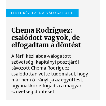
FÉRFI KÉZILABDA-VÁLOGATOTT
Chema Rodríguez:
csalódott vagyok, de
elfogadtam a döntést
A férfi kézilabda-válogatott
szövetségi kapitányi posztjáról
távozott Chema Rodríguez
csalódottan vette tudomásul, hogy
már nem ő irányítja az együttest,
ugyanakkor elfogadta a magyar
szövetség döntését.