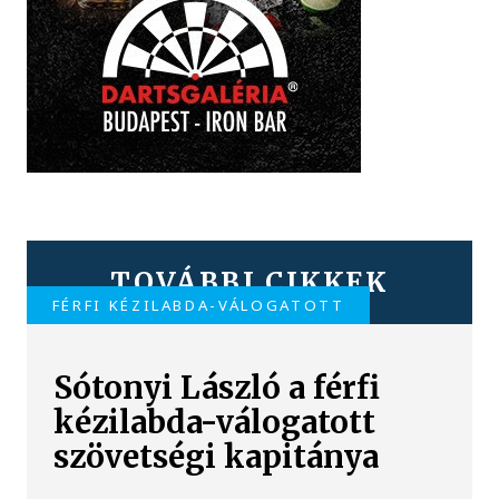
TOVÁBBI CIKKEK
FÉRFI KÉZILABDA-VÁLOGATOTT
Sótonyi László a férfi
kézilabda-válogatott
szövetségi kapitánya