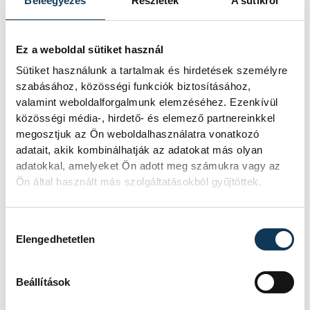
Beleegyezés
Részletek
A sütikről
mérkőzés számunkra, és
ilyenkor egy kicsit nehezebb
visszakapaszkodnia az
Ez a weboldal sütiket használ
embernek. Mindenkinek
Sütiket használunk a tartalmak és hirdetések személyre
szabásához, közösségi funkciók biztosításához,
minél hamarabb rendbe kell
valamint weboldalforgalmunk elemzéséhez. Ezenkívül
tennie a gondolatait, és úgy
közösségi média-, hirdető- és elemező partnereinkkel
kell játszanunk, ahogyan a
megosztjuk az Ön weboldalhasználatra vonatkozó
korábbi mérkőzéseken.
adatait, akik kombinálhatják az adatokat más olyan
adatokkal, amelyeket Ön adott meg számukra vagy az
Vagyunk annyira profi
Ön által használt más szolgáltatásokból gyűjtöttek.
játékosok, hogy félre tudjuk
tenni a tegnap történteket,
Hozzájárulás kiválasztása
és jó képet tudunk mutatni a
Elengedhetetlen
holnapi meccsen.
Beállítások