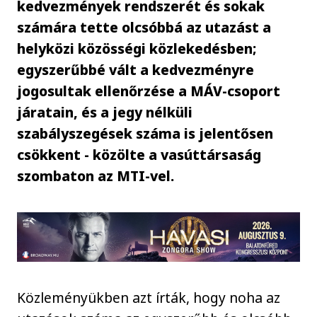
kedvezmények rendszerét és sokak
számára tette olcsóbbá az utazást a
helyközi közösségi közlekedésben;
egyszerűbbé vált a kedvezményre
jogosultak ellenőrzése a MÁV-csoport
járatain, és a jegy nélküli
szabályszegések száma is jelentősen
csökkent - közölte a vasúttársaság
szombaton az MTI-vel.
Közleményükben azt írták, hogy noha az