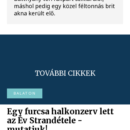
máshol pedig egy közel féltonnás brit
akna került elő.
TOVÁBBI CIKKEK
BALATON
Egy furcsa halkonzerv lett
az Év Strandétele -
mutatjuk!