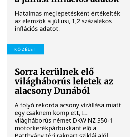
Hatalmas meglepetésként értékelték
az elemzők a júliusi, 1,2 százalékos
inflációs adatot.
KÖZÉLET
Sorra kerülnek elő
világháborús leletek az
alacsony Dunából
A folyó rekordalacsony vízállása miatt
egy csaknem komplett, II.
világháborús német DKW NZ 350-1
motorkerékpárbukkant elő a
Batthyány téri rakpart sziklái alól,