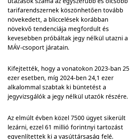
utazások száma az egyszerűbb és olcsóbb
tarifarendszernek köszönhetően tovább
növekedett, a bliccelések korábban
növekvő tendenciája megfordult és
kevesebben próbáltak jegy nélkül utazni a
MÁV-csoport járatain.
Kifejtették, hogy a vonatokon 2023-ban 25
ezer esetben, míg 2024-ben 24,1 ezer
alkalommal szabtak ki büntetést a
jegyvizsgálók a jegy nélkül utazók részére.
Az elmúlt évben közel 7500 ügyet sikerült
lezárni, ezzel 61 millió forintnyi tartozást
egyenlítettek ki a vasúttársaság felé.