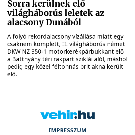
Sorra kerülnek elő
világháborús leletek az
alacsony Dunából
A folyó rekordalacsony vízállása miatt egy
csaknem komplett, II. világháborús német
DKW NZ 350-1 motorkerékpárbukkant elő
a Batthyány téri rakpart sziklái alól, máshol
pedig egy közel féltonnás brit akna került
elő.
IMPRESSZUM