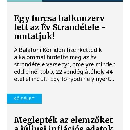
Egy furcsa halkonzerv
lett az Év Strandétele -
mutatjuk!
A Balatoni Kör idén tizenkettedik
alkalommal hirdette meg az év
strandétele versenyt, amelyre minden
eddiginél több, 22 vendéglátóhely 44
étellel indult. Egy fonyódi hely nyert...
KÖZÉLET
Meglepték az elemzőket
a júliusi inflációs adatok