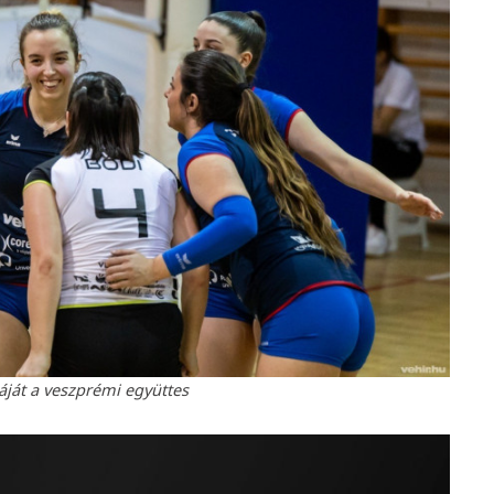
áját a veszprémi együttes