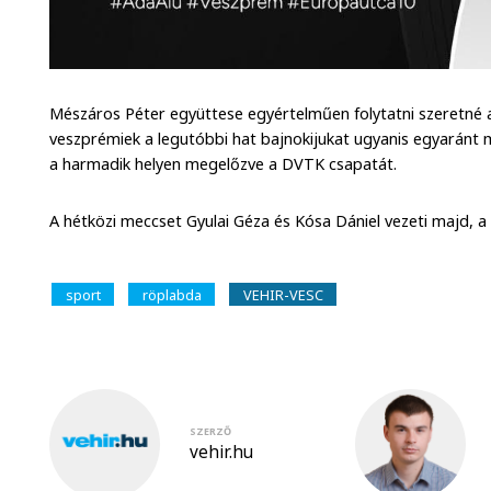
Mészáros Péter együttese egyértelműen folytatni szeretné a
veszprémiek a legutóbbi hat bajnokijukat ugyanis egyaránt 
a harmadik helyen megelőzve a DVTK csapatát.
A hétközi meccset Gyulai Géza és Kósa Dániel vezeti majd, a 
sport
röplabda
VEHIR-VESC
SZERZŐ
vehir.hu