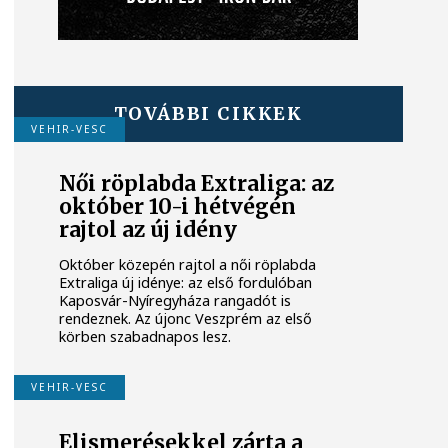
TOVÁBBI CIKKEK
VEHIR-VESC
Női röplabda Extraliga: az
október 10-i hétvégén
rajtol az új idény
Október közepén rajtol a női röplabda
Extraliga új idénye: az első fordulóban
Kaposvár-Nyíregyháza rangadót is
rendeznek. Az újonc Veszprém az első
körben szabadnapos lesz.
VEHIR-VESC
Elismerésekkel zárta a