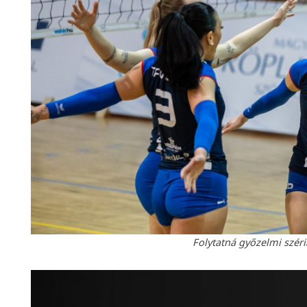
Folytatná győzelmi széri