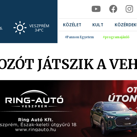
KÖZÉLET
KULT
KÖZÉRDEK
VESZPRÉM
6.
34°C
#Pannon Egyetem
#programajánló
ZÓT JÁTSZIK A VE