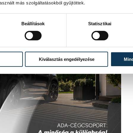
sznált más szolgáltatásokból gyűjtöttek.
Beállítások
Statisztikai
Kiválasztás engedélyezése
Min