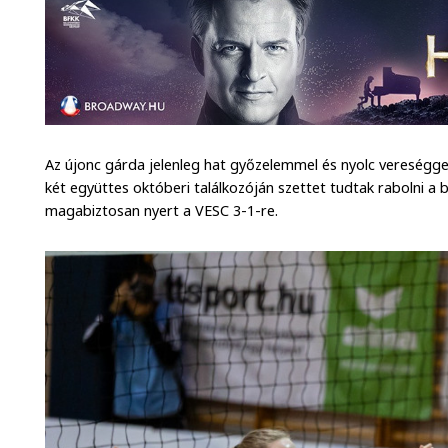
Az újonc gárda jelenleg hat győzelemmel és nyolc vereséggel áll
két együttes októberi találkozóján szettet tudtak rabolni a 
magabiztosan nyert a VESC 3-1-re.