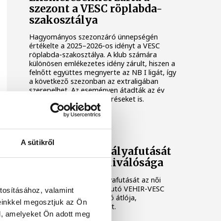
szezont a VESC röplabda-
szakosztálya
Hagyományos szezonzáró ünnepségén
értékelte a 2025–2026-os idényt a VESC
röplabda-szakosztálya. A klub számára
különösen emlékezetes idény zárult, hiszen a
felnőtt együttes megnyerte az NB I ligát, így
a következő szezonban az extraligában
szerepelhet. Az eseményen átadták az év
legjobbjainak járó elismeréseket is.
VEHIR-VESC
A sütikről
Befejezi aktív pályafutását
a VEHIR-VESC kiválósága
Befejezi aktív játékospályafutását az női
röplabda extraligába feljutó VEHIR-VESC
tosításához, valamint
korábbi válogatott feladó átlója,
einkkel megosztjuk az Ön
Szerencsés-Miklai Zsanett.
l, amelyeket Ön adott meg