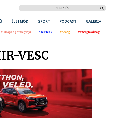
Ű
ÉLETMÓD
SPORT
PODCAST
GALÉRIA
#Európa Sportrégiója
#kék fény
#hőség
#energiaválság
HIR-VESC