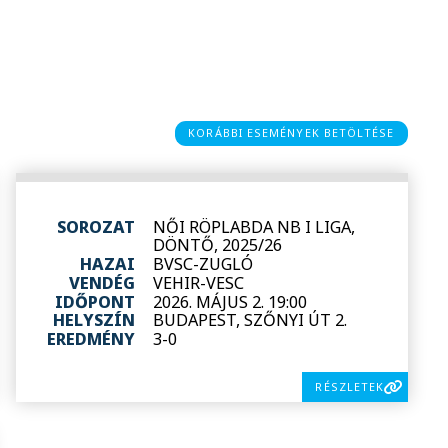
KORÁBBI ESEMÉNYEK BETÖLTÉSE
SOROZAT
NŐI RÖPLABDA NB I LIGA,
DÖNTŐ, 2025/26
HAZAI
BVSC-ZUGLÓ
VENDÉG
VEHIR-VESC
IDŐPONT
2026. MÁJUS 2. 19:00
HELYSZÍN
BUDAPEST, SZŐNYI ÚT 2.
EREDMÉNY
3-0
RÉSZLETEK