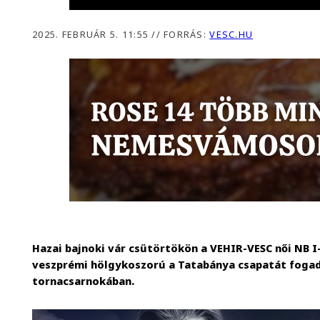
2025. FEBRUÁR 5. 11:55
//
FORRÁS:
VESC.HU
Hazai bajnoki vár csütörtökön a VEHIR-VESC női NB I
veszprémi hölgykoszorú a Tatabánya csapatát fogadj
tornacsarnokában.