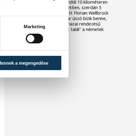
Európa-bajnokságon a keddi 10 kilométeren
szerzett ezüstérmét követően, szerdán 5
kilométeren is második lett Florian Wellbrock
mögött; a 22 éves magyar úszó bízik benne,
hogy akár már jövőre, a hazai rendezésű
Marketing
világbajnokságon "fogást talál" a németek
olimpiai bajnokán.
dennek a megengedése