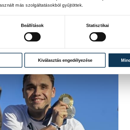
sznált más szolgáltatásokból gyűjtöttek.
y befejezi, azonban nem akarta
benne és eredményes tud lenni. Milák
Beállítások
Statisztikai
 - akivel 2017-ben kezdődött barátsággá
a párizsi olimpiát követően vette át
Kiválasztás engedélyezése
Min