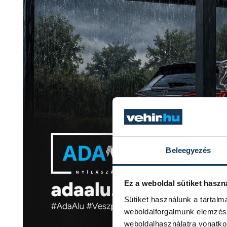
Beleegyezés
Ez a weboldal sütiket haszn
Sütiket használunk a tartal
weboldalforgalmunk elemzésé
weboldalhasználatra vonatko