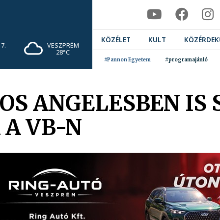
KÖZÉLET
KULT
KÖZÉRDEK
7.
VESZPRÉM
28°C
#Pannon Egyetem
#programajánló
OS ANGELESBEN IS
 A VB-N