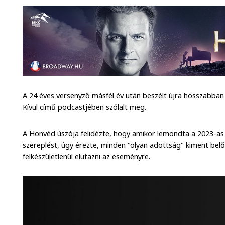
A 24 éves versenyző másfél év után beszélt újra hosszabban 
Kívül című podcastjében szólalt meg.
A Honvéd úszója felidézte, hogy amikor lemondta a 2023-as 
szereplést, úgy érezte, minden "olyan adottság" kiment belől
felkészületlenül elutazni az eseményre.