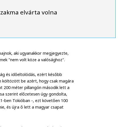
zakma elvárta volna
bajnok, aki ugyanakkor megjegyezte,
ének "nem volt köze a valósághoz".
lság és időeltolódás, ezért később
em költözött be azért, hogy csak magára
nt 200 méter pillangón második lett a
a szerint előzetesen úgy gondolta,
1-ben Tokióban -, ezt követően 100
ie, és újra ő lett a magyar csapat