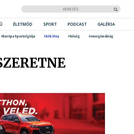
Ű
ÉLETMÓD
SPORT
PODCAST
GALÉRIA
#Európa Sportrégiója
#kék fény
#hőség
#energiaválság
 SZERETNE