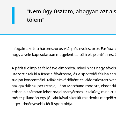
"Nem úgy úsztam, ahogyan azt a s
tőlem"
- fogalmazott a háromszoros világ- és nyolcszoros Európa-
hogy a vele kapcsolatban megjelent sajtóhírek jelentős rész
A párizsi olimpiát felidézve elmondta, mivel nincs nagy távo
utazott csak ki a francia fővárosba, és a sportolói faluba s
tudjon koncentrálni. Milák címvédőként és világcsúcstartóké
házigazdák szupersztárja, Léon Marchand mögött, elmondás
ebben a számban lehet majd aranyérmes- csakúgy, mint 202
méter pillangón egy jó taktikával sikerült mindenkit megelőzn
legeredményesebb férfi sportolója.