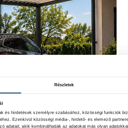
Részletek
ál
mak és hirdetések személyre szabásához, közösségi funkciók biz
hez. Ezenkívül közösségi média-, hirdető- és elemező partner
zó adatait, akik kombinálhatják az adatokat más olyan adatokka