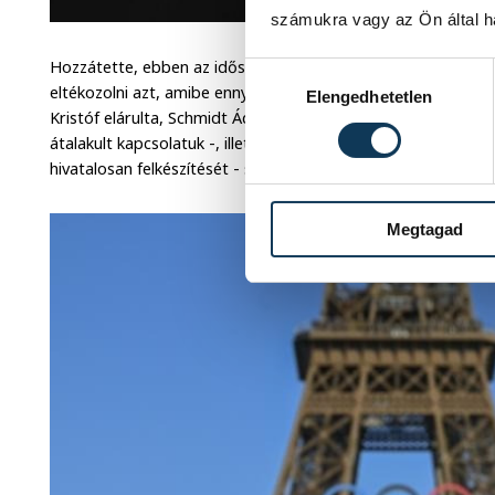
számukra vagy az Ön által ha
Hozzátette, ebben az időszakban elgondolkodott azon, hog
Hozzájárulás kiválasztása
eltékozolni azt, amibe ennyi évet beletett már, ráadásul jó 
Elengedhetetlen
Kristóf elárulta, Schmidt Ádám sportért felelős államtitkár
átalakult kapcsolatuk -, illetve új edzője, Szabó Álmos - aki 
hivatalosan felkészítését - segített neki a legtöbbet.
Megtagad