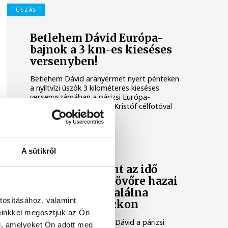
ÚSZÁS
Betlehem Dávid Európa-
bajnok a 3 km-es kieséses
versenyben!
Betlehem Dávid aranyérmet nyert pénteken
a nyíltvízi úszók 3 kilométeres kieséses
versenyszámában a párizsi Európa-
bajnokságon. Rasovszky Kristóf célfotóval
ötödik lett.
ÚSZÁS
A sütikről
Betlehem szerint az idő
neki dolgozik, jövőre hazai
környezetben találna
tosításához, valamint
fogást Wellbrockon
einkkel megosztjuk az Ön
A nyíltvízi úszó Betlehem Dávid a párizsi
l, amelyeket Ön adott meg