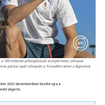
óf, a 100 méteres pillangóúszás aranyérmese, olimpiai
-es párizsi nyári olimpián a Trocadéro téren a Bajnokok
előzően 2023 decemberében kezdte újra a
yedül végezte.