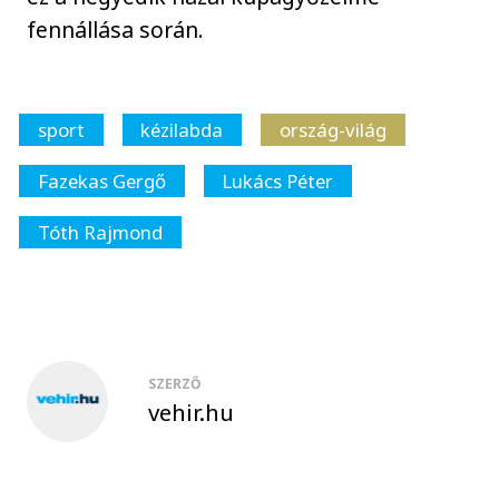
fennállása során.
sport
kézilabda
ország-világ
Fazekas Gergő
Lukács Péter
Tóth Rajmond
SZERZŐ
vehir.hu