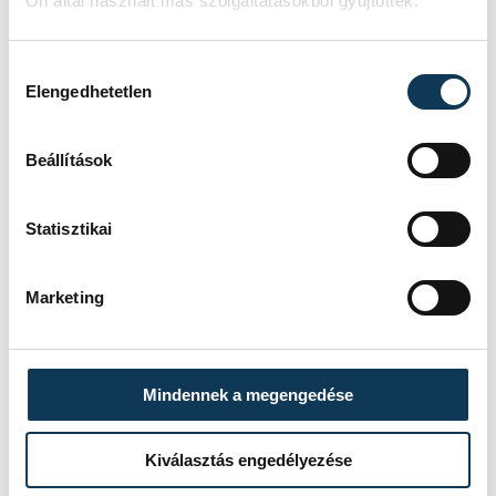
Ön által használt más szolgáltatásokból gyűjtöttek.
Hozzájárulás kiválasztása
Elengedhetetlen
Beállítások
Statisztikai
Marketing
TOVÁBBI CIKKEK
Mindennek a megengedése
KÉZILABDA
Kiválasztás engedélyezése