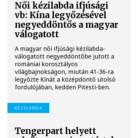
Női kézilabda ifjúsági
vb: Kína legyőzésével
negyeddöntős a magyar
válogatott
A magyar női ifjúsági kézilabda-
válogatott negyeddöntőbe jutott a
romániai korosztályos
világbajnokságon, miután 41-36-ra
legyőzte Kínát a középdöntő utolsó
fordulójában, kedden Pitesti-ben.
KÉZILABDA
Tengerpart helyett