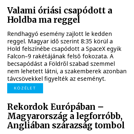
Valami óriási csapódott a
Holdba ma reggel
Rendhagyó esemény zajlott le kedden
reggel. Magyar idő szerint 8:35 körül a
Hold felszínébe csapódott a SpaceX egyik
Falcon–9 rakétájának felső fokozata. A
becsapódást a Földről szabad szemmel
nem lehetett látni, a szakemberek azonban
távcsövekkel figyelték az eseményt.
KÖZÉLET
Rekordok Európában –
Magyarország a legforróbb,
Angliában szárazság tombol