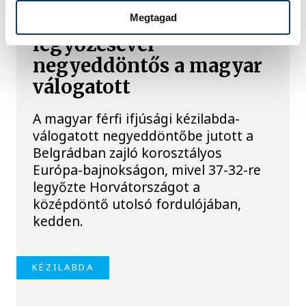
Férfi kézilabda ifjúsági
Megtagad
Eb: a horvátok
legyőzésével
negyeddöntős a magyar
válogatott
A magyar férfi ifjúsági kézilabda-
válogatott negyeddöntőbe jutott a
Belgrádban zajló korosztályos
Európa-bajnokságon, mivel 37-32-re
legyőzte Horvátországot a
középdöntő utolsó fordulójában,
kedden.
KÉZILABDA