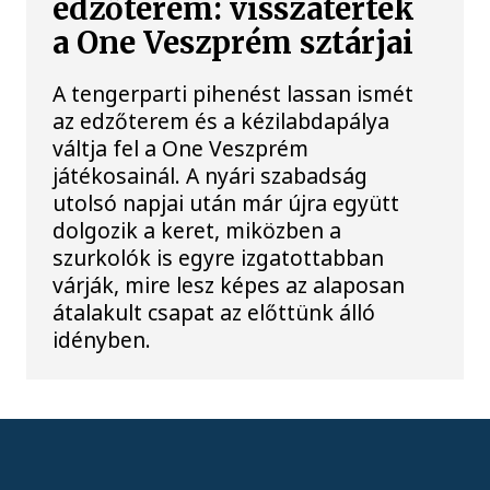
edzőterem: visszatértek
a One Veszprém sztárjai
A tengerparti pihenést lassan ismét
az edzőterem és a kézilabdapálya
váltja fel a One Veszprém
játékosainál. A nyári szabadság
utolsó napjai után már újra együtt
dolgozik a keret, miközben a
szurkolók is egyre izgatottabban
várják, mire lesz képes az alaposan
átalakult csapat az előttünk álló
idényben.