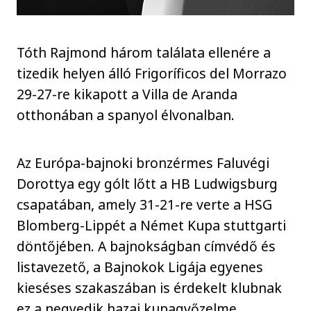
Tóth Rajmond három találata ellenére a
tizedik helyen álló Frigoríficos del Morrazo
29-27-re kikapott a Villa de Aranda
otthonában a spanyol élvonalban.
Az Európa-bajnoki bronzérmes Faluvégi
Dorottya egy gólt lőtt a HB Ludwigsburg
csapatában, amely 31-21-re verte a HSG
Blomberg-Lippét a Német Kupa stuttgarti
döntőjében. A bajnokságban címvédő és
listavezető, a Bajnokok Ligája egyenes
kieséses szakaszában is érdekelt klubnak
ez a negyedik hazai kupagyőzelme