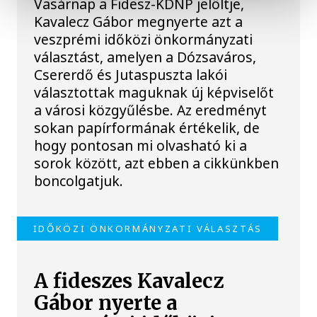
Vasárnap a Fidesz-KDNP jelöltje,
Kavalecz Gábor megnyerte azt a
veszprémi időközi önkormányzati
választást, amelyen a Dózsaváros,
Csererdő és Jutaspuszta lakói
választottak maguknak új képviselőt
a városi közgyűlésbe. Az eredményt
sokan papírformának értékelik, de
hogy pontosan mi olvasható ki a
sorok között, azt ebben a cikkünkben
boncolgatjuk.
IDŐKÖZI ÖNKORMÁNYZATI VÁLASZTÁS
A fideszes Kavalecz
Gábor nyerte a