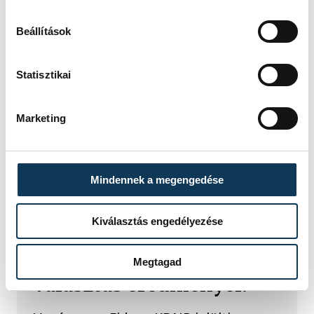
Beállítások
Statisztikai
Marketing
TOVÁBBI CIKKEK
Mindennek a megengedése
IDŐKÖZI ÖNKORMÁNYZATI VÁLASZTÁS
Kiválasztás engedélyezése
Mit mutatnak a hétvégi
veszprémi időközi
Megtagad
választás eredményei?