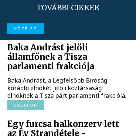
TOVÁBBI CIKKEK
KÖZÉLET
Baka Andrást jelöli
államfőnek a Tisza
parlamenti frakciója
Baka Andrást, a Legfelsőbb Bíróság
korábbi elnökét jelöli köztársasági
elnöknek a Tisza párt parlamenti frakciója.
BALATON
Egy furcsa halkonzerv lett
az Év Strandétele -