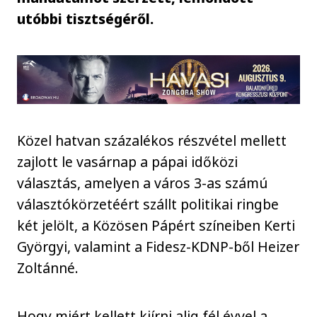
utóbbi tisztségéről.
Közel hatvan százalékos részvétel mellett
zajlott le vasárnap a pápai időközi
választás, amelyen a város 3-as számú
választókörzetéért szállt politikai ringbe
két jelölt, a Közösen Pápért színeiben Kerti
Györgyi, valamint a Fidesz-KDNP-ből Heizer
Zoltánné.
Hogy miért kellett kiírni alig fél évvel a