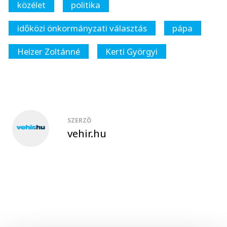
közélet
politika
időközi önkormányzati választás
pápa
Heizer Zoltánné
Kerti Györgyi
SZERZŐ
vehir.hu