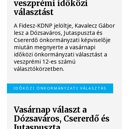
veszprémi időközi
választást
A Fidesz-KDNP jelöltje, Kavalecz Gábor
lesz a Dózsaváros, Jutaspuszta és
Csererdő önkormányzati képviselője
miután megnyerte a vasárnapi
időközi önkormányzati választást a
veszprémi 12-es számú
választókörzetben.
IDŐKÖZI ÖNKORMÁNYZATI VÁLASZTÁS
Vasárnap választ a
Dózsaváros, Csererdő és
Jutaspuszta