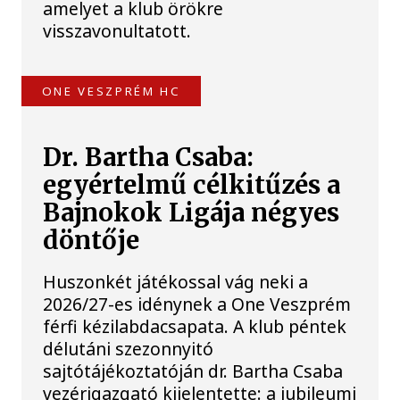
amelyet a klub örökre
visszavonultatott.
ONE VESZPRÉM HC
Dr. Bartha Csaba:
egyértelmű célkitűzés a
Bajnokok Ligája négyes
döntője
Huszonkét játékossal vág neki a
2026/27-es idénynek a One Veszprém
férfi kézilabdacsapata. A klub péntek
délutáni szezonnyitó
sajtótájékoztatóján dr. Bartha Csaba
vezérigazgató kijelentette: a jubileumi