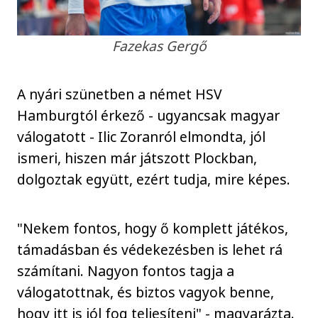
Fazekas Gergő
A nyári szünetben a német HSV
Hamburgtól érkező - ugyancsak magyar
válogatott - Ilic Zoranról elmondta, jól
ismeri, hiszen már játszott Plockban,
dolgoztak együtt, ezért tudja, mire képes.
"Nekem fontos, hogy ő komplett játékos,
támadásban és védekezésben is lehet rá
számítani. Nagyon fontos tagja a
válogatottnak, és biztos vagyok benne,
hogy itt is jól fog teljesíteni" - magyarázta.