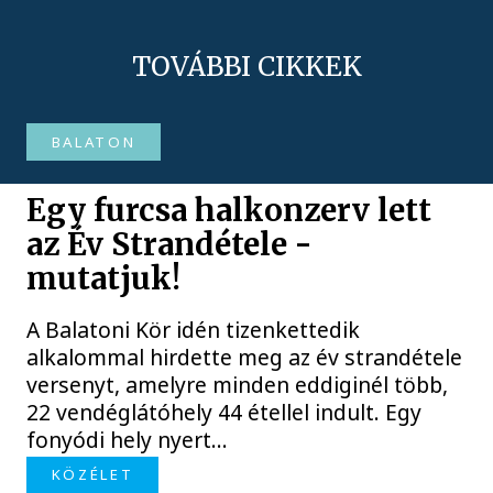
TOVÁBBI CIKKEK
BALATON
Egy furcsa halkonzerv lett
az Év Strandétele -
mutatjuk!
A Balatoni Kör idén tizenkettedik
alkalommal hirdette meg az év strandétele
versenyt, amelyre minden eddiginél több,
22 vendéglátóhely 44 étellel indult. Egy
fonyódi hely nyert...
KÖZÉLET