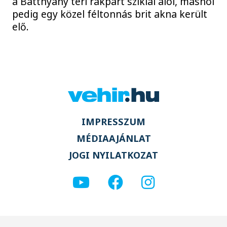
a Batthyány téri rakpart sziklái alól, máshol
pedig egy közel féltonnás brit akna került
elő.
IMPRESSZUM
MÉDIAAJÁNLAT
JOGI NYILATKOZAT