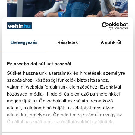
Beleegyezés
Részletek
A sütikről
Javier Sabaté
Ez a weboldal sütiket használ
Sütiket használunk a tartalmak és hirdetések személyre
Mint kifejtette, nagyon nehéz volt
szabásához, közösségi funkciók biztosításához,
számukra a szezon első fele a Bajnokok
valamint weboldalforgalmunk elemzéséhez. Ezenkívül
közösségi média-, hirdető- és elemező partnereinkkel
Ligájában, szerinte több pontot
megosztjuk az Ön weboldalhasználatra vonatkozó
érdemeltek volna, de néha nem játszottak
adatait, akik kombinálhatják az adatokat más olyan
elég jól, néha pedig nem volt szerencséjük.
adatokkal, amelyeket Ön adott meg számukra vagy az
Ön által használt más szolgáltatásokból gyűjtöttek.