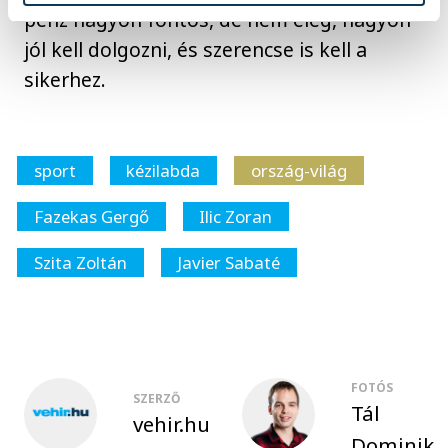
pénz nagyon fontos, de nem elég, nagyon
jól kell dolgozni, és szerencse is kell a
sikerhez.
sport
kézilabda
ország-világ
Fazekas Gergő
Ilic Zoran
Szita Zoltán
Javier Sabaté
FOTÓS
SZERZŐ
Tál
vehir.hu
Dominik