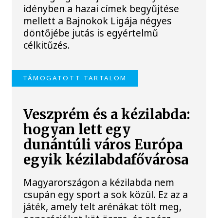
idényben a hazai címek begyűjtése
mellett a Bajnokok Ligája négyes
döntőjébe jutás is egyértelmű
célkitűzés.
TÁMOGATOTT TARTALOM
Veszprém és a kézilabda:
hogyan lett egy
dunántúli város Európa
egyik kézilabdafővárosa
Magyarországon a kézilabda nem
csupán egy sport a sok közül. Ez az a
játék, amely telt arénákat tölt meg,