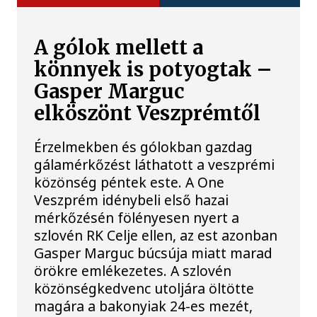
A gólok mellett a
könnyek is potyogtak –
Gasper Marguc
elköszönt Veszprémtől
Érzelmekben és gólokban gazdag
gálamérkőzést láthatott a veszprémi
közönség péntek este. A One
Veszprém idénybeli első hazai
mérkőzésén fölényesen nyert a
szlovén RK Celje ellen, az est azonban
Gasper Marguc búcsúja miatt marad
örökre emlékezetes. A szlovén
közönségkedvenc utoljára öltötte
magára a bakonyiak 24-es mezét,