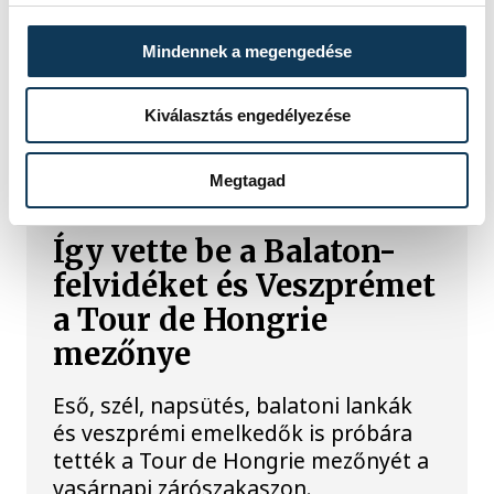
Mindennek a megengedése
Kiválasztás engedélyezése
TOVÁBBI CIKKEK
TOUR DE HONGRIE
Megtagad
Így vette be a Balaton-
felvidéket és Veszprémet
a Tour de Hongrie
mezőnye
Eső, szél, napsütés, balatoni lankák
és veszprémi emelkedők is próbára
tették a Tour de Hongrie mezőnyét a
vasárnapi zárószakaszon.