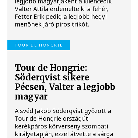
legjobb magyarjaként a kilencedik
Valter Attila érdemelte ki a fehér,
Fetter Erik pedig a legjobb hegyi
menőnek járó piros trikót.
TOUR DE HONGRIE
Tour de Hongrie:
Söderqvist sikere
Pécsen, Valter a legjobb
magyar
A svéd Jakob Söderqvist győzött a
Tour de Hongrie országúti
kerékpáros körverseny szombati
királyetapján, ezzel átvette a sárga