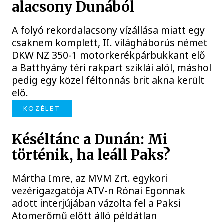
alacsony Dunából
A folyó rekordalacsony vízállása miatt egy
csaknem komplett, II. világháborús német
DKW NZ 350-1 motorkerékpárbukkant elő
a Batthyány téri rakpart sziklái alól, máshol
pedig egy közel féltonnás brit akna került
elő.
KÖZÉLET
Késéltánc a Dunán: Mi
történik, ha leáll Paks?
Mártha Imre, az MVM Zrt. egykori
vezérigazgatója ATV-n Rónai Egonnak
adott interjújában vázolta fel a Paksi
Atomerőmű előtt álló példátlan