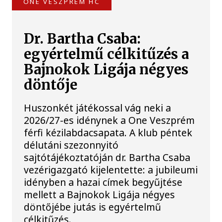
ONE VESZPRÉM HC
Dr. Bartha Csaba:
egyértelmű célkitűzés a
Bajnokok Ligája négyes
döntője
Huszonkét játékossal vág neki a
2026/27-es idénynek a One Veszprém
férfi kézilabdacsapata. A klub péntek
délutáni szezonnyitó
sajtótájékoztatóján dr. Bartha Csaba
vezérigazgató kijelentette: a jubileumi
idényben a hazai címek begyűjtése
mellett a Bajnokok Ligája négyes
döntőjébe jutás is egyértelmű
célkitűzés.