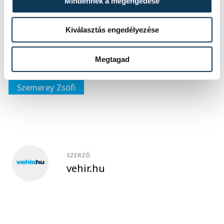
Mindennek a megengedése
Kiválasztás engedélyezése
sport
kézilabda
ország-világ
Megtagad
női kézilabda-válogatott
Szemerey Zsófi
SZERZŐ
vehir.hu