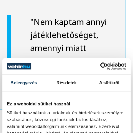
"Nem kaptam annyi
játéklehetőséget,
amennyi miatt
kiigazoltam, emiatt
döntöttem a váltás
Beleegyezés
Részletek
A sütikről
mellett"
Ez a weboldal sütiket használ
Sütiket használunk a tartalmak és hirdetések személyre
szabásához, közösségi funkciók biztosításához,
valamint weboldalforgalmunk elemzéséhez. Ezenkívül
- árulta el. Kitért rá: ezzel igyekszik nem