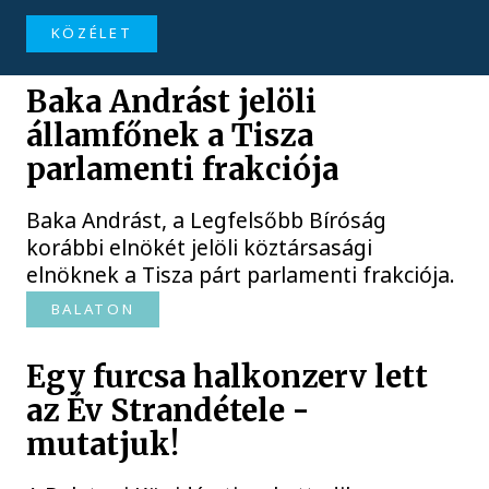
KÖZÉLET
Baka Andrást jelöli
államfőnek a Tisza
parlamenti frakciója
Baka Andrást, a Legfelsőbb Bíróság
korábbi elnökét jelöli köztársasági
elnöknek a Tisza párt parlamenti frakciója.
BALATON
Egy furcsa halkonzerv lett
az Év Strandétele -
mutatjuk!