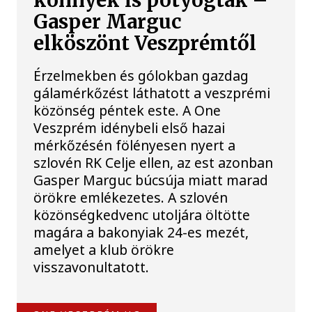
könnyek is potyogtak –
Gasper Marguc
elköszönt Veszprémtől
Érzelmekben és gólokban gazdag
gálamérkőzést láthatott a veszprémi
közönség péntek este. A One
Veszprém idénybeli első hazai
mérkőzésén fölényesen nyert a
szlovén RK Celje ellen, az est azonban
Gasper Marguc búcsúja miatt marad
örökre emlékezetes. A szlovén
közönségkedvenc utoljára öltötte
magára a bakonyiak 24-es mezét,
amelyet a klub örökre
visszavonultatott.