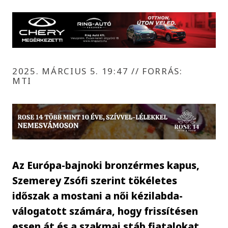
2025. MÁRCIUS 5. 19:47
//
FORRÁS:
MTI
Az Európa-bajnoki bronzérmes kapus,
Szemerey Zsófi szerint tökéletes
időszak a mostani a női kézilabda-
válogatott számára, hogy frissítésen
essen át és a szakmai stáb fiatalokat