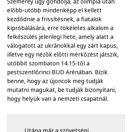
Szemerey úgy gondolja, az olimpia után
előbb-utóbb mindenképp el kellett
kezdődnie a frissítésnek, a fiatalok
kipróbálására, erre tökéletes alkalom a
felkészülés jelenlegi hete, amely alatt a
válogatott az ukránokkal egy zárt kapus,
illetve egy nézők előtti mérkőzést játszik,
utóbbit szombaton 14.15-től a
pestszentlőrinci BUD Arénában. Bízik
benne, hogy az újoncok meg tudják
mutatni magukat, be tudják bizonyítani,
hogy helyük van a nemzeti csapatnál.
Utána már a szövetségi