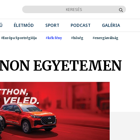
Ű
ÉLETMÓD
SPORT
PODCAST
GALÉRIA
#Európa Sportrégiója
#kék fény
#hőség
#energiaválság
NNON EGYETEMEN