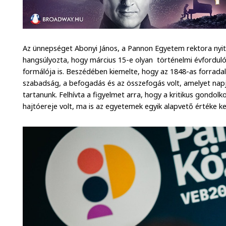
Az ünnepséget Abonyi János, a Pannon Egyetem rektora nyi
hangsúlyozta, hogy március 15-e olyan történelmi évforduló
formálója is. Beszédében kiemelte, hogy az 1848-as forrad
szabadság, a befogadás és az összefogás volt, amelyet nap
tartanunk. Felhívta a figyelmet arra, hogy a kritikus gondol
hajtóereje volt, ma is az egyetemek egyik alapvető értéke kel