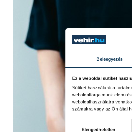
Beleegyezés
Ez a weboldal sütiket haszn
Sütiket használunk a tartal
weboldalforgalmunk elemzésé
weboldalhasználatra vonatko
számukra vagy az Ön által ha
Hozzájárulás kiválasztása
Elengedhetetlen