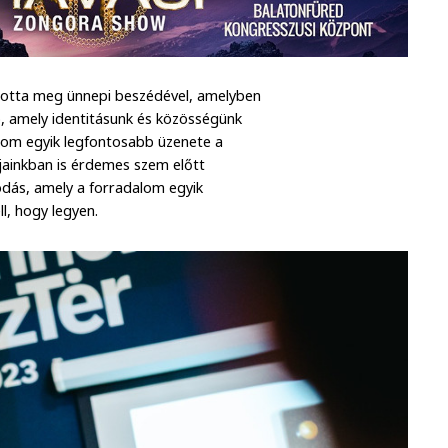
totta meg ünnepi beszédével, amelyben
, amely identitásunk és közösségünk
alom egyik legfontosabb üzenete a
jainkban is érdemes szem előtt
kodás, amely a forradalom egyik
l, hogy legyen.