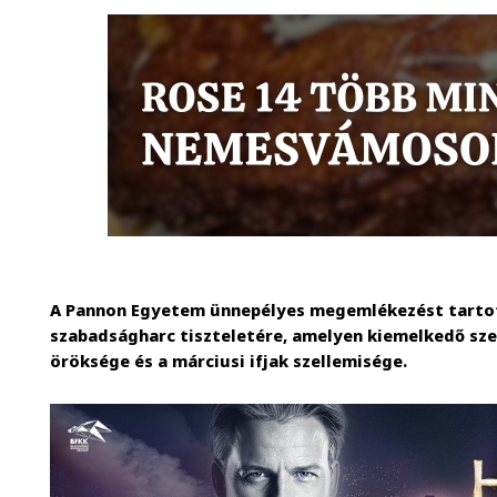
A Pannon Egyetem ünnepélyes megemlékezést tartot
szabadságharc tiszteletére, amelyen kiemelkedő sz
öröksége és a márciusi ifjak szellemisége.