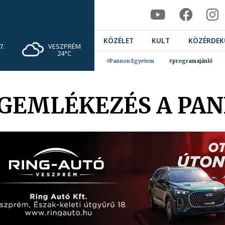
KÖZÉLET
KULT
KÖZÉRDEK
VESZPRÉM
7.
24°C
#Pannon Egyetem
#programajánló
EGEMLÉKEZÉS A PA