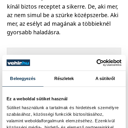
kínál biztos receptet a sikerre. De, aki mer,
az nem simul be a szürke középszerbe. Aki
mer, az esélyt ad magának a többieknél
gyorsabb haladásra.
„Veszprém az utóbbi
évtizedben a bátrak és
Beleegyezés
Részletek
A sütikről
kreatívak útját járja. Nem
akar beállni a tornasorba.
Nem hagyja, hogy kicsinek,
Ez a weboldal sütiket használ
beletörődőnek és
Sütiket használunk a tartalmak és hirdetések személyre
ambíciótlannak lássák. Nem
szabásához, közösségi funkciók biztosításához,
valamint weboldalforgalmunk elemzéséhez. Ezenkívül
fogadja el, hogy mások
közösségi média-, hirdető- és elemező partnereinkkel