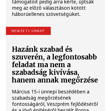
támogatóit pedig arra kérte, újítsák
meg az előző választáson kötött
háborúellenes szövetségüket.
NEMZETI ÜNNEP
Hazánk szabad és
szuverén, a legfontosabb
feladat ma nem a
szabadság kivívása,
hanem annak megőrzése
Március 15-i ünnepi beszédében a
szabadság megőrzésének
fontosságáról, Veszprém fejlődéséről
és a jövő építéséről beszélt Porga