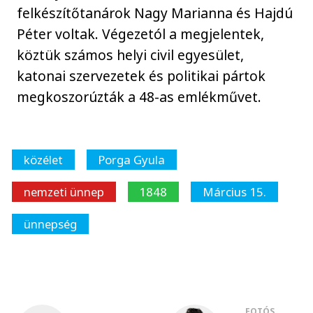
felkészítőtanárok Nagy Marianna és Hajdú
Péter voltak. Végezetól a megjelentek,
köztük számos helyi civil egyesület,
katonai szervezetek és politikai pártok
megkoszorúzták a 48-as emlékművet.
közélet
Porga Gyula
nemzeti ünnep
1848
Március 15.
ünnepség
FOTÓS