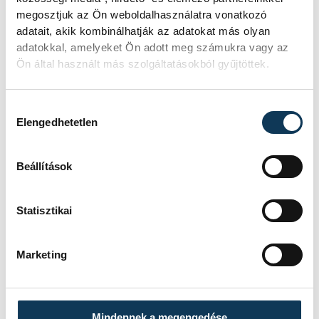
határozzák meg, mire képes,
megosztjuk az Ön weboldalhasználatra vonatkozó
mire alkalmas. Veszprém a
adatait, akik kombinálhatják az adatokat más olyan
adatokkal, amelyeket Ön adott meg számukra vagy az
saját sorsát kovácsolja. (…)
Ön által használt más szolgáltatásokból gyűjtöttek.
Jól kell élnünk azzal a
szabadsággal, amelyet
Hozzájárulás kiválasztása
őseinkkel, elődeinkkel együtt
Elengedhetetlen
kivívtuk magunknak. Mindazt
meg kell tennünk, ami
Beállítások
tehetségünkből, erőnkből
telik.”
Statisztikai
Marketing
Végezetül a szabadságot, amiért 1848 és
49-ben is harcoltak egy eszköznek nevezte,
Mindennek a megengedése