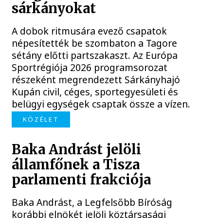
sárkányokat
A dobok ritmusára evező csapatok
népesítették be szombaton a Tagore
sétány előtti partszakaszt. Az Európa
Sportrégiója 2026 programsorozat
részeként megrendezett Sárkányhajó
Kupán civil, céges, sportegyesületi és
belügyi egységek csaptak össze a vízen.
KÖZÉLET
Baka Andrást jelöli
államfőnek a Tisza
parlamenti frakciója
Baka Andrást, a Legfelsőbb Bíróság
korábbi elnökét jelöli köztársasági