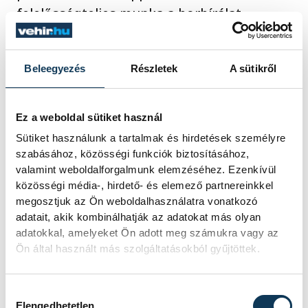
felelősségteljes munka a borbírálat.
Beleegyezés
Részletek
A sütikről
közélet
gazdaság
Navracsics Tibor
bor
Ez a weboldal sütiket használ
Sütiket használunk a tartalmak és hirdetések személyre
szabásához, közösségi funkciók biztosításához,
valamint weboldalforgalmunk elemzéséhez. Ezenkívül
közösségi média-, hirdető- és elemező partnereinkkel
SZERZŐ
megosztjuk az Ön weboldalhasználatra vonatkozó
vehir.hu
adatait, akik kombinálhatják az adatokat más olyan
adatokkal, amelyeket Ön adott meg számukra vagy az
Ön által használt más szolgáltatásokból gyűjtöttek.
Hozzájárulás kiválasztása
Elengedhetetlen