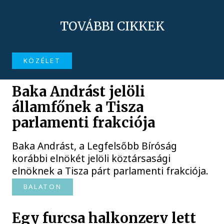
TOVÁBBI CIKKEK
KÖZÉLET
Baka Andrást jelöli
államfőnek a Tisza
parlamenti frakciója
Baka Andrást, a Legfelsőbb Bíróság
korábbi elnökét jelöli köztársasági
elnöknek a Tisza párt parlamenti frakciója.
BALATON
Egy furcsa halkonzerv lett