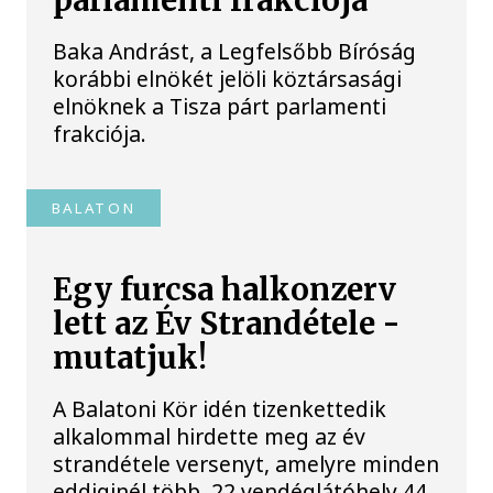
parlamenti frakciója
Baka Andrást, a Legfelsőbb Bíróság
korábbi elnökét jelöli köztársasági
elnöknek a Tisza párt parlamenti
frakciója.
BALATON
Egy furcsa halkonzerv
lett az Év Strandétele -
mutatjuk!
A Balatoni Kör idén tizenkettedik
alkalommal hirdette meg az év
strandétele versenyt, amelyre minden
eddiginél több, 22 vendéglátóhely 44