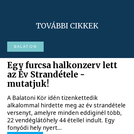
TOVÁBBI CIKKEK
BALATON
Egy furcsa halkonzerv lett
az Év Strandétele -
mutatjuk!
A Balatoni Kör idén tizenkettedik
alkalommal hirdette meg az év strandétele
versenyt, amelyre minden eddiginél több,
22 vendéglátóhely 44 étellel indult. Egy
fonyódi hely nyert...