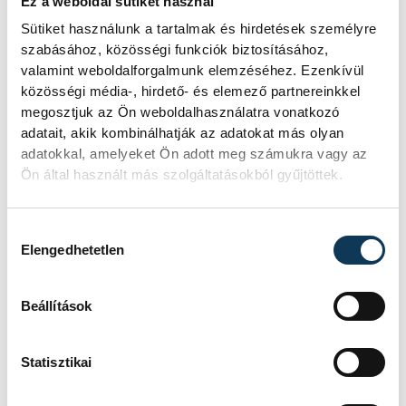
Ez a weboldal sütiket használ
Sütiket használunk a tartalmak és hirdetések személyre
Ficsor Karolina Diána
sárkányhajó
szabásához, közösségi funkciók biztosításához,
valamint weboldalforgalmunk elemzéséhez. Ezenkívül
Magyar Sárkányhajó Szövetség
közösségi média-, hirdető- és elemező partnereinkkel
megosztjuk az Ön weboldalhasználatra vonatkozó
adatait, akik kombinálhatják az adatokat más olyan
adatokkal, amelyeket Ön adott meg számukra vagy az
Ön által használt más szolgáltatásokból gyűjtöttek.
FOTÓS
SZERZŐ
Szalai
vehir.hu
Hozzájárulás kiválasztása
Csaba
Elengedhetetlen
Beállítások
Statisztikai