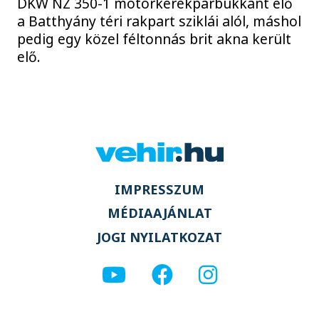
DKW NZ 350-1 motorkerékpárbukkant elő
a Batthyány téri rakpart sziklái alól, máshol
pedig egy közel féltonnás brit akna került
elő.
IMPRESSZUM
MÉDIAAJÁNLAT
JOGI NYILATKOZAT