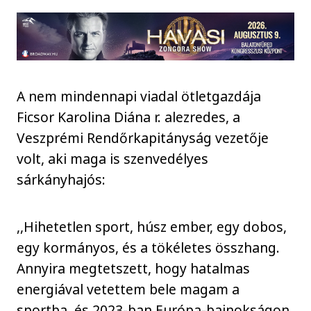
A nem mindennapi viadal ötletgazdája
Ficsor Karolina Diána r. alezredes, a
Veszprémi Rendőrkapitányság vezetője
volt, aki maga is szenvedélyes
sárkányhajós:
,,Hihetetlen sport, húsz ember, egy dobos,
egy kormányos, és a tökéletes összhang.
Annyira megtetszett, hogy hatalmas
energiával vetettem bele magam a
sportba, és 2023-ban Európa-bajnokságon