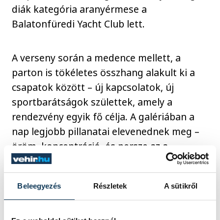
diák kategória aranyérmese a
Balatonfüredi Yacht Club lett.
A verseny során a medence mellett, a
parton is tökéletes összhang alakult ki a
csapatok között – új kapcsolatok, új
sportbarátságok születtek, amely a
rendezvény egyik fő célja. A galériában a
nap legjobb pillanatai elevenednek meg –
öröm, koncentráció, és persze az a
bizonyos dob, ami egyszerre dobogtatta
meg a sárkányhajósok szívét.
Beleegyezés
Részletek
A sütikről
közélet
sport