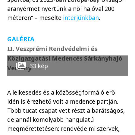
aranyérmet nyertünk a női hajóval 200
méteren” – mesélte
interjúnkban
.
GALÉRIA
II. Veszprémi Rendvédelmi és
Közigazgatási Medencés Sárkányhajó
33 kép
Verseny
A lelkesedés és a közösségformáló erő
idén is érezhető volt a medence partján.
Több tucat csapat vett részt a barátságos,
de annál komolyabb hangulatú
megmérettetésen: rendvédelmi szervek,