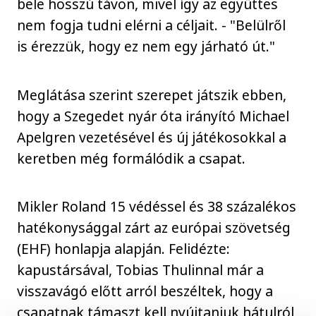
bele hosszú távon, mivel így az együttes
nem fogja tudni elérni a céljait. - "Belülről
is érezzük, hogy ez nem egy járható út."
Meglátása szerint szerepet játszik ebben,
hogy a Szegedet nyár óta irányító Michael
Apelgren vezetésével és új játékosokkal a
keretben még formálódik a csapat.
Mikler Roland 15 védéssel és 38 százalékos
hatékonysággal zárt az európai szövetség
(EHF) honlapja alapján. Felidézte:
kapustársával, Tobias Thulinnal már a
visszavágó előtt arról beszéltek, hogy a
csapatnak támaszt kell nyújtaniuk hátulról,