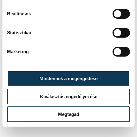
játsszák.
Beállítások
sport
kézilabda
ország-világ
Statisztikai
férfi kézilabda BL
Marketing
OTP Bank-Pick Szeged
Mikler Roland
Mindennek a megengedése
Kiválasztás engedélyezése
SZERZŐ
vehir.hu
Megtagad