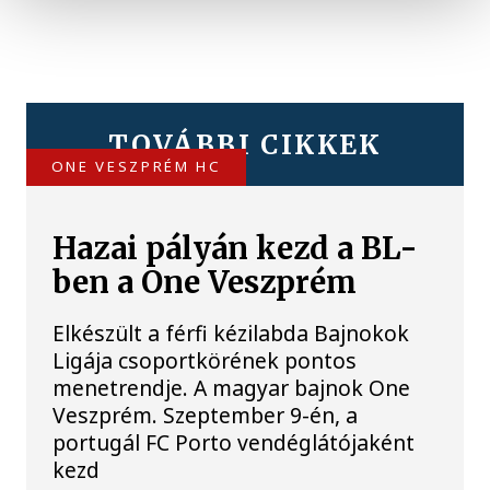
TOVÁBBI CIKKEK
ONE VESZPRÉM HC
Hazai pályán kezd a BL-
ben a One Veszprém
Elkészült a férfi kézilabda Bajnokok
Ligája csoportkörének pontos
menetrendje. A magyar bajnok One
Veszprém. Szeptember 9-én, a
portugál FC Porto vendéglátójaként
kezd