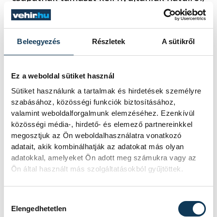
amire alapozva a társak önbizalmat tudnak
szerezni és ezt aztán kamatoztathatják
támadásban.
Beleegyezés
Részletek
A sütikről
Az EHF weboldala kiemelte: a PSG 2013 óta
Ez a weboldal sütiket használ
először nem jutott be a BL
Sütiket használunk a tartalmak és hirdetések személyre
negyeddöntőjébe. A sorozat góllövőlistáját
szabásához, közösségi funkciók biztosításához,
valamint weboldalforgalmunk elemzéséhez. Ezenkívül
a szegedi Mario Sostaric vezeti, aki hétszer
közösségi média-, hirdető- és elemező partnereinkkel
vette be a francia gárda kapuját.
megosztjuk az Ön weboldalhasználatra vonatkozó
adatait, akik kombinálhatják az adatokat más olyan
adatokkal, amelyeket Ön adott meg számukra vagy az
A magyar együttes ellenfele a címvédő
Ön által használt más szolgáltatásokból gyűjtöttek.
Barcelona lesz a negyeddöntőben, a
párharc első mérkőzését április 23-án vagy
Hozzájárulás kiválasztása
24-én, a visszavágót egy héttel később
Elengedhetetlen