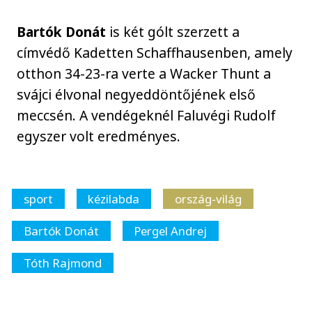
Bartók Donát
is két gólt szerzett a
címvédő Kadetten Schaffhausenben, amely
otthon 34-23-ra verte a Wacker Thunt a
svájci élvonal negyeddöntőjének első
meccsén. A vendégeknél Faluvégi Rudolf
egyszer volt eredményes.
sport
kézilabda
ország-világ
Bartók Donát
Pergel Andrej
Tóth Rajmond