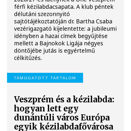
férfi kézilabdacsapata. A klub péntek
délutáni szezonnyitó
sajtótájékoztatóján dr. Bartha Csaba
vezérigazgató kijelentette: a jubileumi
idényben a hazai címek begyűjtése
mellett a Bajnokok Ligája négyes
döntőjébe jutás is egyértelmű
célkitűzés.
TÁMOGATOTT TARTALOM
Veszprém és a kézilabda:
hogyan lett egy
dunántúli város Európa
egyik kézilabdafővárosa