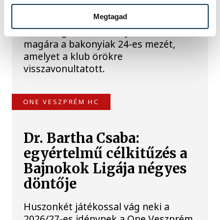
Gasper Marguc búcsúja miatt marad
Megtagad
örökre emlékezetes. A szlovén
közönségkedvenc utoljára öltötte
magára a bakonyiak 24-es mezét,
amelyet a klub örökre
visszavonultatott.
ONE VESZPRÉM HC
Dr. Bartha Csaba:
egyértelmű célkitűzés a
Bajnokok Ligája négyes
döntője
Huszonkét játékossal vág neki a
2026/27-es idénynek a One Veszprém