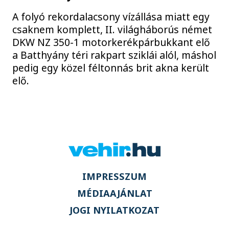
A folyó rekordalacsony vízállása miatt egy
csaknem komplett, II. világháborús német
DKW NZ 350-1 motorkerékpárbukkant elő
a Batthyány téri rakpart sziklái alól, máshol
pedig egy közel féltonnás brit akna került
elő.
IMPRESSZUM
MÉDIAAJÁNLAT
JOGI NYILATKOZAT