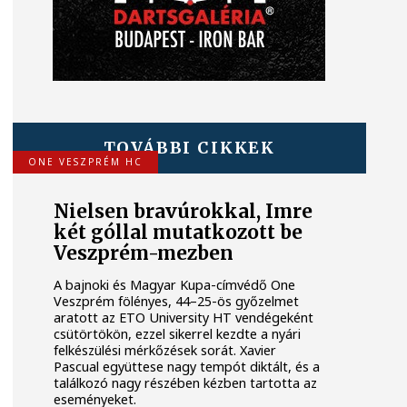
TOVÁBBI CIKKEK
ONE VESZPRÉM HC
Nielsen bravúrokkal, Imre
két góllal mutatkozott be
Veszprém-mezben
A bajnoki és Magyar Kupa-címvédő One
Veszprém fölényes, 44–25-ös győzelmet
aratott az ETO University HT vendégeként
csütörtökön, ezzel sikerrel kezdte a nyári
felkészülési mérkőzések sorát. Xavier
Pascual együttese nagy tempót diktált, és a
találkozó nagy részében kézben tartotta az
eseményeket.