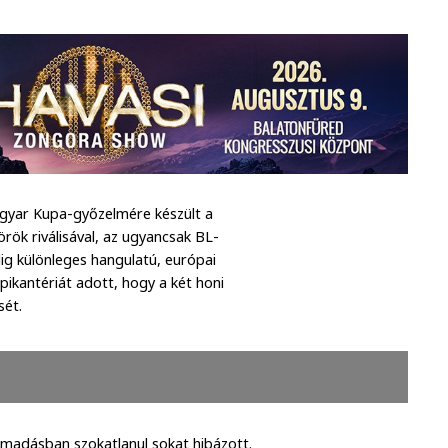
gyar Kupa-győzelmére készült a
rök riválisával, az ugyancsak BL-
g különleges hangulatú, európai
pikantériát adott, hogy a két honi
sét.
ámadásban szokatlanul sokat hibázott.