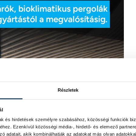
Részletek
ál
mak és hirdetések személyre szabásához, közösségi funkciók biz
hez. Ezenkívül közösségi média-, hirdető- és elemező partner
zó adatait, akik kombinálhatják az adatokat más olyan adatokka