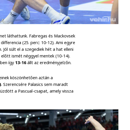
lmet láthattunk. Fabregas és Mackovsek
differencia (25. perc: 10-12). Ami egyre
Jól sült el a szegediek hét a hat elleni
t előtt ismét néggyel mentek (10-14).
tben így
13-16
állt az eredményjelzőn.
seinek köszönhetően aztán a
)
. Szerencsére Palasics sem maradt
 küzdött a Pascual-csapat, amely vissza