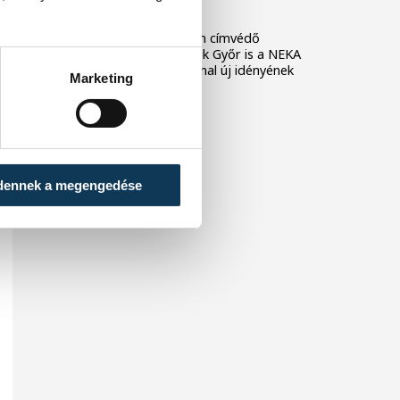
fordulójában
A férfi kézilabda NB I-ben címvédő
Veszprém, és a női bajnok Győr is a NEKA
csapatát fogadja az élvonal új idényének
Marketing
első fordulójában.
dennek a megengedése