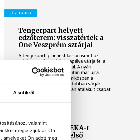
KÉZILABDA
Tengerpart helyett
edzőterem: visszatértek a
One Veszprém sztárjai
A tengerparti pihenést lassan ismét az
edzőterem és a kézilabdapálya váltja fel a
One Veszprém játékosainál. A nyári
szabadság utolsó napjai után már újra
együtt dolgozik a keret, miközben a
szurkolók is egyre izgatottabban várják,
mire lesz képes az alaposan átalakult csapat
A sütikről
az előttünk álló idényben.
ONE VESZPRÉM HC
tosításához, valamint
A Veszprém a NEKA-t
einkkel megosztjuk az Ön
fogadja az NB I első
l, amelyeket Ön adott meg