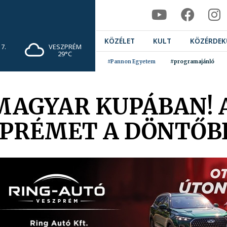
KÖZÉLET
KULT
KÖZÉRDEK
7.
VESZPRÉM
29°C
#Pannon Egyetem
#programajánló
MAGYAR KUPÁBAN! 
ZPRÉMET A DÖNTŐB