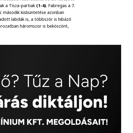
tak a Tisza-partiak
(1-4)
. Fabregas a 7.
ec második kisbüntetése azonban
dott labdák is, a többször is hibázó
 sorozatban háromszor is beköszönt,