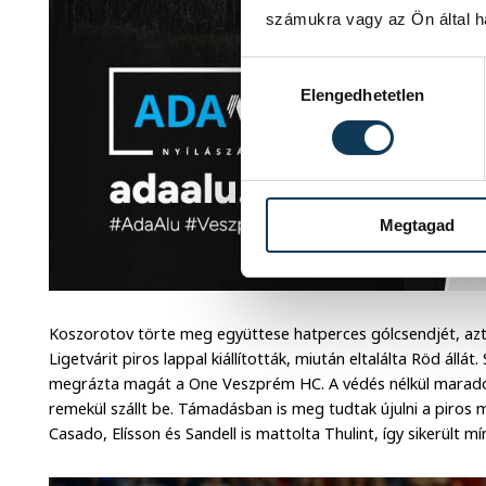
számukra vagy az Ön által ha
Hozzájárulás kiválasztása
Elengedhetetlen
Megtagad
Koszorotov törte meg együttese hatperces gólcsendjét, aztá
Ligetvárit piros lappal kiállították, miután eltalálta Röd állá
megrázta magát a One Veszprém HC. A védés nélkül maradó C
remekül szállt be. Támadásban is meg tudtak újulni a piros
Casado, Elísson és Sandell is mattolta Thulint, így sikerült 