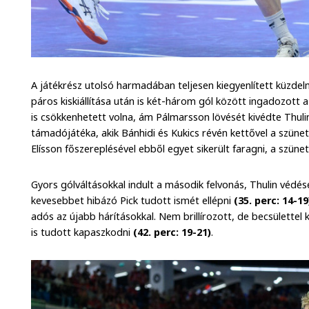
A játékrész utolsó harmadában teljesen kiegyenlített küzde
páros kiskiállítása után is két-három gól között ingadozott a 
is csökkenhetett volna, ám Pálmarsson lövését kivédte Thulin. 
támadójátéka, akik Bánhidi és Kukics révén kettővel a szüne
Elísson főszereplésével ebből egyet sikerült faragni, a szüne
Gyors gólváltásokkal indult a második felvonás, Thulin védé
kevesebbet hibázó Pick tudott ismét ellépni
(35. perc: 14-19
adós az újabb hárításokkal. Nem brillírozott, de becsülettel
is tudott kapaszkodni
(42. perc: 19-21)
.