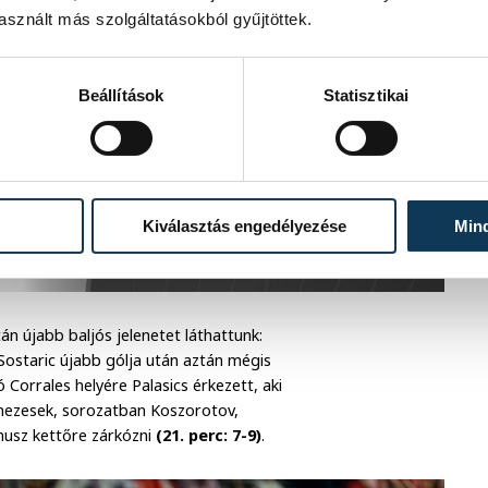
sznált más szolgáltatásokból gyűjtöttek.
Beállítások
Statisztikai
Kiválasztás engedélyezése
Min
n újabb baljós jelenetet láthattunk:
t. Sostaric újabb gólja után aztán mégis
orrales helyére Palasics érkezett, aki
 mezesek, sorozatban Koszorotov,
mínusz kettőre zárkózni
(21. perc: 7-9)
.