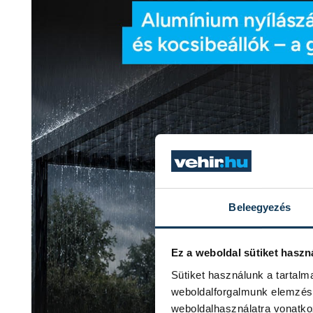
Beleegyezés
Ez a weboldal sütiket haszn
Sütiket használunk a tartal
weboldalforgalmunk elemzésé
weboldalhasználatra vonatko