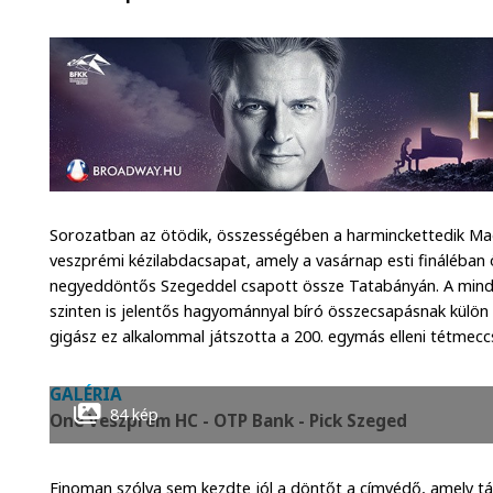
Sorozatban az ötödik, összességében a harminckettedik Ma
veszprémi kézilabdacsapat, amely a vasárnap esti fináléban ö
negyeddöntős Szegeddel csapott össze Tatabányán. A mindi
szinten is jelentős hagyománnyal bíró összecsapásnak külön 
gigász ez alkalommal játszotta a 200. egymás elleni tétmecc
GALÉRIA
84 kép
One Veszprém HC - OTP Bank - Pick Szeged
Finoman szólva sem kezdte jól a döntőt a címvédő, amely t