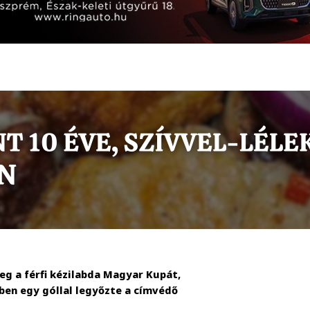
eg a férfi kézilabda Magyar Kupát,
ben egy góllal legyőzte a címvédő