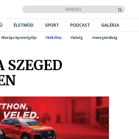
Ű
ÉLETMÓD
SPORT
PODCAST
GALÉRIA
#Európa Sportrégiója
#kék fény
#hőség
#energiaválság
A SZEGED
EN