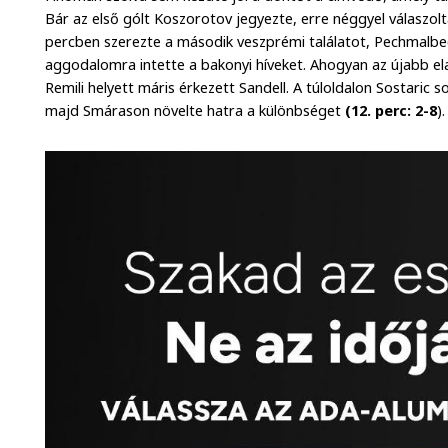
Bár az első gólt Koszorotov jegyezte, erre néggyel válaszol
percben szerezte a második veszprémi találatot, Pechmalb
aggodalomra intette a bakonyi híveket. Ahogyan az újabb ela
Remili helyett máris érkezett Sandell. A túloldalon Sostaric
majd Smárason növelte hatra a különbséget
(12. perc: 2-8
).