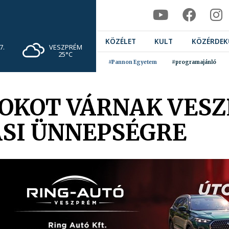
KÖZÉLET
KULT
KÖZÉRDEK
VESZPRÉM
7.
25°C
#Pannon Egyetem
#programajánló
OKOT VÁRNAK VES
SI ÜNNEPSÉGRE