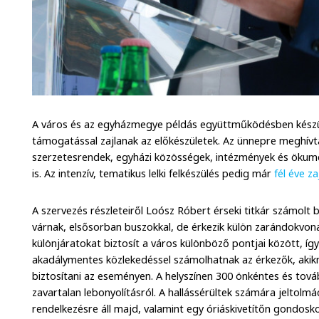
A város és az egyházmegye példás együttműködésben készül 
támogatással zajlanak az előkészületek. Az ünnepre meghívtá
szerzetesrendek, egyházi közösségek, intézmények és ökumen
is. Az intenzív, tematikus lelki felkészülés pedig már
fél éve zaj
A szervezés részleteiről Loósz Róbert érseki titkár számolt 
várnak, elsősorban buszokkal, de érkezik külön zarándokvon
különjáratokat biztosít a város különböző pontjai között, íg
akadálymentes közlekedéssel számolhatnak az érkezők, akik
biztosítani az eseményen. A helyszínen 300 önkéntes és tov
zavartalan lebonyolításról. A hallássérültek számára jeltolmá
rendelkezésre áll majd, valamint egy óriáskivetítőn gondosk