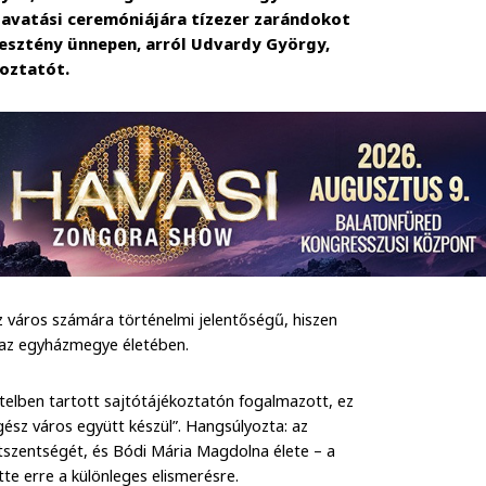
 avatási ceremóniájára tízezer zarándokot
resztény ünnepen, arról Udvardy György,
koztatót.
 város számára történelmi jelentőségű, hiszen
az egyházmegye életében.
telben tartott sajtótájékoztatón fogalmazott, ez
ész város együtt készül”. Hangsúlyozta: az
etszentségét, és Bódi Mária Magdolna élete – a
tte erre a különleges elismerésre.