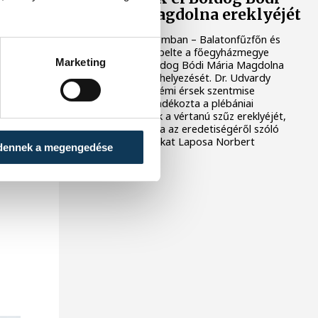
Mária Magdolna ereklyéjét
Három templomban – Balatonfűzfőn és
Litéren – ünnepelte a főegyházmegye
Marketing
közössége Boldog Bódi Mária Magdolna
ereklyéjének elhelyezését. Dr. Udvardy
György veszprémi érsek szentmise
keretében ajándékozta a plébániai
közösségeknek a vértanú szűz ereklyéjét,
valamint átadta az eredetiségéről szóló
dokumentumokat Laposa Norbert
dennek a megengedése
plébánosnak.