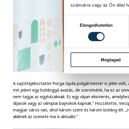
számukra vagy az Ön által ha
Hozzájárulás kiválasztása
Elengedhetetlen
Megtagad
A sajtótájékoztatón Porga Gyula polgármester is jelen volt, 
mit jelent egy boldoggá avatás, de szeretnénk, ha ez az ünn
nem tagjai az egyházaknak. Ez egy olyan elismerés, amelyhe
díjasok vagy az olimpiai bajnokok kapnak.” Hozzátette, Vesz
magyar város van, ahol három szent és három boldog élt. „Hé
akiknek az üzenete ma is aktuális.”