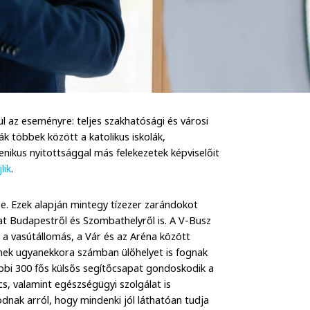
az eseményre: teljes szakhatósági és városi
k többek között a katolikus iskolák,
ikus nyitottsággal más felekezetek képviselőit
lik
.
be. Ezek alapján mintegy tízezer zarándokot
at Budapestről és Szombathelyről is. A V-Busz
y a vasútállomás, a Vár és az Aréna között
nek ugyanekkora számban ülőhelyet is fognak
ábbi 300 fős külsős segítőcsapat gondoskodik a
cs, valamint egészségügyi szolgálat is
odnak arról, hogy mindenki jól láthatóan tudja