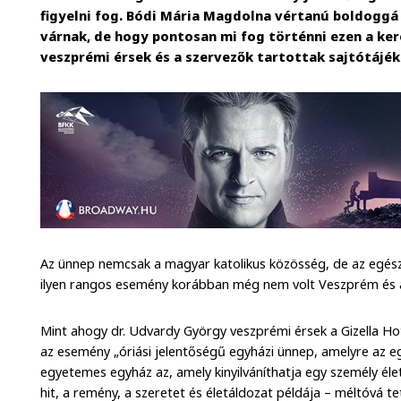
figyelni fog. Bódi Mária Magdolna vértanú boldoggá
várnak, de hogy pontosan mi fog történni ezen a ke
veszprémi érsek és a szervezők tartottak sajtótájé
Az ünnep nemcsak a magyar katolikus közösség, de az egész
ilyen rangos esemény korábban még nem volt Veszprém és 
Mint ahogy dr. Udvardy György veszprémi érsek a Gizella Ho
az esemény „óriási jelentőségű egyházi ünnep, amelyre az eg
egyetemes egyház az, amely kinyilváníthatja egy személy él
hit, a remény, a szeretet és életáldozat példája – méltóvá te