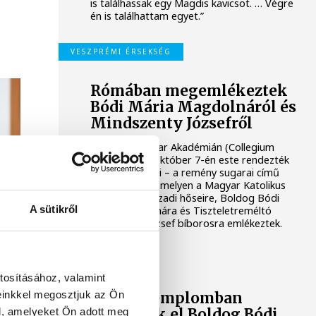
is találhassak egy Magdis kavicsot. … Végre
én is találhattam egyet.”
VESZPRÉMI ÉRSEKSÉG
Rómában megemlékeztek
Bódi Mária Magdolnáról és
Mindszenty Józsefről
A Római Magyar Akadémián (Collegium
Hungaricum) október 7-én este rendezték
meg A hit tanúi – a remény sugarai című
konferenciát, amelyen a Magyar Katolikus
Egyház 20. századi hőseire, Boldog Bódi
A sütikről
Mária Magdolnára és Tiszteletreméltó
Mindszenty József bíborosra emlékeztek.
KULTÚRA
tosításához, valamint
einkkel megosztjuk az Ön
Három templomban
l, amelyeket Ön adott meg
helyezték el Boldog Bódi