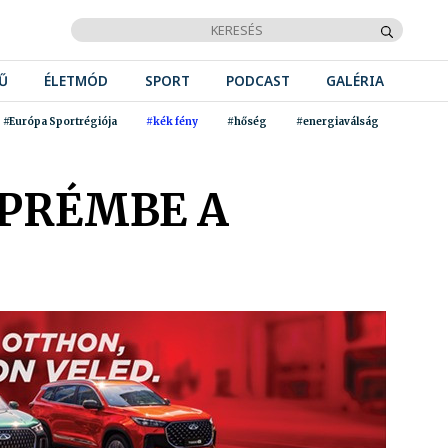
Ű
ÉLETMÓD
SPORT
PODCAST
GALÉRIA
#Európa Sportrégiója
#kék fény
#hőség
#energiaválság
ZPRÉMBE A