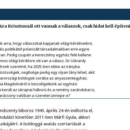
kra Krisztusnál ott vannak a válaszok, csak hidat kell építen
 arra, hogy válaszokat kapjanak világi kérdéseikre,
 és politikától polarizált társadalmakban erre egyre
an. Pedig csupán a keresztény egyház felé kellene
ámos világi kérdésre ott van a válasz. Dr. Udvardy
érsek szeretné, ha 2025-ben ebbe az irányba
zösségek, segítsége pedig egy olyan lány lehet, akit
yarországi boldogok sorába az anyaszentegyház.
ia Magdolnáról is beszélgettünk az egyházi
 került az ukrajnai háború és a remény zarándokai is,
karácsony valóban a szeretet ünnepe-e?
dszenty bíboros 1945. április 24-én indította el,
indulást követően 2011-ben Márfi Gyula, akkori
munkájáért. A boldoggá avatás szertartását a