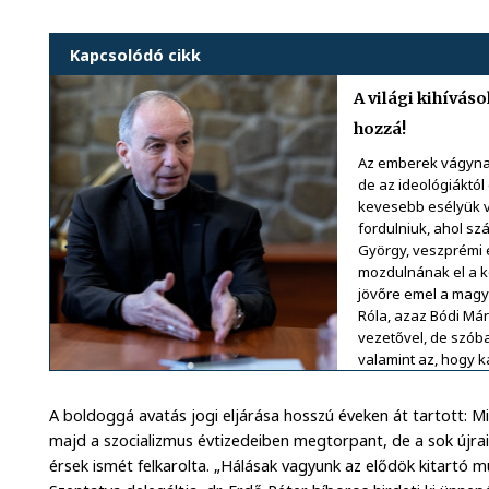
Kapcsolódó cikk
A világi kihíváso
hozzá!
Az emberek vágynak
de az ideológiáktól
kevesebb esélyük v
fordulniuk, ahol sz
György, veszprémi 
mozdulnának el a kö
jövőre emel a mag
Róla, azaz Bódi Már
vezetővel, de szóba
valamint az, hogy 
A boldoggá avatás jogi eljárása hosszú éveken át tartott: Min
majd a szocializmus évtizedeiben megtorpant, de a sok újra
érsek ismét felkarolta. „Hálásak vagyunk az elődök kitartó 