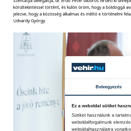
Szentatya delegáltja, dr. Erdő Péter bíboros hirdeti ki ünnep
körültekintéssel történt, és külön öröm, hogy a boldoggá ava
jelezve, hogy a közösség alkalmas és méltó e történelmi f
Udvardy György.
Beleegyezés
Ez a weboldal sütiket haszn
Sütiket használunk a tartal
weboldalforgalmunk elemzésé
weboldalhasználatra vonatko