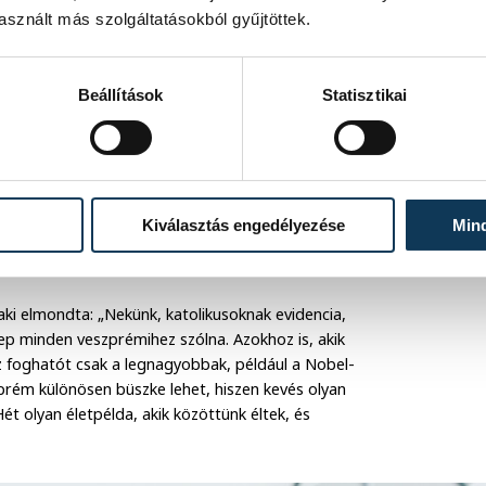
sznált más szolgáltatásokból gyűjtöttek.
Beállítások
Statisztikai
Kiválasztás engedélyezése
Min
aki elmondta: „Nekünk, katolikusoknak evidencia,
ep minden veszprémihez szólna. Azokhoz is, akik
z foghatót csak a legnagyobbak, például a Nobel-
prém különösen büszke lehet, hiszen kevés olyan
t olyan életpélda, akik közöttünk éltek, és