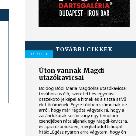
i
TOVÁBBI CIKKEK
KÖZÉLET
Úton vannak Magdi
utazókavicsai
Boldog Bódi Mária Magdolna utazókavicsai
továbbra is élő, szeretett és egymást
összekötő jelképei a hitnek és a tiszta szívű
élet örömének. Egyre többen számolnak be
arról, hogy már régóta vágytak rá, hogy a
zarándokutak során vagy egy templom
csendjében rátaláljanak egy Magdi-kavicsra,
és igazi örömükben, meghatódottsággal
írták: „Egész nyáron arra vágytam, hogy én