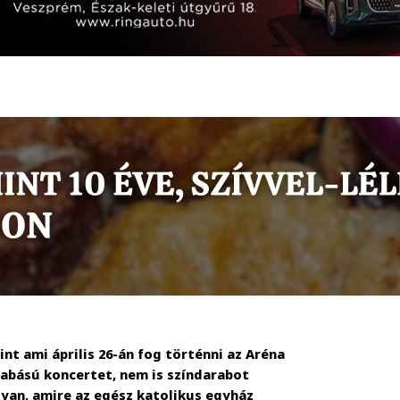
t ami április 26-án fog történni az Aréna
zabású koncertet, nem is színdarabot
yan, amire az egész katolikus egyház