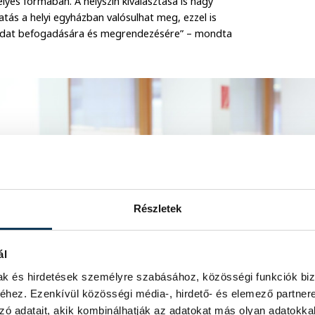
élyes formában. A helyszín kiválasztása is nagy
tás a helyi egyházban valósulhat meg, ezzel is
eladat befogadására és megrendezésére” – mondta
Részletek
ál
mak és hirdetések személyre szabásához, közösségi funkciók biz
hez. Ezenkívül közösségi média-, hirdető- és elemező partner
zó adatait, akik kombinálhatják az adatokat más olyan adatokka